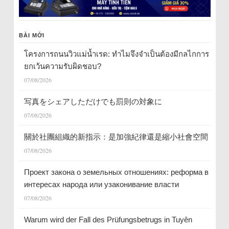
BÀI MỚI
โครงการถนนวิวแม่น้ำเรด: ทำไมจึงจำเป็นต้องมีกลไกการ
ยกเว้นความรับผิดชอบ?
07/08/2026
写真をシェアしただけでも罰則の対象に
07/08/2026
關於社團組織的新指示：是加強紀律還是縮小社會空間
07/08/2026
Проект закона о земельных отношениях: реформа в
интересах народа или узаконивание власти
07/08/2026
Warum wird der Fall des Prüfungsbetrugs in Tuyên