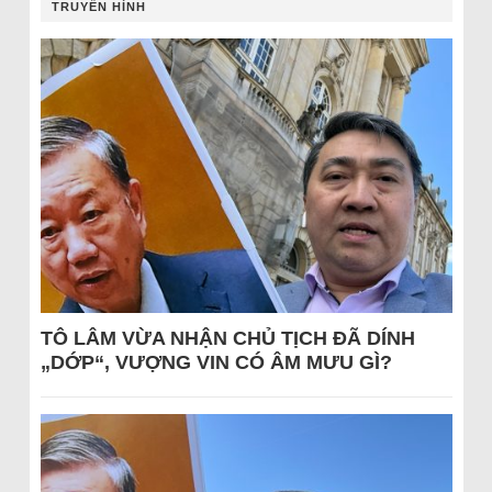
TRUYỀN HÌNH
TÔ LÂM VỪA NHẬN CHỦ TỊCH ĐÃ DÍNH
„DỚP“, VƯỢNG VIN CÓ ÂM MƯU GÌ?