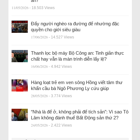
an?
11/05/2026
- 18.503 Views
Đẩy người nghèo ra đường để nhường đặc
quyền cho giới siêu giàu
17/06/2026
- 14.527 Views
Thanh lọc bộ máy Bộ Công an: Tinh giản thực
chất hay vẫn là màn trình diễn lấy lệ?
16/06/2026
- 4.942 Views
Hàng loạt trẻ em ven sông Hồng viết tâm thư
khẩn cầu bà Ngô Phương Ly cứu giúp
28/05/2026
- 3.774 Views
“Nhà là để ở, không phải để tích sản”: Vì sao Tô
Lâm không đánh thuế Bất Động sản thứ 2?
24/05/2026
- 2.422 Views