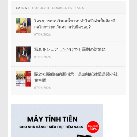
LATEST
POPULAR
COMMENTS
TAGS
โครงการถนนวิวแม่น้ำเรด: ทำไมจึงจำเป็นต้องมี
กลไกการยกเว้นความรับผิดชอบ?
07/08/2026
写真をシェアしただけでも罰則の対象に
07/08/2026
關於社團組織的新指示：是加強紀律還是縮小社
會空間
07/08/2026