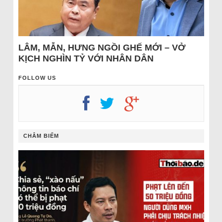
LÂM, MẪN, HƯNG NGỒI GHẾ MỚI – VỞ
KỊCH NGHÌN TỶ VỚI NHÂN DÂN
FOLLOW US
CHÂM BIẾM