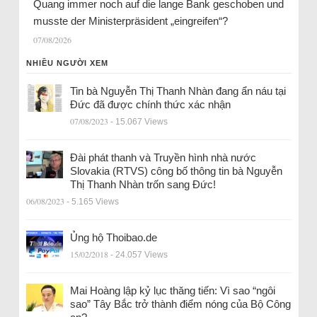
Quang immer noch auf die lange Bank geschoben und
musste der Ministerpräsident „eingreifen“?
07/08/2026
NHIỀU NGƯỜI XEM
Tin bà Nguyễn Thị Thanh Nhàn đang ẩn náu tại
Đức đã được chính thức xác nhận
07/08/2023
- 15.067 Views
Đài phát thanh và Truyền hình nhà nước
Slovakia (RTVS) công bố thông tin bà Nguyễn
Thị Thanh Nhàn trốn sang Đức!
06/08/2023
- 5.165 Views
Ủng hộ Thoibao.de
15/02/2018
- 24.057 Views
Mai Hoàng lập kỷ lục thăng tiến: Vì sao “ngôi
sao” Tây Bắc trở thành điểm nóng của Bộ Công