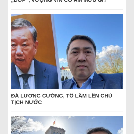
„DỚP“, VƯỢNG VIN CÓ ÂM MƯU GÌ?
ĐÁ LƯƠNG CƯỜNG, TÔ LÂM LÊN CHỦ
TỊCH NƯỚC