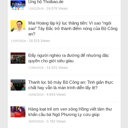
Ủng hộ Thoibao.de
15/02/2018
- 24.076 Views
Mai Hoàng lập kỷ lục thăng tiến: Vì sao “ngôi
sao” Tây Bắc trở thành điểm nóng của Bộ Công
an?
11/05/2026
- 18.515 Views
Đẩy người nghèo ra đường để nhường đặc
quyền cho giới siêu giàu
17/06/2026
- 14.531 Views
Thanh lọc bộ máy Bộ Công an: Tinh giản thực
chất hay vẫn là màn trình diễn lấy lệ?
16/06/2026
- 4.943 Views
Hàng loạt trẻ em ven sông Hồng viết tâm thư
khẩn cầu bà Ngô Phương Ly cứu giúp
28/05/2026
- 3.782 Views