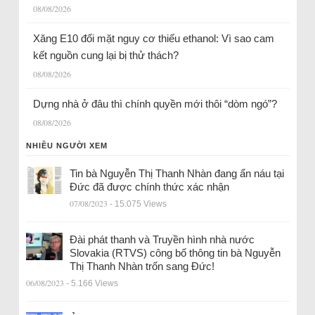
08/08/2026
Xăng E10 đối mặt nguy cơ thiếu ethanol: Vì sao cam
kết nguồn cung lại bị thử thách?
08/08/2026
Dựng nhà ở đâu thì chính quyền mới thôi “dòm ngó”?
08/08/2026
NHIỀU NGƯỜI XEM
Tin bà Nguyễn Thị Thanh Nhàn đang ẩn náu tại
Đức đã được chính thức xác nhận
07/08/2023
- 15.075 Views
Đài phát thanh và Truyền hình nhà nước
Slovakia (RTVS) công bố thông tin bà Nguyễn
Thị Thanh Nhàn trốn sang Đức!
06/08/2023
- 5.166 Views