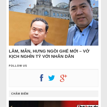
LÂM, MẪN, HƯNG NGỒI GHẾ MỚI – VỞ
KỊCH NGHÌN TỶ VỚI NHÂN DÂN
FOLLOW US
CHÂM BIẾM