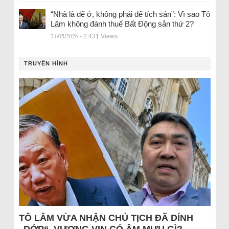
“Nhà là để ở, không phải để tích sản”: Vì sao Tô
Lâm không đánh thuế Bất Động sản thứ 2?
24/05/2026
- 2.431 Views
TRUYỀN HÌNH
TÔ LÂM VỪA NHẬN CHỦ TỊCH ĐÃ DÍNH