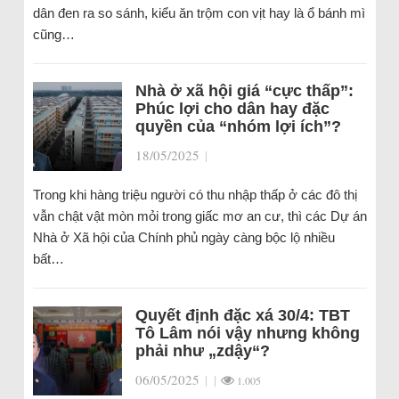
dân đen ra so sánh, kiểu ăn trộm con vịt hay là ổ bánh mì
cũng…
Nhà ở xã hội giá “cực thấp”:
Phúc lợi cho dân hay đặc
quyền của “nhóm lợi ích”?
18/05/2025
|
Trong khi hàng triệu người có thu nhập thấp ở các đô thị
vẫn chật vật mòn mỏi trong giấc mơ an cư, thì các Dự án
Nhà ở Xã hội của Chính phủ ngày càng bộc lộ nhiều
bất…
Quyết định đặc xá 30/4: TBT
Tô Lâm nói vậy nhưng không
phải như „zdậy“?
06/05/2025
|
|
1.005