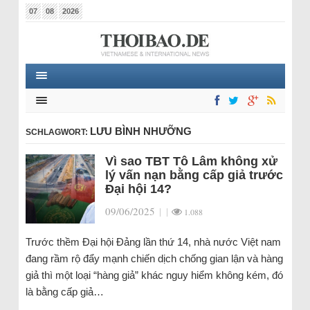
07
08
2026
LƯU BÌNH NHƯỠNG
SCHLAGWORT:
Vì sao TBT Tô Lâm không xử
lý vấn nạn bằng cấp giả trước
Đại hội 14?
09/06/2025
|
|
1.088
Trước thềm Đại hội Đảng lần thứ 14, nhà nước Việt nam
đang rầm rộ đẩy mạnh chiến dịch chống gian lận và hàng
giả thì một loại “hàng giả” khác nguy hiểm không kém, đó
là bằng cấp giả…