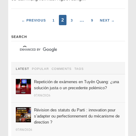
2
…
← PREVIOUS
1
3
9
NEXT →
SEARCH
LATEST
POPULAR
COMMENTS
TAGS
Repetición de exámenes en Tuyên Quang: ¿una
solución justa o un precedente polémico?
07/08/2026
Révision des statuts du Parti : innovation pour
s’adapter ou perfectionnement du mécanisme de
direction ?
07/08/2026