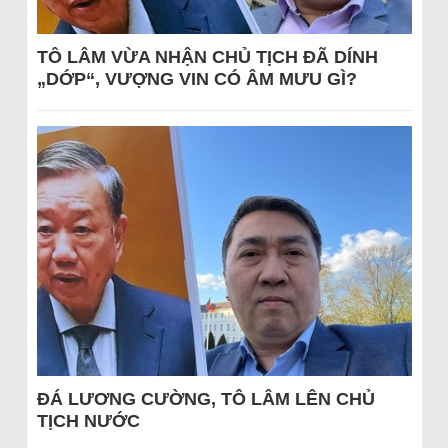
TÔ LÂM VỪA NHẬN CHỦ TỊCH ĐÃ DÍNH
„DỚP“, VƯỢNG VIN CÓ ÂM MƯU GÌ?
ĐÁ LƯƠNG CƯỜNG, TÔ LÂM LÊN CHỦ
TỊCH NƯỚC