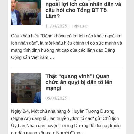
ngoài lợi ích của nhân dân và
câu hỏi cho Tổng BT Tô
Lâm?
11/04/2025
|
|
1.347
Câu khẩu hiệu “Đảng không có lợi ích nào khác ngoài lợi
ích nhân dân”, là một khẩu hiệu chính trị có sức mạnh và
mang tính định hướng rất cao của các lãnh đạo Đảng
Cộng sản Việt nam.…
Thật “quang vinh”! Quan
chức ăn quỵt bị dân tố lên
mạng!
05/04/2025
|
Ngày 2/4, Một chủ nhà hàng ở Huyện Tương Dương
(Nghệ An) đăng tải, lan truyền „đơn tố cáo“ gửi Chủ tịch
Ủy ban Nhân dân huyện Tương Dương để đòi nợ, khiến
cư dân mạng xôn xao. Người đứng…