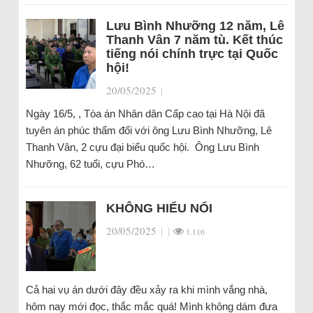
Lưu Bình Nhưỡng 12 năm, Lê
Thanh Vân 7 năm tù. Kết thúc
tiếng nói chính trực tại Quốc
hội!
20/05/2025
|
Ngày 16/5, , Tòa án Nhân dân Cấp cao tại Hà Nội đã
tuyên án phúc thẩm đối với ông Lưu Bình Nhưỡng, Lê
Thanh Vân, 2 cựu đại biểu quốc hội. Ông Lưu Bình
Nhưỡng, 62 tuổi, cựu Phó…
KHÔNG HIỂU NỔI
20/05/2025
|
|
1.116
Cả hai vụ án dưới đây đều xảy ra khi mình vắng nhà,
hôm nay mới đọc, thắc mắc quá! Mình không dám đưa