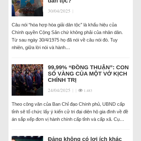
dân tộc?
30/04/2025
|
Câu nói “hòa hợp hòa giải dân tộc” là khẩu hiệu của
Chính quyền Cộng Sản chứ không phải của nhân dân.
Từ sau ngày 30/4/1975 họ đã nói về câu nói đó. Tuy
nhiên, giữa lời nói và hành…
99,99% “ĐỒNG THUẬN”: CON
SỐ VÀNG CỦA MỘT VỞ KỊCH
CHÍNH TRỊ
24/04/2025
|
|
1.483
Theo công văn của Ban Chỉ đạo Chính phủ, UBND cấp
tỉnh sẽ tổ chức lấy ý kiến cử tri đại diện hộ gia đình về đề
án sắp xếp đơn vị hành chính cấp tỉnh và cấp xã. Cụ…
Đảng không có lợi ích khác