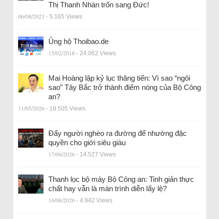
Thị Thanh Nhàn trốn sang Đức!
06/08/2023
- 5.165 Views
Ủng hộ Thoibao.de
15/02/2018
- 24.062 Views
Mai Hoàng lập kỷ lục thăng tiến: Vì sao “ngôi
sao” Tây Bắc trở thành điểm nóng của Bộ Công
an?
11/05/2026
- 18.505 Views
Đẩy người nghèo ra đường để nhường đặc
quyền cho giới siêu giàu
17/06/2026
- 14.527 Views
Thanh lọc bộ máy Bộ Công an: Tinh giản thực
chất hay vẫn là màn trình diễn lấy lệ?
16/06/2026
- 4.942 Views