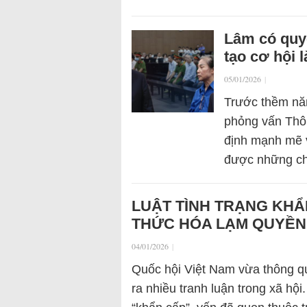
Lâm có quy
tạo cơ hội 
05/01/2026
|
Trước thềm năm
phỏng vấn Thô
định mạnh mẽ 
được những c
LUẬT TÌNH TRẠNG KHẨ
THỨC HÓA LẠM QUYỀN
04/01/2026
|
Quốc hội Việt Nam vừa thông qu
ra nhiều tranh luận trong xã hộ