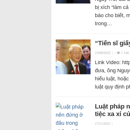
bị xích “làm c
báo cho biết, 
trong…
“Tiến sĩ gi
23/08/2022
|
|
1.148
Link Video: ht
đưa, ông Nguy
hiểu luật, hoặ
luật quy định 
Luật pháp 
tiệc xa xỉ 
17/11/2021
|