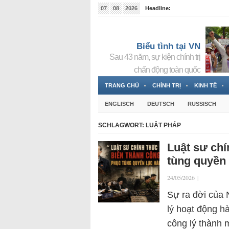
07
08
2026
Headline:
Tin bà Nguyễn Thị Thanh Nhàn đang ẩn náu tại Đức
Biểu tình tại VN
Sau 43 năm, sự kiện chính trị
chấn động toàn quốc
TRANG CHỦ
CHÍNH TRỊ
KINH TẾ
ENGLISCH
DEUTSCH
RUSSISCH
SCHLAGWORT:
LUẬT PHÁP
Luật sư chí
tùng quyền 
24/05/2026
|
Sự ra đời của 
lý hoạt động h
công lý thành 