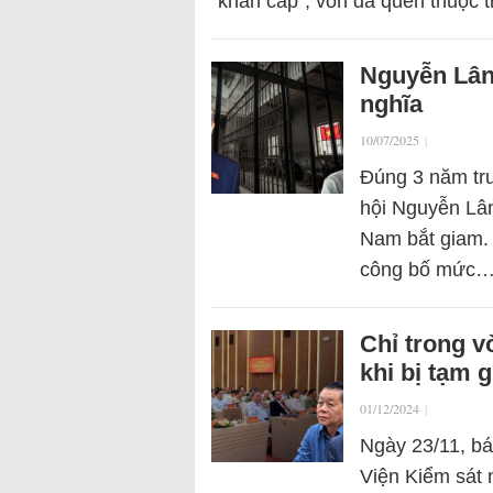
“khẩn cấp”, vốn đã quen thuộc 
Nguyễn Lân
nghĩa
10/07/2025
|
Đúng 3 năm trư
hội Nguyễn Lâ
Nam bắt giam. 
công bố mức
Chỉ trong v
khi bị tạm 
01/12/2024
|
Ngày 23/11, bá
Viện Kiểm sát n