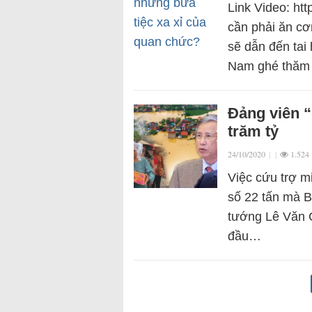
Link Video: h
cần phải ăn c
sẽ dẫn đến tai
Nam ghé thăm 
Đảng viên “
trăm tỷ
24/10/2020
|
|
1.524
Việc cứu trợ m
số 22 tấn mà 
tướng Lê Văn C
đầu…