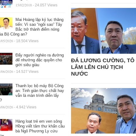
15/02/2018
- 24.057 Views
Mai Hoàng lập kỷ lục thăng
tiến: Vì sao “ngôi sao” Tây
Bắc trở thành điểm nóng
ủa Bộ Công an?
/05/2026
- 18.504 Views
Đẩy người nghèo ra đường
ĐÁ LƯƠNG CƯỜNG, TÔ
để nhường đặc quyền cho
giới siêu giàu
LÂM LÊN CHỦ TỊCH
/06/2026
- 14.527 Views
NƯỚC
Thanh lọc bộ máy Bộ Công
an: Tinh giản thực chất hay
vẫn là màn trình diễn lấy
ệ?
/06/2026
- 4.942 Views
Hàng loạt trẻ em ven sông
Hồng viết tâm thư khẩn cầu
bà Ngô Phương Ly cứu
iúp