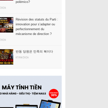
polémico?
/2026
Révision des statuts du Parti :
innovation pour s’adapter ou
perfectionnement du
mécanisme de direction ?
/2026
반동 당원은 민족의 복이다
07/08/2026