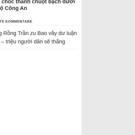
 chốc thành chuột bạch dưới
Bộ Công An
TE KOMMENTARE
g Rồng Trần
zu
Bao vây dư luận
 – triệu người dân sẽ thắng