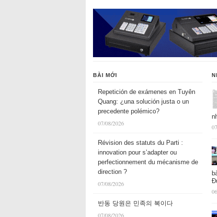
BÀI MỚI
N
Repetición de exámenes en Tuyên
Quang: ¿una solución justa o un
precedente polémico?
n
07/08/2026
07
Révision des statuts du Parti :
innovation pour s’adapter ou
perfectionnement du mécanisme de
direction ?
b
Đ
07/08/2026
06
반동 당원은 민족의 복이다
07/08/2026