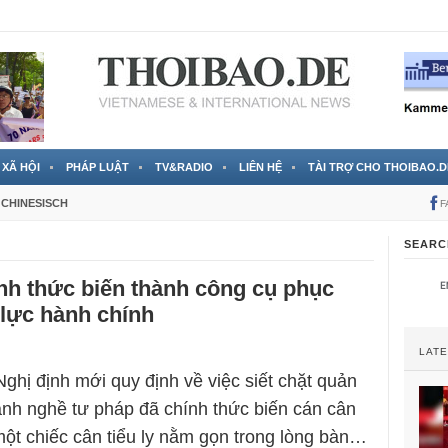
 đã được chính thức xác nhận
3 Jahren ago
XÃ HỘI
PHÁP LUẬT
TV&RADIO
LIÊN HỆ
TÀI TRỢ CHO THOIBAO.D
CHINESISCH
F
SEARC
nh thức biến thành công cụ phục
lực hành chính
LAT
Nghị định mới quy định về việc siết chặt quản
ành nghề tư pháp đã chính thức biến cán cân
một chiếc cân tiểu ly nằm gọn trong lòng bàn…