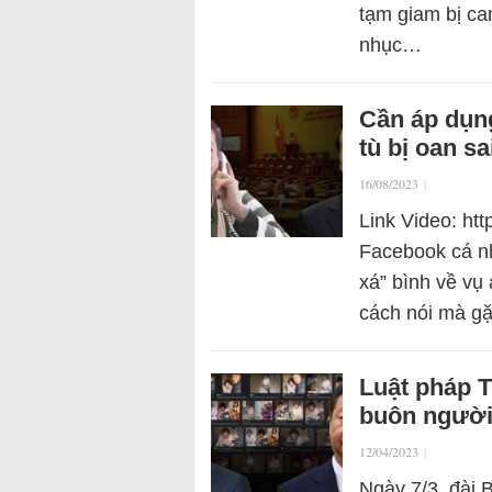
tạm giam bị ca
nhục…
Cần áp dụng
tù bị oan sa
16/08/2023
|
Link Video: ht
Facebook cá nh
xá” bình về v
cách nói mà g
Luật pháp 
buôn người
12/04/2023
|
Ngày 7/3, đài 