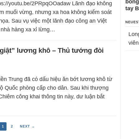
bỗng
ttps://youtu.be/2PRpqOOadaw Lãnh đạo không
tay 
ơm muối vừng, nhưng xa hoa không kiểm soát
 họa. Sau vụ việc một lãnh đạo công an Việt
NEUES
nhà hàng xa xỉ lừng…
Lon
viên
giật” lương khô – Thủ tướng đòi
iền Trung đã có dấu hiệu ăn bớt lương khô từ
Bộ Quốc phòng cấp cho dân. Sau khi thượng
hiêm công khai thông tin này, dư luận bắt
1
2
NEXT →