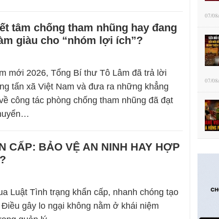
07/08
ết tâm chống tham nhũng hay đang
làm giàu cho “nhóm lợi ích”?
 mới 2026, Tổng Bí thư Tô Lâm đã trả lời
07/08
ng tấn xã Việt Nam và đưa ra những khẳng
về công tác phòng chống tham nhũng đã đạt
huyển…
N CẤP: BẢO VỆ AN NINH HAY HỢP
?
a Luật Tình trạng khẩn cấp, nhanh chóng tạo
i. Điều gây lo ngại không nằm ở khái niệm