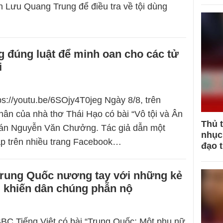
n Lưu Quang Trung để điều tra về tội dùng
 đúng luật để minh oan cho các tử
i
tps://youtu.be/6SOjy4T0jeg Ngày 8/8, trên
ân của nhà thơ Thái Hạo có bài “Vô tội và Ân
Thủ 
ụ án Nguyễn Văn Chưởng. Tác giả dẫn một
nhục 
ặp trên nhiều trang Facebook…
đạo 
Trung Quốc nương tay với những kẻ
 khiến dân chúng phẫn nộ
BBC Tiếng Việt có bài “Trung Quốc: Một phụ nữ