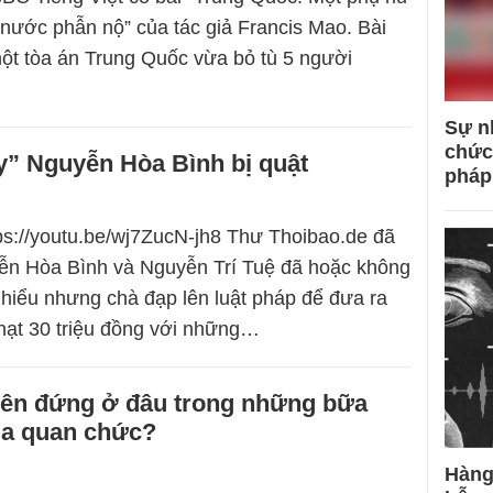
ả nước phẫn nộ” của tác giả Francis Mao. Bài
một tòa án Trung Quốc vừa bỏ tù 5 người
Sự n
chức
ấy” Nguyễn Hòa Bình bị quật
pháp
tps://youtu.be/wj7ZucN-jh8 Thư Thoibao.de đã
ễn Hòa Bình và Nguyễn Trí Tuệ đã hoặc không
c hiểu nhưng chà đạp lên luật pháp để đưa ra
phạt 30 triệu đồng với những…
nên đứng ở đâu trong những bữa
của quan chức?
Hàng