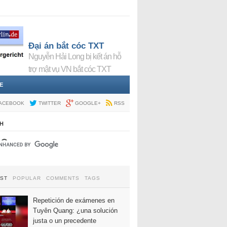
Đại án bắt cóc TXT
Nguyễn Hải Long bị kết án hỗ
trợ mật vụ VN bắt cóc TXT
E
ACEBOOK
TWITTER
GOOGLE+
RSS
H
EST
POPULAR
COMMENTS
TAGS
Repetición de exámenes en
Tuyên Quang: ¿una solución
justa o un precedente