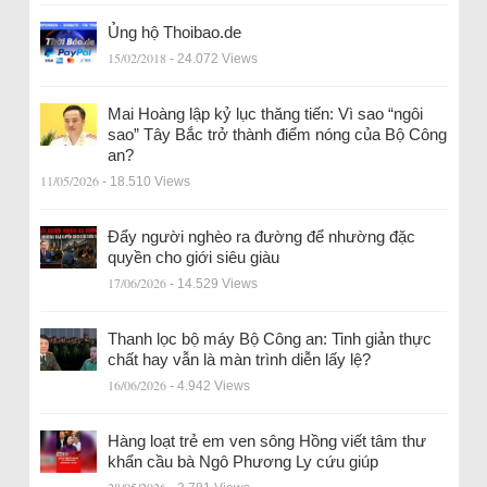
Ủng hộ Thoibao.de
15/02/2018
- 24.072 Views
Mai Hoàng lập kỷ lục thăng tiến: Vì sao “ngôi
sao” Tây Bắc trở thành điểm nóng của Bộ Công
an?
11/05/2026
- 18.510 Views
Đẩy người nghèo ra đường để nhường đặc
quyền cho giới siêu giàu
17/06/2026
- 14.529 Views
Thanh lọc bộ máy Bộ Công an: Tinh giản thực
chất hay vẫn là màn trình diễn lấy lệ?
16/06/2026
- 4.942 Views
Hàng loạt trẻ em ven sông Hồng viết tâm thư
khẩn cầu bà Ngô Phương Ly cứu giúp