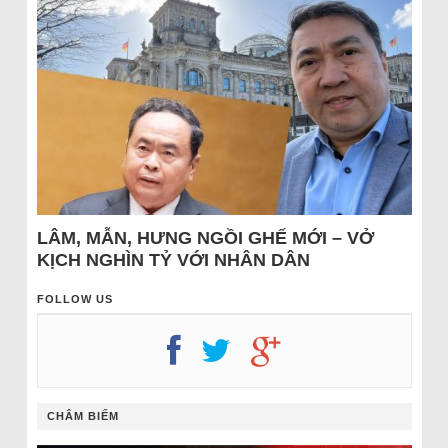
LÂM, MẪN, HƯNG NGỒI GHẾ MỚI – VỞ
KỊCH NGHÌN TỶ VỚI NHÂN DÂN
FOLLOW US
CHÂM BIẾM