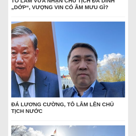
TÔ LÂM VỪA NHẬN CHỦ TỊCH ĐÃ DÍNH
„DỚP“, VƯỢNG VIN CÓ ÂM MƯU GÌ?
ĐÁ LƯƠNG CƯỜNG, TÔ LÂM LÊN CHỦ
TỊCH NƯỚC