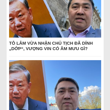
TÔ LÂM VỪA NHẬN CHỦ TỊCH ĐÃ DÍNH
„DỚP“, VƯỢNG VIN CÓ ÂM MƯU GÌ?