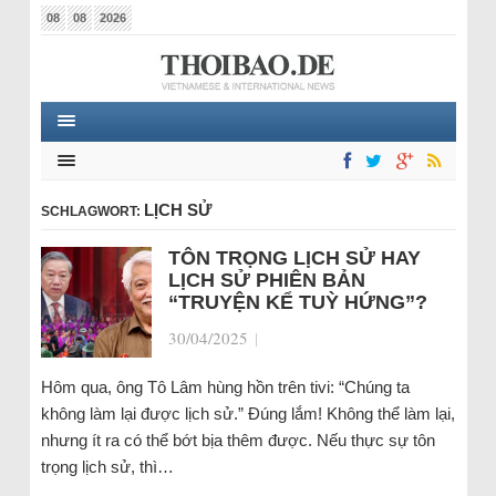
08
08
2026
LỊCH SỬ
SCHLAGWORT:
TÔN TRỌNG LỊCH SỬ HAY
LỊCH SỬ PHIÊN BẢN
“TRUYỆN KỂ TUỲ HỨNG”?
30/04/2025
|
Hôm qua, ông Tô Lâm hùng hồn trên tivi: “Chúng ta
không làm lại được lịch sử.” Đúng lắm! Không thể làm lại,
nhưng ít ra có thể bớt bịa thêm được. Nếu thực sự tôn
trọng lịch sử, thì…