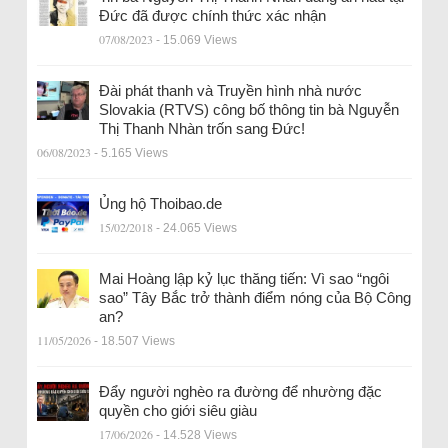
Đức đã được chính thức xác nhận
07/08/2023
- 15.069 Views
Đài phát thanh và Truyền hình nhà nước
Slovakia (RTVS) công bố thông tin bà Nguyễn
Thị Thanh Nhàn trốn sang Đức!
06/08/2023
- 5.165 Views
Ủng hộ Thoibao.de
15/02/2018
- 24.065 Views
Mai Hoàng lập kỷ lục thăng tiến: Vì sao “ngôi
sao” Tây Bắc trở thành điểm nóng của Bộ Công
an?
11/05/2026
- 18.507 Views
Đẩy người nghèo ra đường để nhường đặc
quyền cho giới siêu giàu
17/06/2026
- 14.528 Views