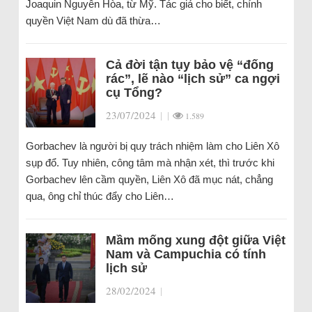
Joaquin Nguyễn Hòa, từ Mỹ. Tác giả cho biết, chính
quyền Việt Nam dù đã thừa…
Cả đời tận tụy bảo vệ “đống
rác”, lẽ nào “lịch sử” ca ngợi
cụ Tổng?
23/07/2024
|
|
1.589
Gorbachev là người bị quy trách nhiệm làm cho Liên Xô
sụp đổ. Tuy nhiên, công tâm mà nhận xét, thì trước khi
Gorbachev lên cầm quyền, Liên Xô đã mục nát, chẳng
qua, ông chỉ thúc đẩy cho Liên…
Mầm mống xung đột giữa Việt
Nam và Campuchia có tính
lịch sử
28/02/2024
|