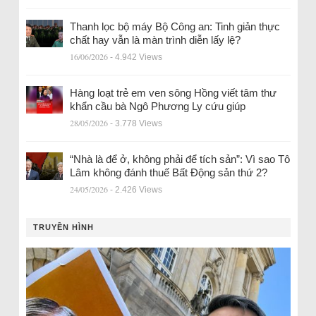
Thanh lọc bộ máy Bộ Công an: Tinh giản thực
chất hay vẫn là màn trình diễn lấy lệ?
16/06/2026
- 4.942 Views
Hàng loạt trẻ em ven sông Hồng viết tâm thư
khẩn cầu bà Ngô Phương Ly cứu giúp
28/05/2026
- 3.778 Views
“Nhà là để ở, không phải để tích sản”: Vì sao Tô
Lâm không đánh thuế Bất Động sản thứ 2?
24/05/2026
- 2.426 Views
TRUYỀN HÌNH