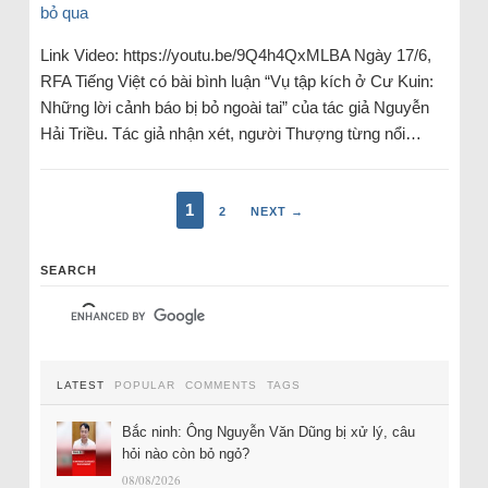
Link Video: https://youtu.be/9Q4h4QxMLBA Ngày 17/6,
RFA Tiếng Việt có bài bình luận “Vụ tập kích ở Cư Kuin:
Những lời cảnh báo bị bỏ ngoài tai” của tác giả Nguyễn
Hải Triều. Tác giả nhận xét, người Thượng từng nổi…
1
2
NEXT →
SEARCH
LATEST
POPULAR
COMMENTS
TAGS
Bắc ninh: Ông Nguyễn Văn Dũng bị xử lý, câu
hỏi nào còn bỏ ngỏ?
08/08/2026