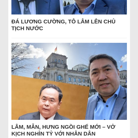
ĐÁ LƯƠNG CƯỜNG, TÔ LÂM LÊN CHỦ
TỊCH NƯỚC
LÂM, MẪN, HƯNG NGỒI GHẾ MỚI – VỞ
KỊCH NGHÌN TỶ VỚI NHÂN DÂN