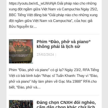
https://youtu.be/xtL_wLWoNjA Giải pháp nào cho những
xung đột ngầm giữa Việt Nam và Campuchia Ngày 25/2,
BBC Tiếng Việt đăng bài “Giải pháp nào cho những xung
đột ngầm giữa Việt Nam và Campuchia”, của học giả
Bửu Nguyễn từ…
Phim “Đào, phở và piano”
không phải là lịch sử
25/02/2024
|
Phim “Đào, phở và piano” có gì lạ? Ngày 23/2, RFA Tiếng
Việt có bài bình luận “Nhạc sĩ Tuấn Khanh: Thay vì “Đào,
phở và piano” hãy làm phim về Gạc Ma 1988!” RFA cho
biết, “Đào, phở và…
Đảng chọn CNXH đói nghèo,
cấm dân chọn khác chứ lịch