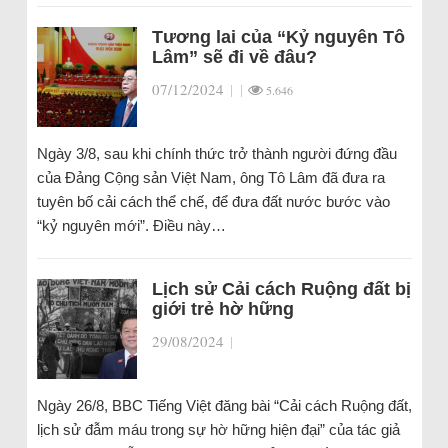
Tương lai của “Kỷ nguyên Tô
Lâm” sẽ đi về đâu?
07/12/2024
|
|
5.646
Ngày 3/8, sau khi chính thức trở thành người đứng đầu
của Đảng Cộng sản Việt Nam, ông Tô Lâm đã đưa ra
tuyên bố cải cách thể chế, để đưa đất nước bước vào
“kỷ nguyên mới”. Điều này…
Lịch sử Cải cách Ruộng đất bị
giới trẻ hờ hững
29/08/2024
|
Ngày 26/8, BBC Tiếng Việt đăng bài “Cải cách Ruộng đất,
lịch sử đẫm máu trong sự hờ hững hiện đại” của tác giả