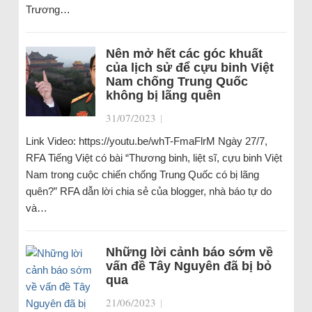
Trương…
Nên mở hết các góc khuất
của lịch sử để cựu binh Việt
Nam chống Trung Quốc
không bị lãng quên
31/07/2023
|
Link Video: https://youtu.be/whT-FmaFlrM Ngày 27/7,
RFA Tiếng Việt có bài “Thương binh, liệt sĩ, cựu binh Việt
Nam trong cuộc chiến chống Trung Quốc có bị lãng
quên?” RFA dẫn lời chia sẻ của blogger, nhà báo tự do
và…
Những lời cảnh báo sớm về
vấn đề Tây Nguyên đã bị bỏ
qua
21/06/2023
|