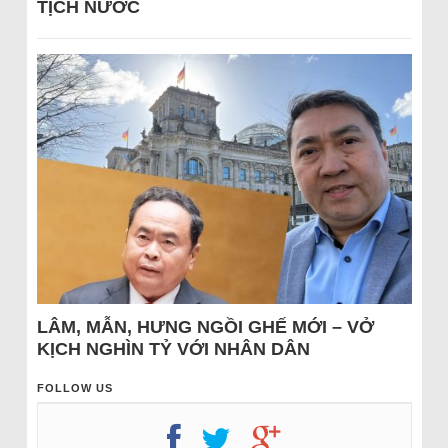
TỊCH NƯỚC
LÂM, MẪN, HƯNG NGỒI GHẾ MỚI – VỞ
KỊCH NGHÌN TỶ VỚI NHÂN DÂN
FOLLOW US