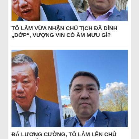
TÔ LÂM VỪA NHẬN CHỦ TỊCH ĐÃ DÍNH
„DỚP“, VƯỢNG VIN CÓ ÂM MƯU GÌ?
ĐÁ LƯƠNG CƯỜNG, TÔ LÂM LÊN CHỦ