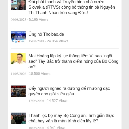
Đài phát thanh và Truyền hình nhà nước
Slovakia (RTVS) công bố thông tin bà Nguyễn
Thị Thanh Nhàn trốn sang Đức!
06/08/2023
- 5.165 Views
Ủng hộ Thoibao.de
15/02/2018
- 24.054 Views
Mai Hoàng lập kỷ lục thăng tiến: Vì sao “ngôi
sao” Tây Bắc trở thành điểm nóng của Bộ Công
an?
11/05/2026
- 18.500 Views
Đẩy người nghèo ra đường để nhường đặc
quyền cho giới siêu giàu
17/06/2026
- 14.527 Views
Thanh lọc bộ máy Bộ Công an: Tinh giản thực
chất hay vẫn là màn trình diễn lấy lệ?
16/06/2026
- 4.941 Views