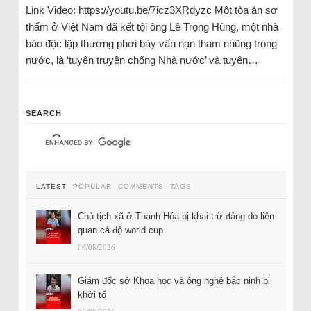
Link Video: https://youtu.be/7icz3XRdyzc Một tòa án sơ
thẩm ở Việt Nam đã kết tội ông Lê Trọng Hùng, một nhà
báo độc lập thường phơi bày vấn nạn tham nhũng trong
nước, là ‘tuyên truyền chống Nhà nước’ và tuyên…
SEARCH
LATEST
POPULAR
COMMENTS
TAGS
Chủ tịch xã ở Thanh Hóa bị khai trừ đảng do liên
quan cá độ world cup
06/08/2026
Giám đốc sở Khoa học và ông nghệ bắc ninh bị
khởi tố