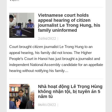
Vietnamese court holds
appeal hearing of citizen
journalist Le Trong Hung, his
family uninformed
24/04/2022
|
Court brought citizen journalist Le Trong Hung to an
appeal hearing, his family did not know. The Higher
People’s Court in Hanoi has just brought a journalist and
independent National Assembly candidate for an appellate
hearing without notifying his family…
Nhà hoạt động Lê Trọng Hùng
không nhận tội, bị tuyên án 5
năm tù
06/01/2022
|