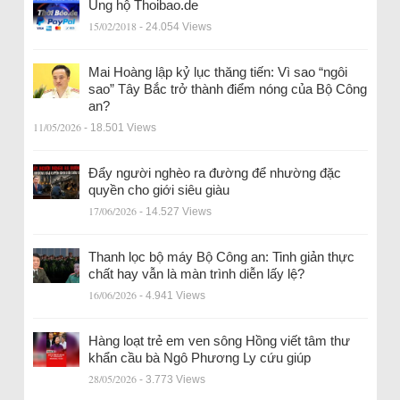
Ủng hộ Thoibao.de
15/02/2018
- 24.054 Views
Mai Hoàng lập kỷ lục thăng tiến: Vì sao “ngôi
sao” Tây Bắc trở thành điểm nóng của Bộ Công
an?
11/05/2026
- 18.501 Views
Đẩy người nghèo ra đường để nhường đặc
quyền cho giới siêu giàu
17/06/2026
- 14.527 Views
Thanh lọc bộ máy Bộ Công an: Tinh giản thực
chất hay vẫn là màn trình diễn lấy lệ?
16/06/2026
- 4.941 Views
Hàng loạt trẻ em ven sông Hồng viết tâm thư
khẩn cầu bà Ngô Phương Ly cứu giúp
28/05/2026
- 3.773 Views