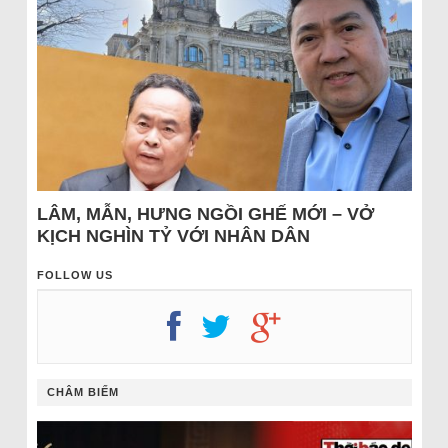
LÂM, MẪN, HƯNG NGỒI GHẾ MỚI – VỞ
KỊCH NGHÌN TỶ VỚI NHÂN DÂN
FOLLOW US
CHÂM BIẾM