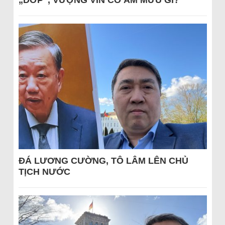
„DỚP“, VƯỢNG VIN CÓ ÂM MƯU GÌ?
ĐÁ LƯƠNG CƯỜNG, TÔ LÂM LÊN CHỦ
TỊCH NƯỚC