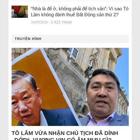
“Nhà là để ở, không phải để tích sản”: Vì sao Tô
Lâm không đánh thuế Bất Động sản thứ 2?
24/05/2026
- 2.421 Views
TRUYỀN HÌNH
TÔ LÂM VỪA NHẬN CHỦ TỊCH ĐÃ DÍNH