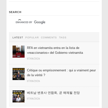
SEARCH
LATEST
POPULAR
COMMENTS
TAGS
RFA en vietnamita entra en la lista de
«reaccionarios» del Gobierno vietnamita
07/08/2026
Critique ou emprisonnement : qui a vraiment peur
de la vérité ?
07/08/2026
베트남 변호사 연합회, 곧 해체될 전망
07/08/2026