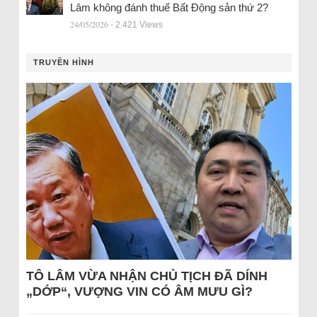
Lâm không đánh thuế Bất Động sản thứ 2?
24/05/2026
- 2.421 Views
TRUYỀN HÌNH
TÔ LÂM VỪA NHẬN CHỦ TỊCH ĐÃ DÍNH
„DỚP“, VƯỢNG VIN CÓ ÂM MƯU GÌ?