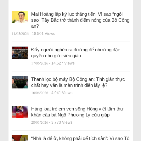
Mai Hoàng lập kỷ lục thăng tiến: Vì sao “ngôi
sao” Tây Bắc trở thành điểm nóng của Bộ Công
an?
11/05/2026
- 18.501 Views
Đẩy người nghèo ra đường để nhường đặc
quyền cho giới siêu giàu
17/06/2026
- 14.527 Views
Thanh lọc bộ máy Bộ Công an: Tinh giản thực
chất hay vẫn là màn trình diễn lấy lệ?
16/06/2026
- 4.941 Views
Hàng loạt trẻ em ven sông Hồng viết tâm thư
khẩn cầu bà Ngô Phương Ly cứu giúp
28/05/2026
- 3.773 Views
“Nhà là để ở, không phải để tích sản”: Vì sao Tô