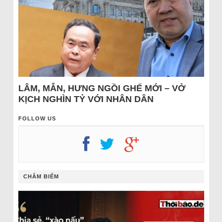
LÂM, MẪN, HƯNG NGỒI GHẾ MỚI – VỞ
KỊCH NGHÌN TỶ VỚI NHÂN DÂN
FOLLOW US
CHÂM BIẾM