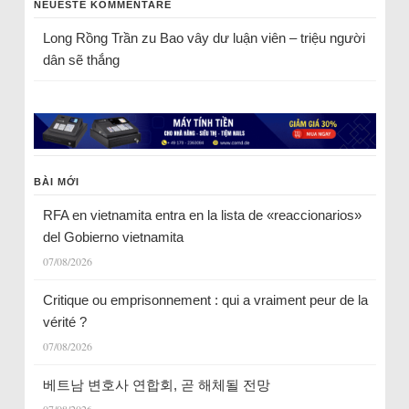
NEUESTE KOMMENTARE
Long Rồng Trần
zu
Bao vây dư luận viên – triệu người
dân sẽ thắng
BÀI MỚI
RFA en vietnamita entra en la lista de «reaccionarios»
del Gobierno vietnamita
07/08/2026
Critique ou emprisonnement : qui a vraiment peur de la
vérité ?
07/08/2026
베트남 변호사 연합회, 곧 해체될 전망