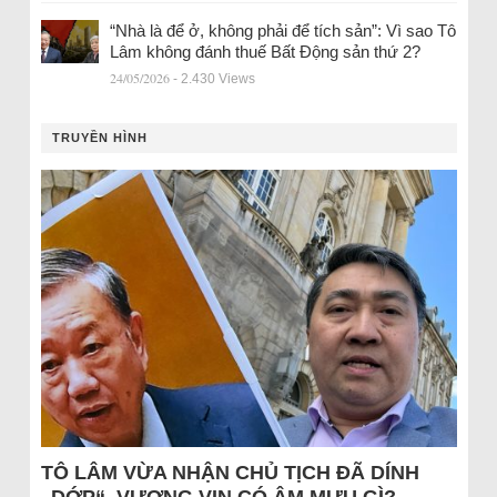
“Nhà là để ở, không phải để tích sản”: Vì sao Tô
Lâm không đánh thuế Bất Động sản thứ 2?
24/05/2026
- 2.430 Views
TRUYỀN HÌNH
TÔ LÂM VỪA NHẬN CHỦ TỊCH ĐÃ DÍNH