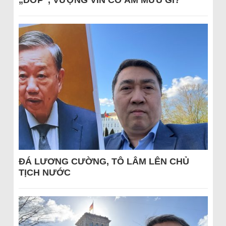
„DỚP“, VƯỢNG VIN CÓ ÂM MƯU GÌ?
ĐÁ LƯƠNG CƯỜNG, TÔ LÂM LÊN CHỦ
TỊCH NƯỚC