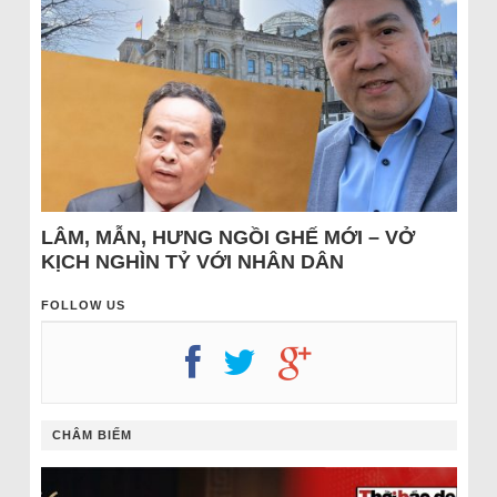
LÂM, MẪN, HƯNG NGỒI GHẾ MỚI – VỞ
KỊCH NGHÌN TỶ VỚI NHÂN DÂN
FOLLOW US
CHÂM BIẾM