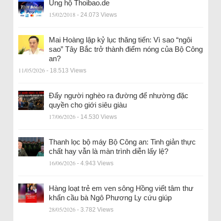
Ủng hộ Thoibao.de
15/02/2018
- 24.073 Views
Mai Hoàng lập kỷ lục thăng tiến: Vì sao “ngôi
sao” Tây Bắc trở thành điểm nóng của Bộ Công
an?
11/05/2026
- 18.513 Views
Đẩy người nghèo ra đường để nhường đặc
quyền cho giới siêu giàu
17/06/2026
- 14.530 Views
Thanh lọc bộ máy Bộ Công an: Tinh giản thực
chất hay vẫn là màn trình diễn lấy lệ?
16/06/2026
- 4.943 Views
Hàng loạt trẻ em ven sông Hồng viết tâm thư
khẩn cầu bà Ngô Phương Ly cứu giúp
28/05/2026
- 3.782 Views