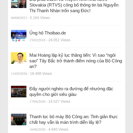
Slovakia (RTVS) công bố thông tin bà Nguyễn
Thị Thanh Nhàn trốn sang Đức!
06/08/2023
- 5.164 Views
Ủng hộ Thoibao.de
15/02/2018
- 24.051 Views
Mai Hoàng lập kỷ lục thăng tiến: Vì sao “ngôi
sao” Tây Bắc trở thành điểm nóng của Bộ Công
an?
11/05/2026
- 18.498 Views
Đẩy người nghèo ra đường để nhường đặc
quyền cho giới siêu giàu
17/06/2026
- 14.527 Views
Thanh lọc bộ máy Bộ Công an: Tinh giản thực
chất hay vẫn là màn trình diễn lấy lệ?
16/06/2026
- 4.940 Views