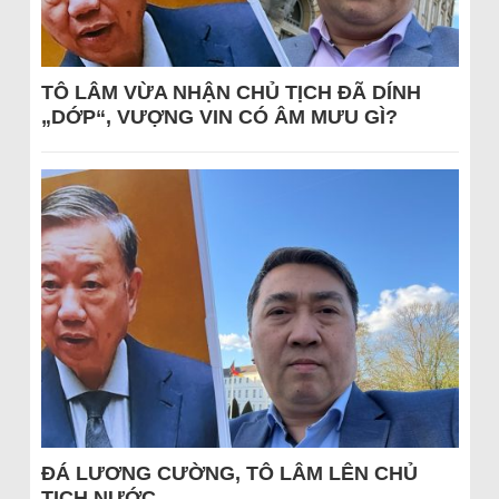
TÔ LÂM VỪA NHẬN CHỦ TỊCH ĐÃ DÍNH
„DỚP“, VƯỢNG VIN CÓ ÂM MƯU GÌ?
ĐÁ LƯƠNG CƯỜNG, TÔ LÂM LÊN CHỦ
TỊCH NƯỚC