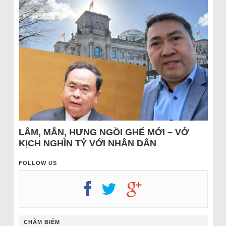
LÂM, MẪN, HƯNG NGỒI GHẾ MỚI – VỞ
KỊCH NGHÌN TỶ VỚI NHÂN DÂN
FOLLOW US
CHÂM BIẾM