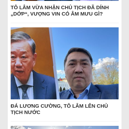
TÔ LÂM VỪA NHẬN CHỦ TỊCH ĐÃ DÍNH
„DỚP“, VƯỢNG VIN CÓ ÂM MƯU GÌ?
ĐÁ LƯƠNG CƯỜNG, TÔ LÂM LÊN CHỦ
TỊCH NƯỚC