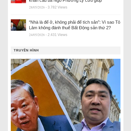
khẩn cầu bà Ngô Phương Ly cứu giúp
28/05/2026
- 3.782 Views
“Nhà là để ở, không phải để tích sản”: Vì sao Tô
Lâm không đánh thuế Bất Động sản thứ 2?
24/05/2026
- 2.431 Views
TRUYỀN HÌNH