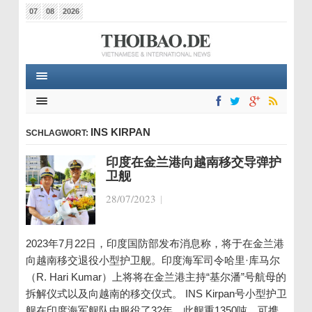
07
08
2026
INS KIRPAN
SCHLAGWORT:
印度在金兰港向越南移交导弹护
卫舰
28/07/2023
|
2023年7月22日，印度国防部发布消息称，将于在金兰港
向越南移交退役小型护卫舰。印度海军司令哈里·库马尔
（R. Hari Kumar）上将将在金兰港主持“基尔潘”号航母的
拆解仪式以及向越南的移交仪式。 INS Kirpan号小型护卫
舰在印度海军舰队中服役了32年。此舰重1350吨，可携