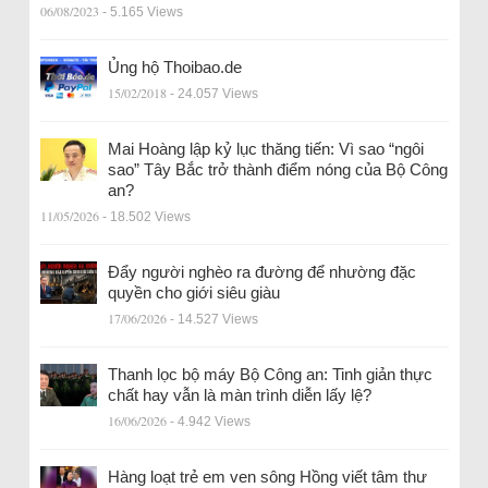
06/08/2023
- 5.165 Views
Ủng hộ Thoibao.de
15/02/2018
- 24.057 Views
Mai Hoàng lập kỷ lục thăng tiến: Vì sao “ngôi
sao” Tây Bắc trở thành điểm nóng của Bộ Công
an?
11/05/2026
- 18.502 Views
Đẩy người nghèo ra đường để nhường đặc
quyền cho giới siêu giàu
17/06/2026
- 14.527 Views
Thanh lọc bộ máy Bộ Công an: Tinh giản thực
chất hay vẫn là màn trình diễn lấy lệ?
16/06/2026
- 4.942 Views
Hàng loạt trẻ em ven sông Hồng viết tâm thư