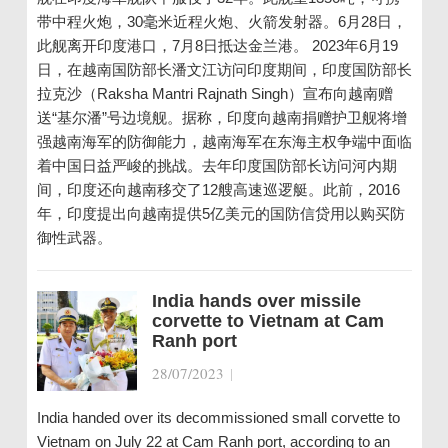
带中程火炮，30毫米近程火炮、火箭发射器。6月28日，
此舰离开印度港口，7月8日抵达金兰港。 2023年6月19
日，在越南国防部长潘文江访问印度期间，印度国防部长
拉克沙（Raksha Mantri Rajnath Singh）宣布向越南赠
送“基尔潘”号边境舰。据称，印度向越南捐赠护卫舰将增
强越南海军的防御能力，越南海军在东海主权争端中面临
着中国日益严峻的挑战。去年印度国防部长访问河内期
间，印度还向越南移交了12艘高速巡逻艇。此前，2016
年，印度提出向越南提供5亿美元的国防信贷用以购买防
御性武器。
India hands over missile
corvette to Vietnam at Cam
Ranh port
28/07/2023
|
India handed over its decommissioned small corvette to
Vietnam on July 22 at Cam Ranh port, according to an