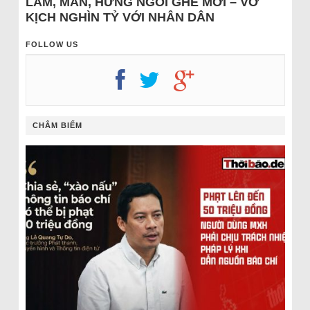
LÂM, MẪN, HƯNG NGỒI GHẾ MỚI – VỞ
KỊCH NGHÌN TỶ VỚI NHÂN DÂN
FOLLOW US
CHÂM BIẾM