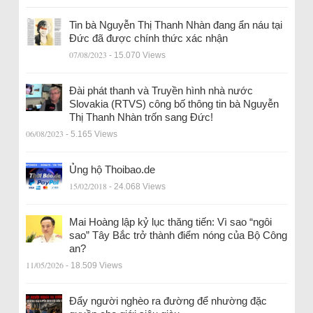
Tin bà Nguyễn Thị Thanh Nhàn đang ẩn náu tại
Đức đã được chính thức xác nhận
07/08/2023
- 15.070 Views
Đài phát thanh và Truyền hình nhà nước
Slovakia (RTVS) công bố thông tin bà Nguyễn
Thị Thanh Nhàn trốn sang Đức!
06/08/2023
- 5.165 Views
Ủng hộ Thoibao.de
15/02/2018
- 24.068 Views
Mai Hoàng lập kỷ lục thăng tiến: Vì sao “ngôi
sao” Tây Bắc trở thành điểm nóng của Bộ Công
an?
11/05/2026
- 18.509 Views
Đẩy người nghèo ra đường để nhường đặc