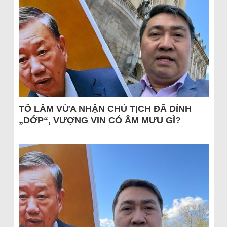
TÔ LÂM VỪA NHẬN CHỦ TỊCH ĐÃ DÍNH
„DỚP“, VƯỢNG VIN CÓ ÂM MƯU GÌ?