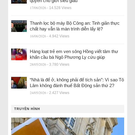
quyền cho giới siêu giàu
17/06/2026
- 14.528 Views
Thanh lọc bộ máy Bộ Công an: Tinh giản thực
chất hay vẫn là màn trình diễn lấy lệ?
16/06/2026
- 4.942 Views
Hàng loạt trẻ em ven sông Hồng viết tâm thư
khẩn cầu bà Ngô Phương Ly cứu giúp
28/05/2026
- 3.780 Views
“Nhà là để ở, không phải để tích sản”: Vì sao Tô
Lâm không đánh thuế Bất Động sản thứ 2?
24/05/2026
- 2.427 Views
TRUYỀN HÌNH