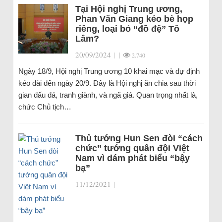
Tại Hội nghị Trung ương,
Phan Văn Giang kéo bè họp
riêng, loại bỏ “đồ đệ” Tô
Lâm?
20/09/2024
|
|
2.740
Ngày 18/9, Hội nghị Trung ương 10 khai mạc và dự định
kéo dài đến ngày 20/9. Đây là Hội nghị ăn chia sau thời
gian đấu đá, tranh giành, và ngã giá. Quan trọng nhất là,
chức Chủ tịch…
Thủ tướng Hun Sen đòi “cách
chức” tướng quân đội Việt
Nam vì dám phát biểu “bậy
bạ”
11/12/2021
|