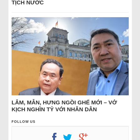
TỊCH NƯỚC
LÂM, MẪN, HƯNG NGỒI GHẾ MỚI – VỞ
KỊCH NGHÌN TỶ VỚI NHÂN DÂN
FOLLOW US