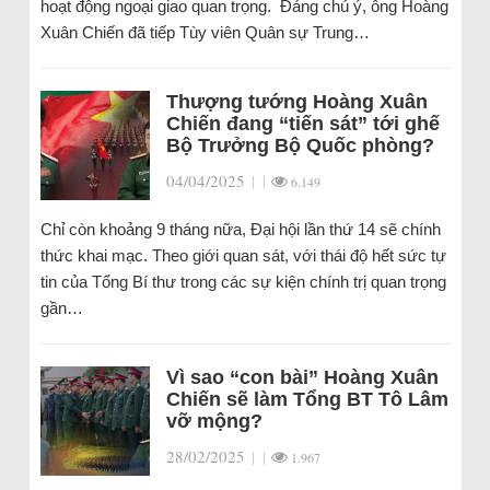
hoạt động ngoại giao quan trọng. Đáng chú ý, ông Hoàng
Xuân Chiến đã tiếp Tùy viên Quân sự Trung…
Thượng tướng Hoàng Xuân
Chiến đang “tiến sát” tới ghế
Bộ Trưởng Bộ Quốc phòng?
04/04/2025
|
|
6.149
Chỉ còn khoảng 9 tháng nữa, Đại hội lần thứ 14 sẽ chính
thức khai mạc. Theo giới quan sát, với thái độ hết sức tự
tin của Tổng Bí thư trong các sự kiện chính trị quan trọng
gần…
Vì sao “con bài” Hoàng Xuân
Chiến sẽ làm Tổng BT Tô Lâm
vỡ mộng?
28/02/2025
|
|
1.967