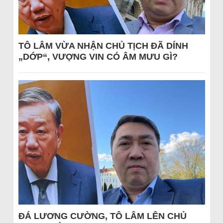
TÔ LÂM VỪA NHẬN CHỦ TỊCH ĐÃ DÍNH
„DỚP“, VƯỢNG VIN CÓ ÂM MƯU GÌ?
ĐÁ LƯƠNG CƯỜNG, TÔ LÂM LÊN CHỦ