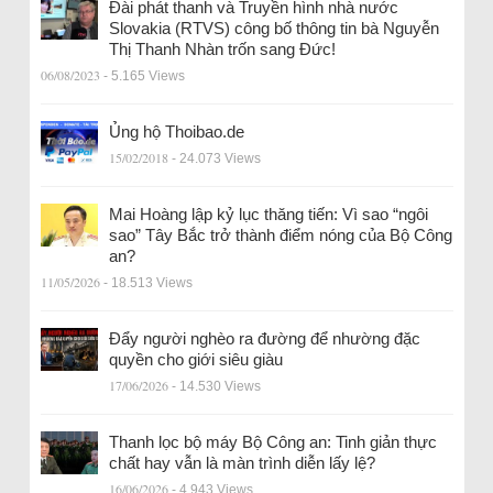
Đài phát thanh và Truyền hình nhà nước
Slovakia (RTVS) công bố thông tin bà Nguyễn
Thị Thanh Nhàn trốn sang Đức!
06/08/2023
- 5.165 Views
Ủng hộ Thoibao.de
15/02/2018
- 24.073 Views
Mai Hoàng lập kỷ lục thăng tiến: Vì sao “ngôi
sao” Tây Bắc trở thành điểm nóng của Bộ Công
an?
11/05/2026
- 18.513 Views
Đẩy người nghèo ra đường để nhường đặc
quyền cho giới siêu giàu
17/06/2026
- 14.530 Views
Thanh lọc bộ máy Bộ Công an: Tinh giản thực
chất hay vẫn là màn trình diễn lấy lệ?
16/06/2026
- 4.943 Views