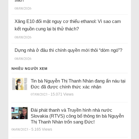
08/08/2026
Xăng E10 đối mặt nguy cơ thiếu ethanol: Vì sao cam
kết nguồn cung lại bị thử thách?
08/08/2026
Dựng nhà ở đâu thì chính quyền mới thôi “dòm ngó”?
08/08/2026
NHIỀU NGƯỜI XEM
Tin bà Nguyễn Thị Thanh Nhàn đang ẩn náu tại
Đức đã được chính thức xác nhận
07/08/2023
- 15.071 Views
Đài phát thanh và Truyền hình nhà nước
Slovakia (RTVS) công bố thông tin bà Nguyễn
Thị Thanh Nhàn trốn sang Đức!
06/08/2023
- 5.165 Views