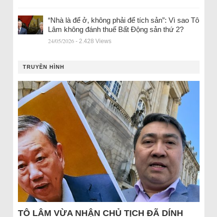
“Nhà là để ở, không phải để tích sản”: Vì sao Tô
Lâm không đánh thuế Bất Động sản thứ 2?
24/05/2026
- 2.428 Views
TRUYỀN HÌNH
TÔ LÂM VỪA NHẬN CHỦ TỊCH ĐÃ DÍNH