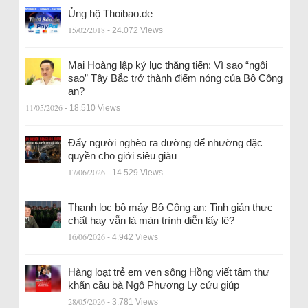
Ủng hộ Thoibao.de
15/02/2018
- 24.072 Views
Mai Hoàng lập kỷ lục thăng tiến: Vì sao “ngôi
sao” Tây Bắc trở thành điểm nóng của Bộ Công
an?
11/05/2026
- 18.510 Views
Đẩy người nghèo ra đường để nhường đặc
quyền cho giới siêu giàu
17/06/2026
- 14.529 Views
Thanh lọc bộ máy Bộ Công an: Tinh giản thực
chất hay vẫn là màn trình diễn lấy lệ?
16/06/2026
- 4.942 Views
Hàng loạt trẻ em ven sông Hồng viết tâm thư
khẩn cầu bà Ngô Phương Ly cứu giúp
28/05/2026
- 3.781 Views