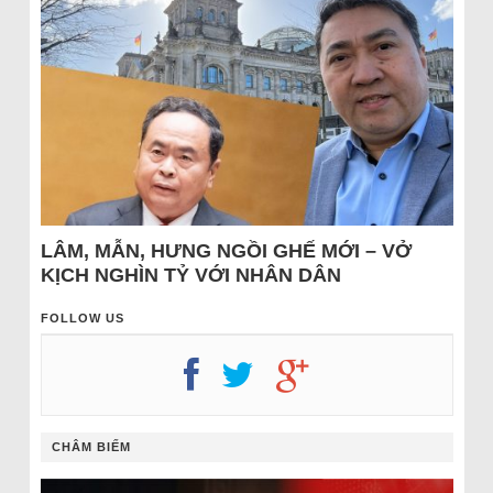
LÂM, MẪN, HƯNG NGỒI GHẾ MỚI – VỞ
KỊCH NGHÌN TỶ VỚI NHÂN DÂN
FOLLOW US
CHÂM BIẾM