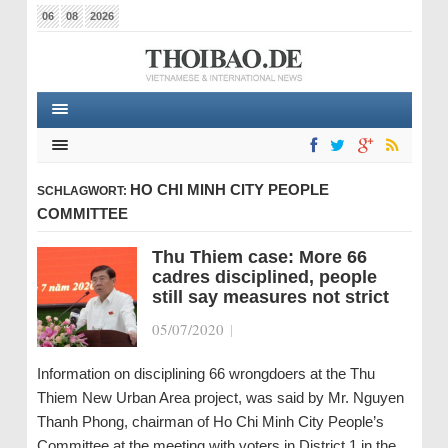
06
08
2026
HO CHI MINH CITY PEOPLE
SCHLAGWORT:
COMMITTEE
Thu Thiem case: More 66
cadres disciplined, people
still say measures not strict
05/07/2020
|
Information on disciplining 66 wrongdoers at the Thu
Thiem New Urban Area project, was said by Mr. Nguyen
Thanh Phong, chairman of Ho Chi Minh City People’s
Committee at the meeting with voters in District 1 in the