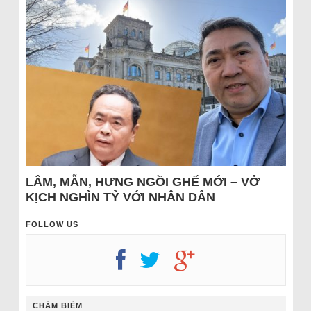
LÂM, MẪN, HƯNG NGỒI GHẾ MỚI – VỞ
KỊCH NGHÌN TỶ VỚI NHÂN DÂN
FOLLOW US
CHÂM BIẾM