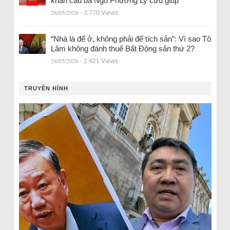
khẩn cầu bà Ngô Phương Ly cứu giúp
28/05/2026
- 3.770 Views
“Nhà là để ở, không phải để tích sản”: Vì sao Tô
Lâm không đánh thuế Bất Động sản thứ 2?
24/05/2026
- 2.421 Views
TRUYỀN HÌNH