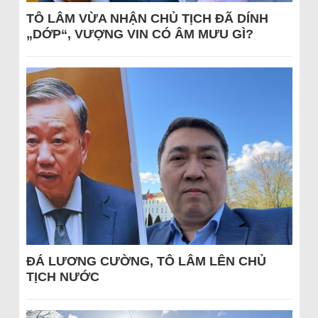
TÔ LÂM VỪA NHẬN CHỦ TỊCH ĐÃ DÍNH
„DỚP“, VƯỢNG VIN CÓ ÂM MƯU GÌ?
ĐÁ LƯƠNG CƯỜNG, TÔ LÂM LÊN CHỦ
TỊCH NƯỚC