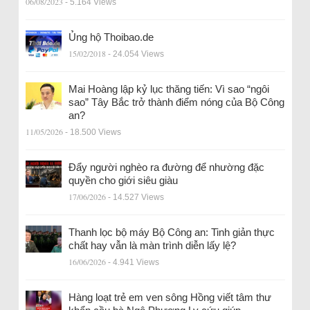
06/08/2023
- 5.164 Views
Ủng hộ Thoibao.de
15/02/2018
- 24.054 Views
Mai Hoàng lập kỷ lục thăng tiến: Vì sao “ngôi
sao” Tây Bắc trở thành điểm nóng của Bộ Công
an?
11/05/2026
- 18.500 Views
Đẩy người nghèo ra đường để nhường đặc
quyền cho giới siêu giàu
17/06/2026
- 14.527 Views
Thanh lọc bộ máy Bộ Công an: Tinh giản thực
chất hay vẫn là màn trình diễn lấy lệ?
16/06/2026
- 4.941 Views
Hàng loạt trẻ em ven sông Hồng viết tâm thư