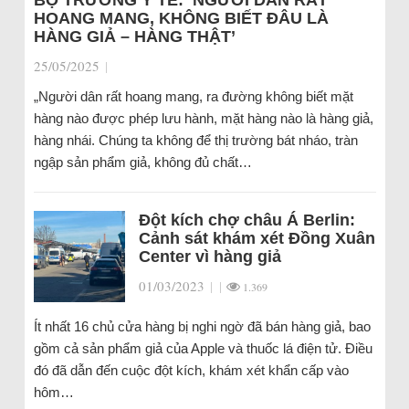
BỘ TRƯỞNG Y TẾ: ‘NGƯỜI DÂN RẤT
HOANG MANG, KHÔNG BIẾT ĐÂU LÀ
HÀNG GIẢ – HÀNG THẬT’
25/05/2025
|
„Người dân rất hoang mang, ra đường không biết mặt
hàng nào được phép lưu hành, mặt hàng nào là hàng giả,
hàng nhái. Chúng ta không để thị trường bát nháo, tràn
ngập sản phẩm giả, không đủ chất…
Đột kích chợ châu Á Berlin:
Cảnh sát khám xét Đồng Xuân
Center vì hàng giả
01/03/2023
|
|
1.369
Ít nhất 16 chủ cửa hàng bị nghi ngờ đã bán hàng giả, bao
gồm cả sản phẩm giả của Apple và thuốc lá điện tử. Điều
đó đã dẫn đến cuộc đột kích, khám xét khẩn cấp vào
hôm…