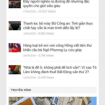
Đẩy người nghèo ra đường để nhường đặc
quyền cho giới siêu giàu
17/06/2026
- 14.527 Views
Thanh lọc bộ máy Bộ Công an: Tinh giản thực
chất hay vẫn là màn trình diễn lấy lệ?
16/06/2026
- 4.940 Views
Hàng loạt trẻ em ven sông Hồng viết tâm thư
khẩn cầu bà Ngô Phương Ly cứu giúp
28/05/2026
- 3.768 Views
“Nhà là để ở, không phải để tích sản”: Vì sao Tô
Lâm không đánh thuế Bất Động sản thứ 2?
24/05/2026
- 2.419 Views
TRUYỀN HÌNH