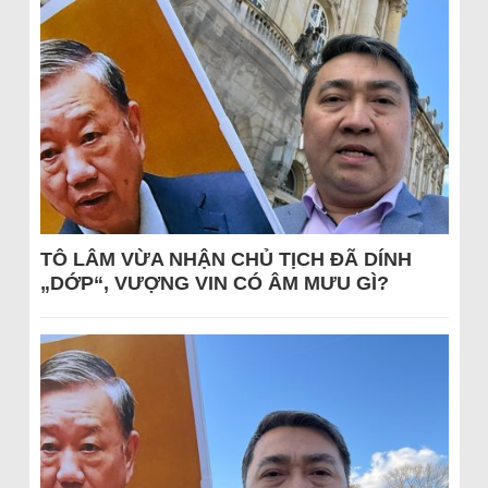
TÔ LÂM VỪA NHẬN CHỦ TỊCH ĐÃ DÍNH
„DỚP“, VƯỢNG VIN CÓ ÂM MƯU GÌ?