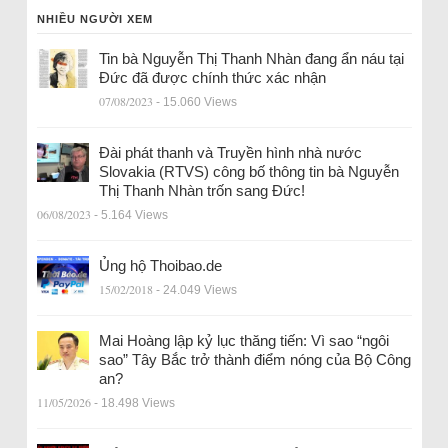
NHIỀU NGƯỜI XEM
Tin bà Nguyễn Thị Thanh Nhàn đang ẩn náu tại
Đức đã được chính thức xác nhận
07/08/2023
- 15.060 Views
Đài phát thanh và Truyền hình nhà nước
Slovakia (RTVS) công bố thông tin bà Nguyễn
Thị Thanh Nhàn trốn sang Đức!
06/08/2023
- 5.164 Views
Ủng hộ Thoibao.de
15/02/2018
- 24.049 Views
Mai Hoàng lập kỷ lục thăng tiến: Vì sao “ngôi
sao” Tây Bắc trở thành điểm nóng của Bộ Công
an?
11/05/2026
- 18.498 Views