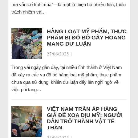
mà vẫn cố tình mua” – là một lời biện hộ phiến diện, thiếu
trách nhiệm và…
HÀNG LOẠT MỸ PHẨM, THỰC
PHẨM BỊ ĐỔ BỎ GÂY HOANG
MANG DƯ LUẬN
27/06/2025
|
Trong vài ngày gần đây, tại nhiều tỉnh thành ở Việt Nam
đã xảy ra các vụ đổ bỏ hàng loạt mỹ phẩm, thực phẩm
chưa qua sử dụng, khiến dư luận dấy lên nghi ngờ về
việc phi tang…
VIỆT NAM TRẤN ÁP HÀNG
GIẢ ĐỂ XOA DỊU MỸ: NGƯỜI
DÂN TRỞ THÀNH VẬT TẾ
THẦN
24/06/2025
|