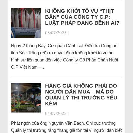
KHÔNG KHỞI TỐ VỤ “THỊT
BẨN” CỦA CÔNG TY C.P:
LUẬT PHÁP ĐANG BÊNH AI?
08/07/2025
|
Ngày 2 tháng Bảy, Cơ quan Cảnh sát Điều tra Công an
tỉnh Sóc Trăng (cũ) ra quyết định không khởi tố vụ án
hình sự liên quan đến việc Công ty Cổ Phần Chăn Nuôi
C.P Việt Nam –…
HÀNG GIẢ KHÔNG PHẢI DO
NGƯỜI DÂN MUA – MÀ DO
QUẢN LÝ THỊ TRƯỜNG YẾU
KÉM
04/07/2025
|
Phát ngôn của ông Nguyễn Văn Bách, Chi cục trưởng
Quản lý thị trường rằng “hàng giả tồn tại vì người dân biết