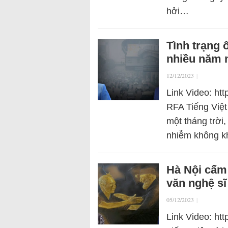
hởi…
Tình trạng 
nhiều năm 
12/12/2023
|
Link Video: h
RFA Tiếng Việt 
một tháng trời
nhiễm không kh
Hà Nội cấm 
văn nghệ sĩ
05/12/2023
|
Link Video: ht