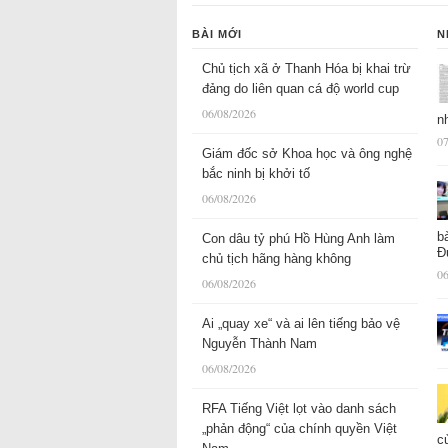
BÀI MỚI
N
Chủ tịch xã ở Thanh Hóa bị khai trừ
đảng do liên quan cá độ world cup
06/08/2026
n
07
Giám đốc sở Khoa học và ông nghệ
bắc ninh bị khởi tố
06/08/2026
b
Con dâu tỷ phú Hồ Hùng Anh làm
Đ
chủ tịch hãng hàng không
06
06/08/2026
Ai „quay xe“ và ai lên tiếng bảo vệ
Nguyễn Thành Nam
06/08/2026
RFA Tiếng Việt lọt vào danh sách
„phản động“ của chính quyền Việt
c