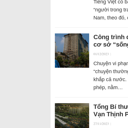
Tiếng Việt có b
“người trong tra
Nam, theo đó, c
Công trình 
cơ sở “sống
01/12/2023
|
Chuyện vi phạm
“chuyện thường
khắp cả nước. 
phép, nằm…
Tổng Bí thư
Vạn Thịnh 
27/11/2023
|