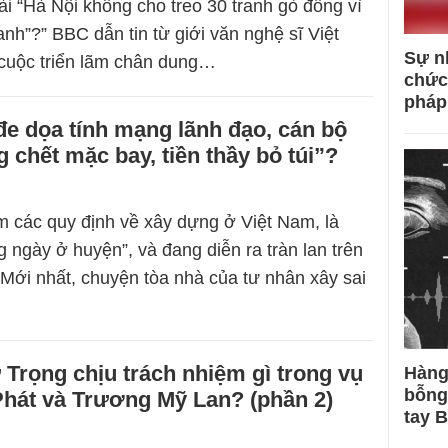
ài “Hà Nội không cho treo 30 tranh gò đồng vì
nh”?” BBC dẫn tin từ giới văn nghệ sĩ Việt
Sự n
uộc triển lãm chân dung…
chức
pháp
đe dọa tính mạng lãnh đạo, cán bộ
 chết mặc bay, tiền thầy bỏ túi”?
 các quy định về xây dựng ở Việt Nam, là
 ngày ở huyện”, và đang diễn ra tràn lan trên
Mới nhất, chuyện tòa nhà của tư nhân xây sai
 Trọng chịu trách nhiệm gì trong vụ
Hàng
bỗng
Phát và Trương Mỹ Lan? (phần 2)
tay 