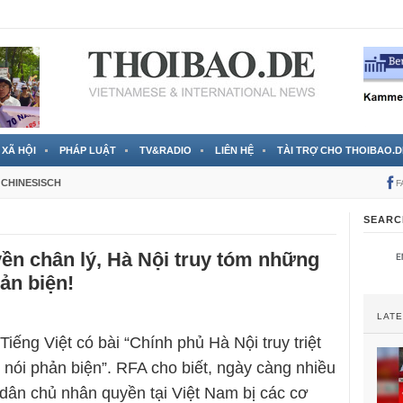
 đã được chính thức xác nhận
3 Jahren ago
XÃ HỘI
PHÁP LUẬT
TV&RADIO
LIÊN HỆ
TÀI TRỢ CHO THOIBAO.D
CHINESISCH
F
SEARC
ền chân lý, Hà Nội truy tóm những
hản biện!
LAT
iếng Việt có bài “Chính phủ Hà Nội truy triệt
 nói phản biện”. RFA cho biết, ngày càng nhiều
dân chủ nhân quyền tại Việt Nam bị các cơ