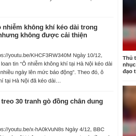
ô nhiễm không khí kéo dài trong
nhưng không được cải thiện
ttps://youtu.be/KHCF3RW340M Ngày 10/12,
Thủ 
loan tin “Ô nhiễm không khí tại Hà Nội kéo dài
nhục 
đạo 
, nhiều ngày lên mức báo động”. Theo đó, ô
í tại Hà Nội đã kéo dài…
treo 30 tranh gò đồng chân dung
tps://youtu.be/x-hA0kVuN8s Ngày 4/12, BBC