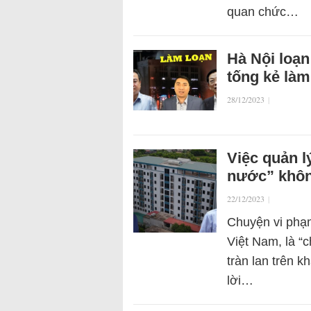
quan chức…
Hà Nội loạ
tống kẻ làm
28/12/2023
|
Việc quản l
nước” khôn
22/12/2023
|
Chuyện vi phạm
Việt Nam, là “
tràn lan trên 
lời…