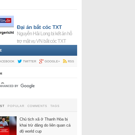
Đại án bắt cóc TXT
Nguyễn Hải Long bị kết án hỗ
trợ mật vụ VN bắt cóc TXT
E
ACEBOOK
TWITTER
GOOGLE+
RSS
H
EST
POPULAR
COMMENTS
TAGS
Chủ tịch xã ở Thanh Hóa bị
khai trừ đảng do liên quan cá
độ world cup