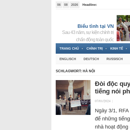
06
08
2026
Headline:
Tin bà Nguyễn Thị Thanh Nhàn đang ẩn náu tại Đức
Biểu tình tại VN
Sau 43 năm, sự kiện chính trị
chấn động toàn quốc
TRANG CHỦ
CHÍNH TRỊ
KINH TẾ
ENGLISCH
DEUTSCH
RUSSISCH
SCHLAGWORT:
HÀ NỘI
Đòi độc quy
tiếng nói p
07/01/2024
|
Ngày 3/1, RFA T
để những tiếng
nhà hoạt động 