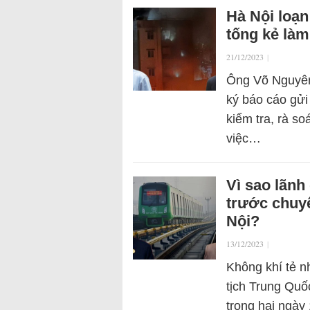
Hà Nội loạ
tống kẻ làm
21/12/2023
|
Ông Võ Nguyên
ký báo cáo gửi
kiểm tra, rà so
việc…
Vì sao lãnh
trước chuy
Nội?
13/12/2023
|
Không khí tẻ 
tịch Trung Quố
trong hai ngày