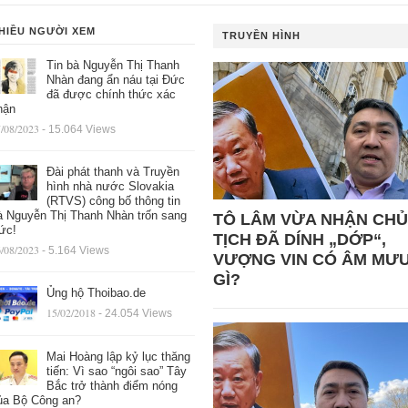
HIỀU NGƯỜI XEM
TRUYỀN HÌNH
Tin bà Nguyễn Thị Thanh
Nhàn đang ẩn náu tại Đức
đã được chính thức xác
hận
/08/2023
- 15.064 Views
Đài phát thanh và Truyền
hình nhà nước Slovakia
(RTVS) công bố thông tin
à Nguyễn Thị Thanh Nhàn trốn sang
TÔ LÂM VỪA NHẬN CHỦ
ức!
TỊCH ĐÃ DÍNH „DỚP“,
/08/2023
- 5.164 Views
VƯỢNG VIN CÓ ÂM MƯ
GÌ?
Ủng hộ Thoibao.de
15/02/2018
- 24.054 Views
Mai Hoàng lập kỷ lục thăng
tiến: Vì sao “ngôi sao” Tây
Bắc trở thành điểm nóng
ủa Bộ Công an?