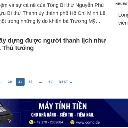
NEUES
iệm và sự cả nể của Tổng Bí thư Nguyễn Phú
cựu Bí thư Thành ủy thành phố Hồ Chí Minh Lê
Lon
một trong những lý do khiến bà Trương Mỹ…
viên
xây dựng được người thanh lịch như
a Thủ tướng
…
30
31
32
…
50
NEXT →