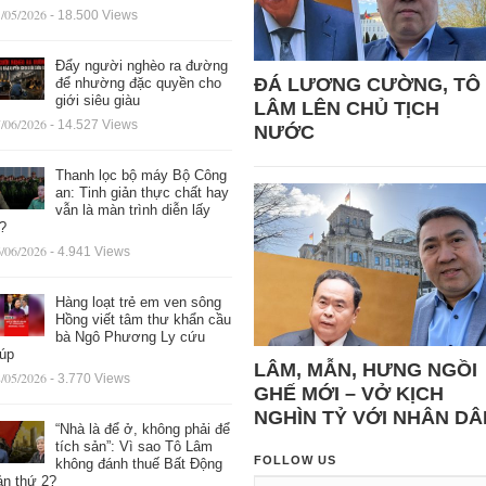
/05/2026
- 18.500 Views
Đẩy người nghèo ra đường
ĐÁ LƯƠNG CƯỜNG, TÔ
để nhường đặc quyền cho
giới siêu giàu
LÂM LÊN CHỦ TỊCH
/06/2026
- 14.527 Views
NƯỚC
Thanh lọc bộ máy Bộ Công
an: Tinh giản thực chất hay
vẫn là màn trình diễn lấy
ệ?
/06/2026
- 4.941 Views
Hàng loạt trẻ em ven sông
Hồng viết tâm thư khẩn cầu
bà Ngô Phương Ly cứu
iúp
LÂM, MẪN, HƯNG NGỒI
/05/2026
- 3.770 Views
GHẾ MỚI – VỞ KỊCH
NGHÌN TỶ VỚI NHÂN DÂ
“Nhà là để ở, không phải để
tích sản”: Vì sao Tô Lâm
FOLLOW US
không đánh thuế Bất Động
ản thứ 2?