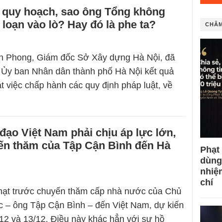
n quy hoạch, sao ông Tổng không
 loạn vào lò? Hay đó là phe ta?
CHÂM
 Phong, Giám đốc Sở Xây dựng Hà Nội, đã
 Ủy ban Nhân dân thành phố Hà Nội kết quả
át việc chấp hành các quy định pháp luật, về
 đạo Việt Nam phải chịu áp lực lớn,
ến thăm của Tập Cận Bình đến Hà
Phạt
dùng
nhiệ
chí
nhạt trước chuyến thăm cấp nhà nước của Chủ
c – ông Tập Cận Bình – đến Việt Nam, dự kiến
 12 và 13/12. Điều này khác hẳn với sự hồ