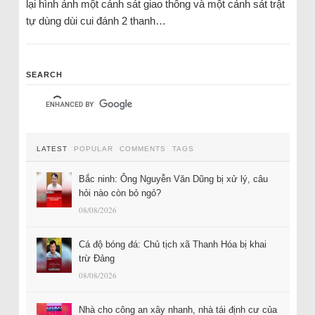
lại hình ảnh một cảnh sát giao thông và một cảnh sát trật
tự dùng dùi cui đánh 2 thanh…
SEARCH
LATEST
POPULAR
COMMENTS
TAGS
Bắc ninh: Ông Nguyễn Văn Dũng bị xử lý, câu
hỏi nào còn bỏ ngỏ?
08/08/2026
Cá độ bóng đá: Chủ tịch xã Thanh Hóa bị khai
trừ Đảng
08/08/2026
Nhà cho công an xây nhanh, nhà tái định cư của