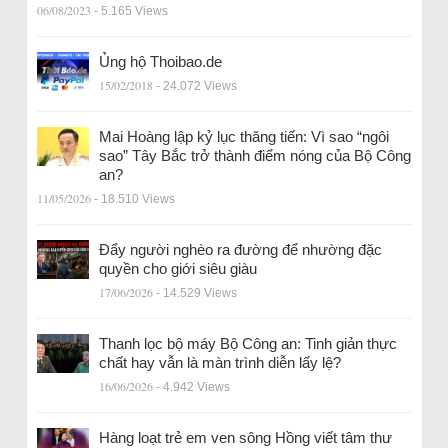
06/08/2023
- 5.165 Views
Ủng hộ Thoibao.de
15/02/2018
- 24.072 Views
Mai Hoàng lập kỷ lục thăng tiến: Vì sao “ngôi
sao” Tây Bắc trở thành điểm nóng của Bộ Công
an?
11/05/2026
- 18.510 Views
Đẩy người nghèo ra đường để nhường đặc
quyền cho giới siêu giàu
17/06/2026
- 14.529 Views
Thanh lọc bộ máy Bộ Công an: Tinh giản thực
chất hay vẫn là màn trình diễn lấy lệ?
16/06/2026
- 4.942 Views
Hàng loạt trẻ em ven sông Hồng viết tâm thư