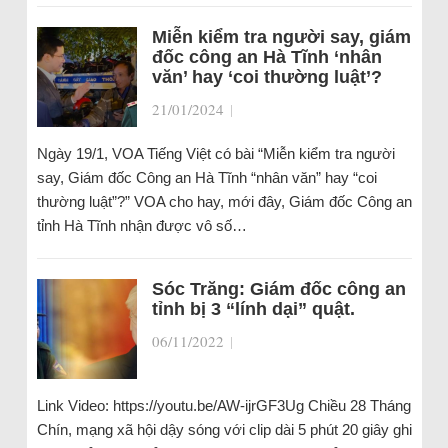
Miễn kiểm tra người say, giám
đốc công an Hà Tĩnh ‘nhân
văn’ hay ‘coi thường luật’?
21/01/2024
|
Ngày 19/1, VOA Tiếng Việt có bài “Miễn kiểm tra người
say, Giám đốc Công an Hà Tĩnh “nhân văn” hay “coi
thường luật”?” VOA cho hay, mới đây, Giám đốc Công an
tỉnh Hà Tĩnh nhận được vô số…
Sóc Trăng: Giám đốc công an
tỉnh bị 3 “lính dại” quật.
06/11/2022
|
Link Video: https://youtu.be/AW-ijrGF3Ug Chiều 28 Tháng
Chín, mạng xã hội dậy sóng với clip dài 5 phút 20 giây ghi