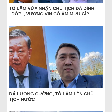
TÔ LÂM VỪA NHẬN CHỦ TỊCH ĐÃ DÍNH
„DỚP“, VƯỢNG VIN CÓ ÂM MƯU GÌ?
ĐÁ LƯƠNG CƯỜNG, TÔ LÂM LÊN CHỦ
TỊCH NƯỚC