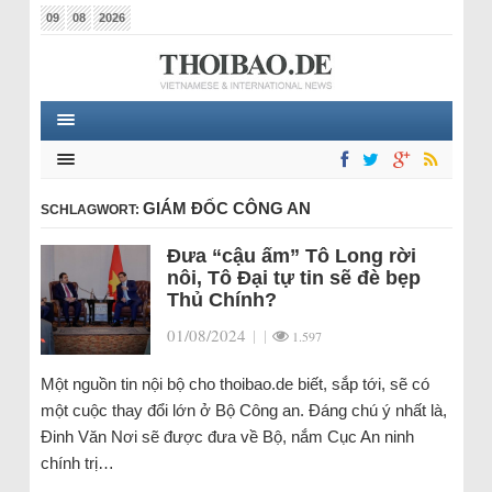
09
08
2026
GIÁM ĐỐC CÔNG AN
SCHLAGWORT:
Đưa “cậu ấm” Tô Long rời
nôi, Tô Đại tự tin sẽ đè bẹp
Thủ Chính?
01/08/2024
|
|
1.597
Một nguồn tin nội bộ cho thoibao.de biết, sắp tới, sẽ có
một cuộc thay đổi lớn ở Bộ Công an. Đáng chú ý nhất là,
Đinh Văn Nơi sẽ được đưa về Bộ, nắm Cục An ninh
chính trị…