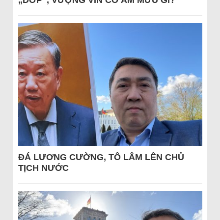
„DỚP“, VƯỢNG VIN CÓ ÂM MƯU GÌ?
ĐÁ LƯƠNG CƯỜNG, TÔ LÂM LÊN CHỦ
TỊCH NƯỚC