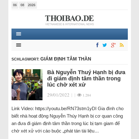
06
08
2026
GIÁM ĐỊNH TÂM THẦN
SCHLAGWORT:
Bà Nguyễn Thuý Hạnh bị đưa
đi giám định tâm thần trong
lúc chờ xét xử
29/01/2022
|
|
1.284
Link Video: https://youtu.be/RN73stm1yDI Gia đình cho
biết nhà hoạt động Nguyễn Thúy Hạnh bị cơ quan công
an đưa đi giám định tâm thần trong lúc bị tạm giam để
chờ xét xử với cáo buộc „phát tán tài liệu…