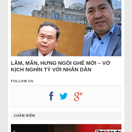
LÂM, MẪN, HƯNG NGỒI GHẾ MỚI – VỞ
KỊCH NGHÌN TỶ VỚI NHÂN DÂN
FOLLOW US
CHÂM BIẾM