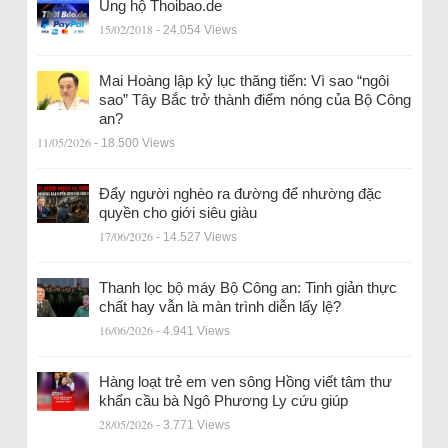
Ủng hộ Thoibao.de
15/02/2018
- 24.054 Views
Mai Hoàng lập kỷ lục thăng tiến: Vì sao “ngôi
sao” Tây Bắc trở thành điểm nóng của Bộ Công
an?
11/05/2026
- 18.500 Views
Đẩy người nghèo ra đường để nhường đặc
quyền cho giới siêu giàu
17/06/2026
- 14.527 Views
Thanh lọc bộ máy Bộ Công an: Tinh giản thực
chất hay vẫn là màn trình diễn lấy lệ?
16/06/2026
- 4.941 Views
Hàng loạt trẻ em ven sông Hồng viết tâm thư
khẩn cầu bà Ngô Phương Ly cứu giúp
28/05/2026
- 3.771 Views