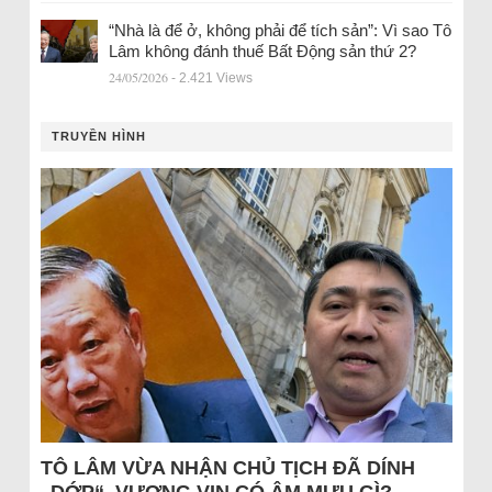
“Nhà là để ở, không phải để tích sản”: Vì sao Tô
Lâm không đánh thuế Bất Động sản thứ 2?
24/05/2026
- 2.421 Views
TRUYỀN HÌNH
TÔ LÂM VỪA NHẬN CHỦ TỊCH ĐÃ DÍNH