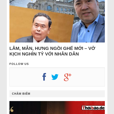
LÂM, MẪN, HƯNG NGỒI GHẾ MỚI – VỞ
KỊCH NGHÌN TỶ VỚI NHÂN DÂN
FOLLOW US
CHÂM BIẾM