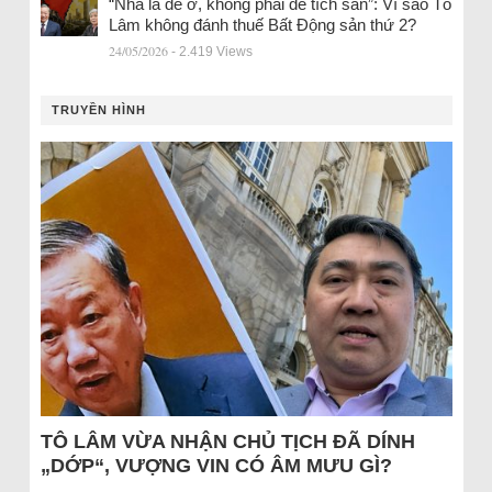
“Nhà là để ở, không phải để tích sản”: Vì sao Tô
Lâm không đánh thuế Bất Động sản thứ 2?
24/05/2026
- 2.419 Views
TRUYỀN HÌNH
TÔ LÂM VỪA NHẬN CHỦ TỊCH ĐÃ DÍNH
„DỚP“, VƯỢNG VIN CÓ ÂM MƯU GÌ?