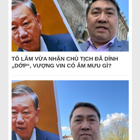
TÔ LÂM VỪA NHẬN CHỦ TỊCH ĐÃ DÍNH
„DỚP“, VƯỢNG VIN CÓ ÂM MƯU GÌ?