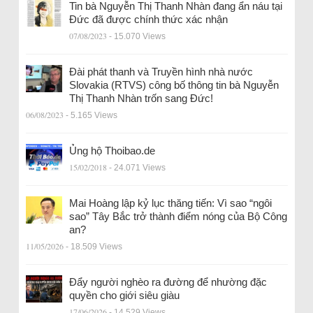
Tin bà Nguyễn Thị Thanh Nhàn đang ẩn náu tại
Đức đã được chính thức xác nhận
07/08/2023
- 15.070 Views
Đài phát thanh và Truyền hình nhà nước
Slovakia (RTVS) công bố thông tin bà Nguyễn
Thị Thanh Nhàn trốn sang Đức!
06/08/2023
- 5.165 Views
Ủng hộ Thoibao.de
15/02/2018
- 24.071 Views
Mai Hoàng lập kỷ lục thăng tiến: Vì sao “ngôi
sao” Tây Bắc trở thành điểm nóng của Bộ Công
an?
11/05/2026
- 18.509 Views
Đẩy người nghèo ra đường để nhường đặc
quyền cho giới siêu giàu
17/06/2026
- 14.529 Views