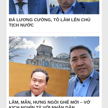
ĐÁ LƯƠNG CƯỜNG, TÔ LÂM LÊN CHỦ
TỊCH NƯỚC
LÂM, MẪN, HƯNG NGỒI GHẾ MỚI – VỞ
KỊCH NGHÌN TỶ VỚI NHÂN DÂN