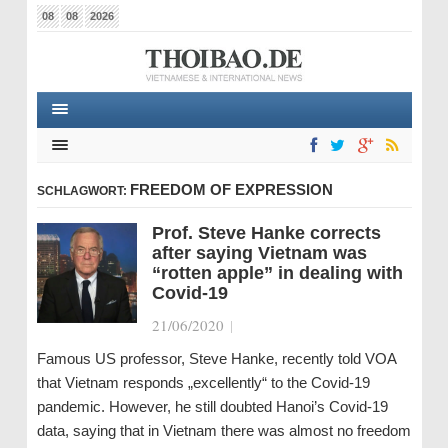
08
08
2026
FREEDOM OF EXPRESSION
SCHLAGWORT:
Prof. Steve Hanke corrects
after saying Vietnam was
“rotten apple” in dealing with
Covid-19
21/06/2020
|
Famous US professor, Steve Hanke, recently told VOA
that Vietnam responds „excellently“ to the Covid-19
pandemic. However, he still doubted Hanoi’s Covid-19
data, saying that in Vietnam there was almost no freedom