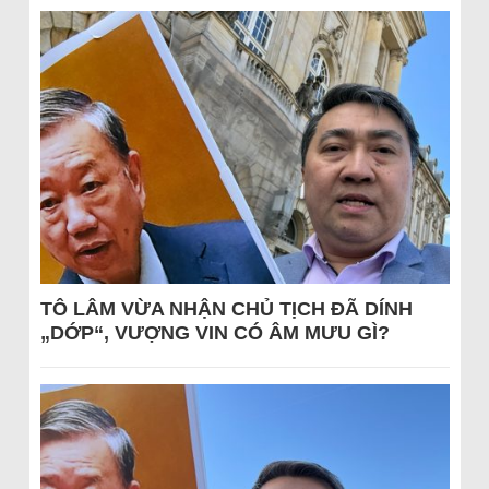
TÔ LÂM VỪA NHẬN CHỦ TỊCH ĐÃ DÍNH
„DỚP“, VƯỢNG VIN CÓ ÂM MƯU GÌ?