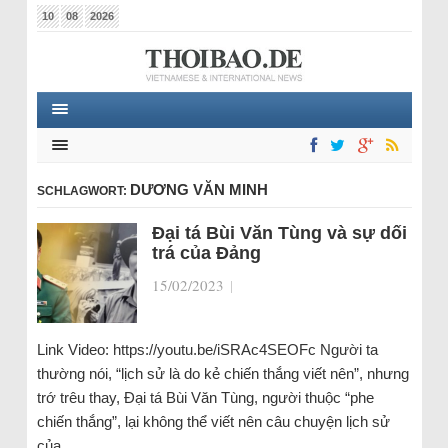
10
08
2026
DƯƠNG VĂN MINH
SCHLAGWORT:
Đại tá Bùi Văn Tùng và sự dối
trá của Đảng
15/02/2023
|
Link Video: https://youtu.be/iSRAc4SEOFc Người ta
thường nói, “lịch sử là do kẻ chiến thắng viết nên”, nhưng
trớ trêu thay, Đại tá Bùi Văn Tùng, người thuộc “phe
chiến thắng”, lại không thể viết nên câu chuyện lịch sử
của…