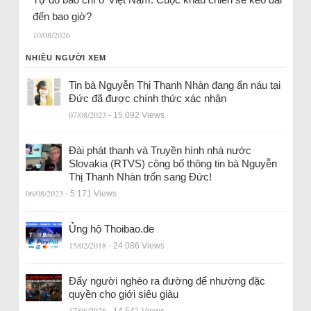
đến bao giờ?
10/08/2026
NHIỀU NGƯỜI XEM
Tin bà Nguyễn Thị Thanh Nhàn đang ẩn náu tại
Đức đã được chính thức xác nhận
07/08/2023
- 15.092 Views
Đài phát thanh và Truyền hình nhà nước
Slovakia (RTVS) công bố thông tin bà Nguyễn
Thị Thanh Nhàn trốn sang Đức!
06/08/2023
- 5.171 Views
Ủng hộ Thoibao.de
15/02/2018
- 24.086 Views
Đẩy người nghèo ra đường để nhường đặc
quyền cho giới siêu giàu
17/06/2026