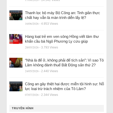
- 14.541 Views
Thanh lọc bộ máy Bộ Công an: Tinh giản thực
chất hay vẫn là màn trình diễn lấy lệ?
16/06/2026
- 4.953 Views
Hàng loạt trẻ em ven sông Hồng viết tâm thư
khẩn cầu bà Ngô Phương Ly cứu giúp
28/05/2026
- 3.793 Views
“Nhà là để ở, không phải để tích sản”: Vì sao Tô
Lâm không đánh thuế Bất Động sản thứ 2?
24/05/2026
- 2.440 Views
Công an gây thiệt hại được miễn tội hình sự: Nỗ
lực loại trừ trách nhiệm của Tô Lâm?
07/07/2026
- 2.344 Views
TRUYỀN HÌNH