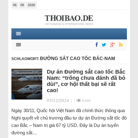
06
08
2026
ĐƯỜNG SẮT CAO TỐC BẮC-NAM
SCHLAGWORT:
Dự án Đường sắt cao tốc Bắc
Nam: “trống chưa đánh đã bỏ
dùi”, cơ hội thất bại sẽ rất
cao!
03/12/2024
|
|
4.910
Ngày 30/11, Quốc hội Việt Nam đã chính thức thông qua
Nghị quyết về chủ trương đầu tư dự án Đường sắt tốc độ
cao Bắc – Nam trị giá 67 tỷ USD. Đây là Dự án tuyến
đường sắt…