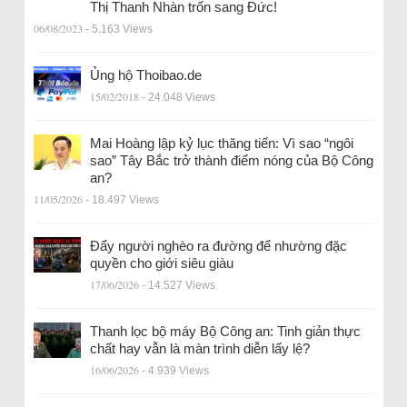
Thị Thanh Nhàn trốn sang Đức!
06/08/2023
- 5.163 Views
Ủng hộ Thoibao.de
15/02/2018
- 24.048 Views
Mai Hoàng lập kỷ lục thăng tiến: Vì sao “ngôi
sao” Tây Bắc trở thành điểm nóng của Bộ Công
an?
11/05/2026
- 18.497 Views
Đẩy người nghèo ra đường để nhường đặc
quyền cho giới siêu giàu
17/06/2026
- 14.527 Views
Thanh lọc bộ máy Bộ Công an: Tinh giản thực
chất hay vẫn là màn trình diễn lấy lệ?
16/06/2026
- 4.939 Views