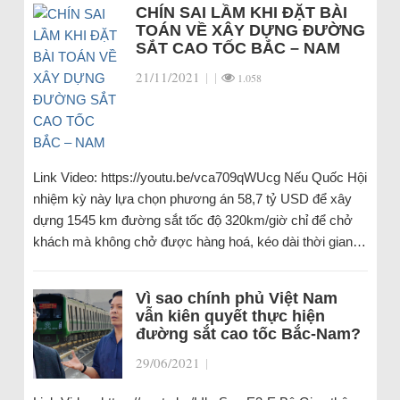
CHÍN SAI LẦM KHI ĐẶT BÀI
TOÁN VỀ XÂY DỰNG ĐƯỜNG
SẮT CAO TỐC BẮC – NAM
21/11/2021
|
|
1.058
Link Video: https://youtu.be/vca709qWUcg Nếu Quốc Hội
nhiệm kỳ này lựa chọn phương án 58,7 tỷ USD để xây
dựng 1545 km đường sắt tốc độ 320km/giờ chỉ để chở
khách mà không chở được hàng hoá, kéo dài thời gian…
Vì sao chính phủ Việt Nam
vẫn kiên quyết thực hiện
đường sắt cao tốc Bắc-Nam?
29/06/2021
|