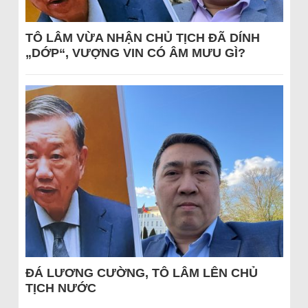
TÔ LÂM VỪA NHẬN CHỦ TỊCH ĐÃ DÍNH
„DỚP“, VƯỢNG VIN CÓ ÂM MƯU GÌ?
ĐÁ LƯƠNG CƯỜNG, TÔ LÂM LÊN CHỦ
TỊCH NƯỚC