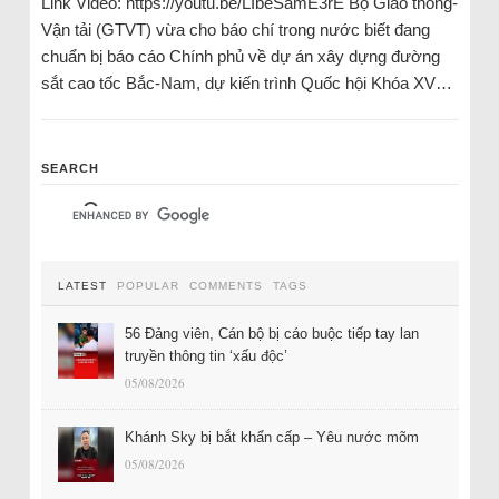
Link Video: https://youtu.be/LIbeSamE3rE Bộ Giao thông-
Vận tải (GTVT) vừa cho báo chí trong nước biết đang
chuẩn bị báo cáo Chính phủ về dự án xây dựng đường
sắt cao tốc Bắc-Nam, dự kiến trình Quốc hội Khóa XV…
SEARCH
LATEST
POPULAR
COMMENTS
TAGS
56 Đảng viên, Cán bộ bị cáo buộc tiếp tay lan
truyền thông tin ‘xấu độc’
05/08/2026
Khánh Sky bị bắt khẩn cấp – Yêu nước mõm
05/08/2026