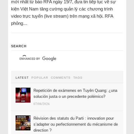
mới nhất từ báo RFA ngày 19/7, đưa tin tiếp tục về sự
kiện Việt Nam tăng cường quản lý các chương trình
video trực tuyến (live stream) trên mạng xã hội. RFA
phỏng…
SEARCH
LATEST
POPULAR
COMMENTS
TAGS
Repetición de exámenes en Tuyên Quang: ¿una
solución justa o un precedente polémico?
07/08/2026
Révision des statuts du Parti : innovation pour
s’adapter ou perfectionnement du mécanisme de
direction ?