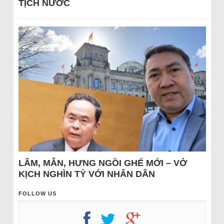
TỊCH NƯỚC
LÂM, MẪN, HƯNG NGỒI GHẾ MỚI – VỞ
KỊCH NGHÌN TỶ VỚI NHÂN DÂN
FOLLOW US