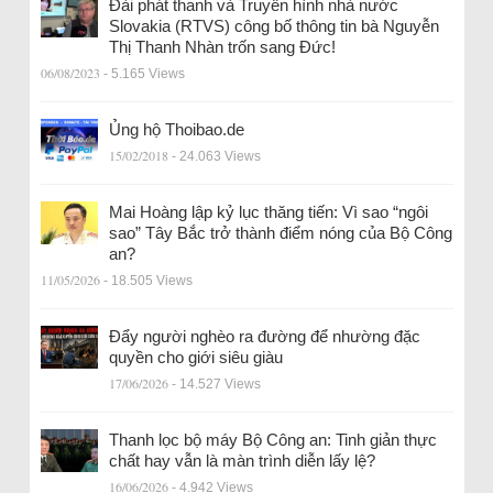
Đài phát thanh và Truyền hình nhà nước
Slovakia (RTVS) công bố thông tin bà Nguyễn
Thị Thanh Nhàn trốn sang Đức!
06/08/2023
- 5.165 Views
Ủng hộ Thoibao.de
15/02/2018
- 24.063 Views
Mai Hoàng lập kỷ lục thăng tiến: Vì sao “ngôi
sao” Tây Bắc trở thành điểm nóng của Bộ Công
an?
11/05/2026
- 18.505 Views
Đẩy người nghèo ra đường để nhường đặc
quyền cho giới siêu giàu
17/06/2026
- 14.527 Views
Thanh lọc bộ máy Bộ Công an: Tinh giản thực
chất hay vẫn là màn trình diễn lấy lệ?
16/06/2026
- 4.942 Views