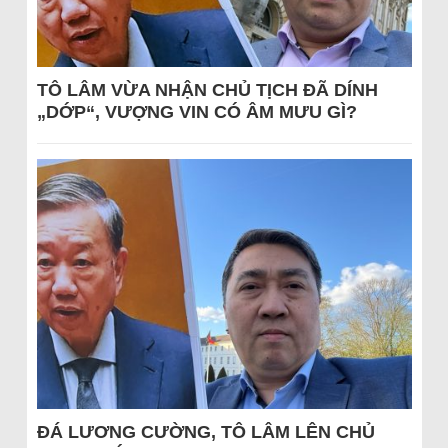
TÔ LÂM VỪA NHẬN CHỦ TỊCH ĐÃ DÍNH
„DỚP“, VƯỢNG VIN CÓ ÂM MƯU GÌ?
ĐÁ LƯƠNG CƯỜNG, TÔ LÂM LÊN CHỦ