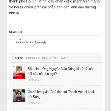
thành phố Hồ Chí Minh, gây chấn động mạnh trên mạng
xã hội từ chiều 27/7 khi phản ánh đến lãnh đạo đương
nhiệm…
SEARCH
LATEST
POPULAR
COMMENTS
TAGS
Bắc ninh: Ông Nguyễn Văn Dũng bị xử lý, câu
hỏi nào còn bỏ ngỏ?
08/08/2026
Cá độ bóng đá: Chủ tịch xã Thanh Hóa bị khai
trừ Đảng
08/08/2026