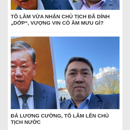
TÔ LÂM VỪA NHẬN CHỦ TỊCH ĐÃ DÍNH
„DỚP“, VƯỢNG VIN CÓ ÂM MƯU GÌ?
ĐÁ LƯƠNG CƯỜNG, TÔ LÂM LÊN CHỦ
TỊCH NƯỚC