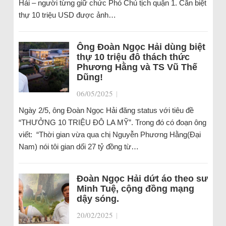
Hải – người từng giữ chức Phó Chủ tịch quận 1. Căn biệt
thự 10 triệu USD được ảnh…
Ông Đoàn Ngọc Hải dùng biệt
thự 10 triệu đô thách thức
Phương Hằng và TS Vũ Thế
Dũng!
06/05/2025
|
Ngày 2/5, ông Đoàn Ngọc Hải đăng status với tiêu đề
“THƯỞNG 10 TRIỆU ĐÔ LA MỸ”. Trong đó có đoạn ông
viết: “Thời gian vừa qua chị Nguyễn Phương Hằng(Đại
Nam) nói tôi gian dối 27 tỷ đồng từ…
Đoàn Ngọc Hải dứt áo theo sư
Minh Tuệ, cộng đồng mạng
dậy sóng.
20/02/2025
|