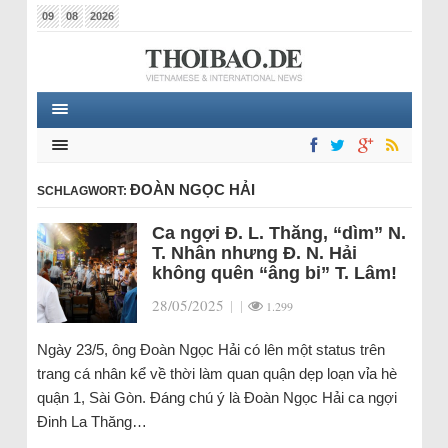
09
08
2026
ĐOÀN NGỌC HẢI
SCHLAGWORT:
Ca ngợi Đ. L. Thăng, “dìm” N.
T. Nhân nhưng Đ. N. Hải
không quên “âng bi” T. Lâm!
28/05/2025
|
|
1.299
Ngày 23/5, ông Đoàn Ngọc Hải có lên một status trên
trang cá nhân kể về thời làm quan quận dẹp loạn vỉa hè
quận 1, Sài Gòn. Đáng chú ý là Đoàn Ngọc Hải ca ngợi
Đinh La Thăng…