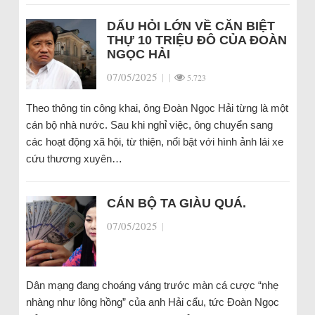
DẤU HỎI LỚN VỀ CĂN BIỆT
THỰ 10 TRIỆU ĐÔ CỦA ĐOÀN
NGỌC HẢI
07/05/2025
|
|
5.723
Theo thông tin công khai, ông Đoàn Ngọc Hải từng là một
cán bộ nhà nước. Sau khi nghỉ việc, ông chuyển sang
các hoạt động xã hội, từ thiện, nổi bật với hình ảnh lái xe
cứu thương xuyên…
CÁN BỘ TA GIÀU QUÁ.
07/05/2025
|
Dân mạng đang choáng váng trước màn cá cược “nhẹ
nhàng như lông hồng” của anh Hải cẩu, tức Đoàn Ngọc