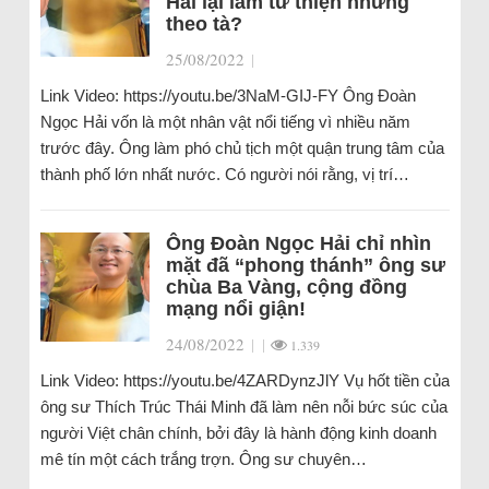
Hải lại làm từ thiện nhưng
theo tà?
25/08/2022
|
Link Video: https://youtu.be/3NaM-GIJ-FY Ông Đoàn
Ngọc Hải vốn là một nhân vật nổi tiếng vì nhiều năm
trước đây. Ông làm phó chủ tịch một quận trung tâm của
thành phố lớn nhất nước. Có người nói rằng, vị trí…
Ông Đoàn Ngọc Hải chỉ nhìn
mặt đã “phong thánh” ông sư
chùa Ba Vàng, cộng đồng
mạng nổi giận!
24/08/2022
|
|
1.339
Link Video: https://youtu.be/4ZARDynzJlY Vụ hốt tiền của
ông sư Thích Trúc Thái Minh đã làm nên nỗi bức súc của
người Việt chân chính, bởi đây là hành động kinh doanh
mê tín một cách trắng trợn. Ông sư chuyên…