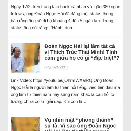
Ngày 17/2, trên trang facebook cá nhân với gần 380 ngàn
follows, ông Đoàn Ngọc Hải đã đăng một status thông
báo rằng ông sẽ đi bộ khoảng 4 đến 5 ngàn km. Trong
status ông nói rằng: “Hành trình…
Đoàn Ngọc Hải lại làm tất cả
vì Thích Trúc Thái Minh! Tình
cảm giữa họ có gì “đặc biệt”?
07/09/2022
|
Link Video: https://youtu.be/jOhrmWXalRQ Ông Đoàn
Ngọc Hải là người làm từ thiện nổi tiếng, việc tiền đâu mà
ông làm từ thiện năm này sang năm khác là câu hỏi to
tướng chưa có lời giải đáp. Khi còn là…
Vụ nhìn mặt “phong thánh”
sư tà. Vì sao ông Đoàn Ngọc