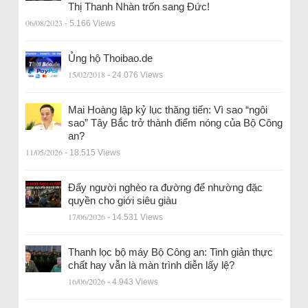
Thị Thanh Nhàn trốn sang Đức!
06/08/2023
- 5.166 Views
Ủng hộ Thoibao.de
15/02/2018
- 24.076 Views
Mai Hoàng lập kỷ lục thăng tiến: Vì sao “ngôi
sao” Tây Bắc trở thành điểm nóng của Bộ Công
an?
11/05/2026
- 18.515 Views
Đẩy người nghèo ra đường để nhường đặc
quyền cho giới siêu giàu
17/06/2026
- 14.531 Views
Thanh lọc bộ máy Bộ Công an: Tinh giản thực
chất hay vẫn là màn trình diễn lấy lệ?
16/06/2026
- 4.943 Views