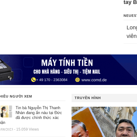
tay 
NEUES
Lon
viên
HIỀU NGƯỜI XEM
TRUYỀN HÌNH
Tin bà Nguyễn Thị Thanh
Nhàn đang ẩn náu tại Đức
đã được chính thức xác
hận
/08/2023
- 15.059 Views