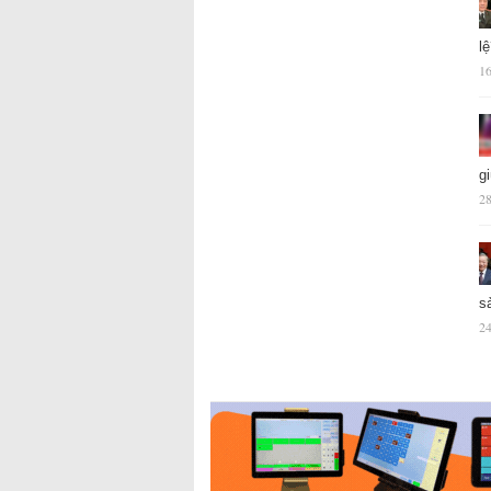
l
16
g
28
s
24