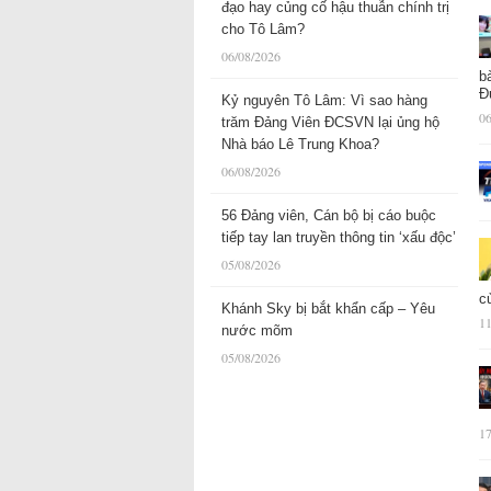
đạo hay củng cố hậu thuẫn chính trị
cho Tô Lâm?
06/08/2026
b
Đ
Kỷ nguyên Tô Lâm: Vì sao hàng
06
trăm Đảng Viên ĐCSVN lại ủng hộ
Nhà báo Lê Trung Khoa?
06/08/2026
56 Đảng viên, Cán bộ bị cáo buộc
tiếp tay lan truyền thông tin ‘xấu độc’
05/08/2026
c
Khánh Sky bị bắt khẩn cấp – Yêu
11
nước mõm
05/08/2026
17