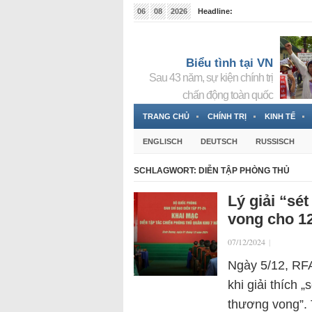
06
08
2026
Headline:
Tin bà Nguyễn Thị Thanh Nhàn đang ẩn náu tại Đức
Biểu tình tại VN
Sau 43 năm, sự kiện chính trị
chấn động toàn quốc
TRANG CHỦ
CHÍNH TRỊ
KINH TẾ
ENGLISCH
DEUTSCH
RUSSISCH
SCHLAGWORT:
DIỄN TẬP PHÒNG THỦ
Lý giải “sé
vong cho 12
07/12/2024
|
Ngày 5/12, RFA
khi giải thích 
thương vong”. 