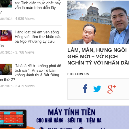
an: Tinh giản thực chất hay
vẫn là màn trình diễn lấy
ệ?
/06/2026
- 4.939 Views
Hàng loạt trẻ em ven sông
Hồng viết tâm thư khẩn cầu
bà Ngô Phương Ly cứu
iúp
LÂM, MẪN, HƯNG NGỒI
/05/2026
- 3.768 Views
GHẾ MỚI – VỞ KỊCH
NGHÌN TỶ VỚI NHÂN DÂ
“Nhà là để ở, không phải để
tích sản”: Vì sao Tô Lâm
FOLLOW US
không đánh thuế Bất Động
ản thứ 2?
/05/2026
- 2.419 Views