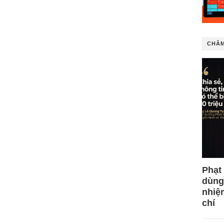
CHÂM
Phạt
dùng
nhiệ
chí