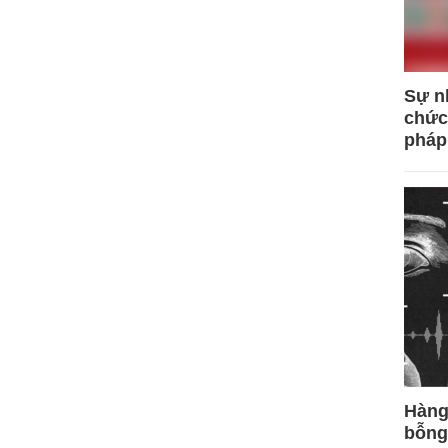
Sự n
chức
pháp
Hàng
bỗng