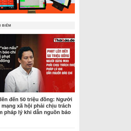
 BIẾM
 lên đến 50 triệu đồng: Người
 mạng xã hội phải chịu trách
m pháp lý khi dẫn nguồn báo