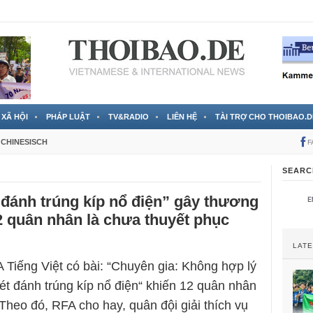
 đã được chính thức xác nhận
3 Jahren ago
XÃ HỘI
PHÁP LUẬT
TV&RADIO
LIÊN HỆ
TÀI TRỢ CHO THOIBAO.D
CHINESISCH
F
SEARC
t đánh trúng kíp nổ điện” gây thương
 quân nhân là chưa thuyết phục
LAT
 Tiếng Việt có bài: “Chuyên gia: Không hợp lý
„sét đánh trúng kíp nổ điện“ khiến 12 quân nhân
Theo đó, RFA cho hay, quân đội giải thích vụ