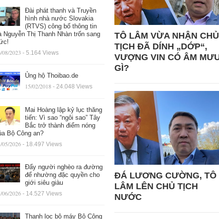
Đài phát thanh và Truyền
hình nhà nước Slovakia
(RTVS) công bố thông tin
à Nguyễn Thị Thanh Nhàn trốn sang
TÔ LÂM VỪA NHẬN CHỦ
ức!
TỊCH ĐÃ DÍNH „DỚP“,
/08/2023
- 5.164 Views
VƯỢNG VIN CÓ ÂM MƯ
GÌ?
Ủng hộ Thoibao.de
15/02/2018
- 24.048 Views
Mai Hoàng lập kỷ lục thăng
tiến: Vì sao “ngôi sao” Tây
Bắc trở thành điểm nóng
ủa Bộ Công an?
/05/2026
- 18.497 Views
Đẩy người nghèo ra đường
ĐÁ LƯƠNG CƯỜNG, TÔ
để nhường đặc quyền cho
giới siêu giàu
LÂM LÊN CHỦ TỊCH
/06/2026
- 14.527 Views
NƯỚC
Thanh lọc bộ máy Bộ Công