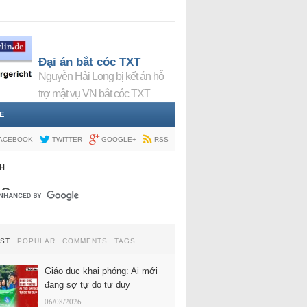
Đại án bắt cóc TXT
Nguyễn Hải Long bị kết án hỗ
trợ mật vụ VN bắt cóc TXT
E
ACEBOOK
TWITTER
GOOGLE+
RSS
H
EST
POPULAR
COMMENTS
TAGS
Giáo dục khai phóng: Ai mới
đang sợ tự do tư duy
06/08/2026