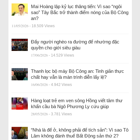
Mai Hoàng lập kỷ lục thăng tiến: Vì sao “ngôi
sao” Tây Bắc trở thành điểm nóng của Bộ Công
an?
11/05/2026
- 18.509 Views
Đẩy người nghèo ra đường để nhường đặc
quyền cho giới siêu giàu
17/06/2026
- 14.529 Views
Thanh lọc bộ máy Bộ Công an: Tinh giản thực
chất hay vẫn là màn trình diễn lấy lệ?
16/06/2026
- 4.942 Views
Hàng loạt trẻ em ven sông Hồng viết tâm thư
khẩn cầu bà Ngô Phương Ly cứu giúp
28/05/2026
- 3.781 Views
“Nhà là để ở, không phải để tích sản”: Vì sao Tô
Lâm không đánh thuế Bất Động sản thứ 2?