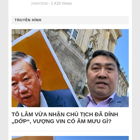
24/05/2026
- 2.428 Views
TRUYỀN HÌNH
TÔ LÂM VỪA NHẬN CHỦ TỊCH ĐÃ DÍNH
„DỚP“, VƯỢNG VIN CÓ ÂM MƯU GÌ?