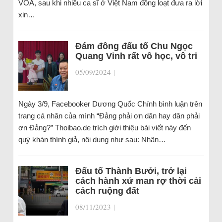
VOA, sau khi nhiều ca sĩ ở Việt Nam đồng loạt đưa ra lời
xin…
Đám đông đấu tố Chu Ngọc
Quang Vinh rất vô học, vô tri
05/09/2024
|
Ngày 3/9, Facebooker Dương Quốc Chính bình luận trên
trang cá nhân của mình “Đảng phải ơn dân hay dân phải
ơn Đảng?” Thoibao.de trích giới thiệu bài viết này đến
quý khán thính giả, nội dung như sau: Nhân…
Đấu tố Thành Bưởi, trở lại
cách hành xử man rợ thời cải
cách ruộng đất
08/11/2023
|