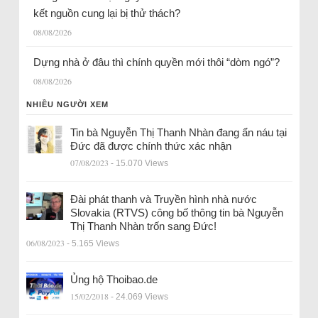
kết nguồn cung lại bị thử thách?
08/08/2026
Dựng nhà ở đâu thì chính quyền mới thôi “dòm ngó”?
08/08/2026
NHIỀU NGƯỜI XEM
Tin bà Nguyễn Thị Thanh Nhàn đang ẩn náu tại
Đức đã được chính thức xác nhận
07/08/2023
- 15.070 Views
Đài phát thanh và Truyền hình nhà nước
Slovakia (RTVS) công bố thông tin bà Nguyễn
Thị Thanh Nhàn trốn sang Đức!
06/08/2023
- 5.165 Views
Ủng hộ Thoibao.de
15/02/2018
- 24.069 Views