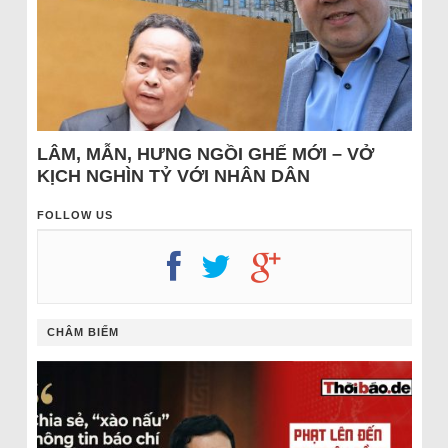
LÂM, MẪN, HƯNG NGỒI GHẾ MỚI – VỞ
KỊCH NGHÌN TỶ VỚI NHÂN DÂN
FOLLOW US
CHÂM BIẾM