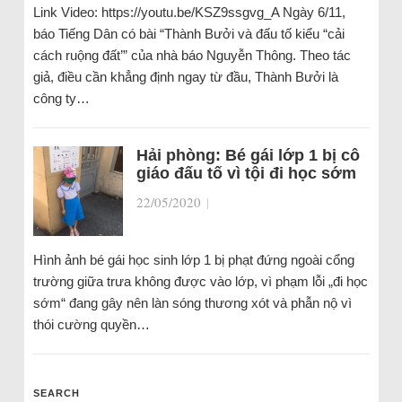
Link Video: https://youtu.be/KSZ9ssgvg_A Ngày 6/11,
báo Tiếng Dân có bài “Thành Bưởi và đấu tố kiểu “cải
cách ruộng đất’” của nhà báo Nguyễn Thông. Theo tác
giả, điều cần khẳng định ngay từ đầu, Thành Bưởi là
công ty…
Hải phòng: Bé gái lớp 1 bị cô
giáo đấu tố vì tội đi học sớm
22/05/2020
|
Hình ảnh bé gái học sinh lớp 1 bị phạt đứng ngoài cổng
trường giữa trưa không được vào lớp, vì phạm lỗi „đi học
sớm“ đang gây nên làn sóng thương xót và phẫn nộ vì
thói cường quyền…
SEARCH