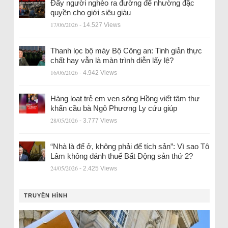
Đẩy người nghèo ra đường để nhường đặc
quyền cho giới siêu giàu
17/06/2026
- 14.527 Views
Thanh lọc bộ máy Bộ Công an: Tinh giản thực
chất hay vẫn là màn trình diễn lấy lệ?
16/06/2026
- 4.942 Views
Hàng loạt trẻ em ven sông Hồng viết tâm thư
khẩn cầu bà Ngô Phương Ly cứu giúp
28/05/2026
- 3.777 Views
“Nhà là để ở, không phải để tích sản”: Vì sao Tô
Lâm không đánh thuế Bất Động sản thứ 2?
24/05/2026
- 2.425 Views
TRUYỀN HÌNH