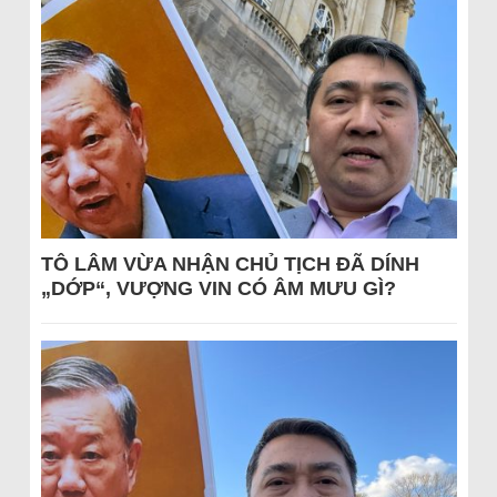
TÔ LÂM VỪA NHẬN CHỦ TỊCH ĐÃ DÍNH
„DỚP“, VƯỢNG VIN CÓ ÂM MƯU GÌ?