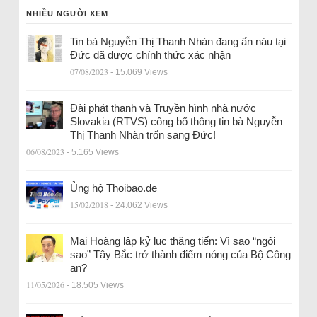
NHIỀU NGƯỜI XEM
Tin bà Nguyễn Thị Thanh Nhàn đang ẩn náu tại
Đức đã được chính thức xác nhận
07/08/2023
- 15.069 Views
Đài phát thanh và Truyền hình nhà nước
Slovakia (RTVS) công bố thông tin bà Nguyễn
Thị Thanh Nhàn trốn sang Đức!
06/08/2023
- 5.165 Views
Ủng hộ Thoibao.de
15/02/2018
- 24.062 Views
Mai Hoàng lập kỷ lục thăng tiến: Vì sao “ngôi
sao” Tây Bắc trở thành điểm nóng của Bộ Công
an?
11/05/2026
- 18.505 Views