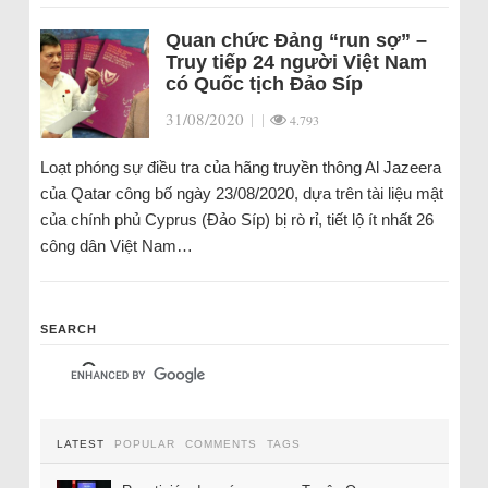
Quan chức Đảng “run sợ” –
Truy tiếp 24 người Việt Nam
có Quốc tịch Đảo Síp
31/08/2020
|
|
4.793
Loạt phóng sự điều tra của hãng truyền thông Al Jazeera
của Qatar công bố ngày 23/08/2020, dựa trên tài liệu mật
của chính phủ Cyprus (Đảo Síp) bị rò rỉ, tiết lộ ít nhất 26
công dân Việt Nam…
SEARCH
LATEST
POPULAR
COMMENTS
TAGS