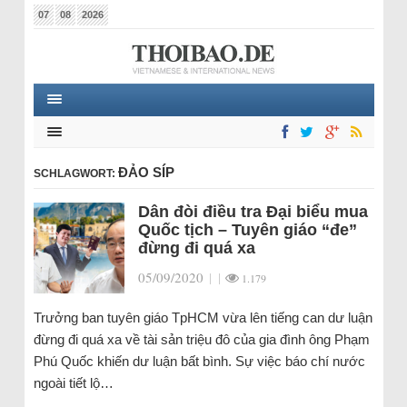
07
08
2026
ĐẢO SÍP
SCHLAGWORT:
Dân đòi điều tra Đại biểu mua
Quốc tịch – Tuyên giáo “đe”
đừng đi quá xa
05/09/2020
|
|
1.179
Trưởng ban tuyên giáo TpHCM vừa lên tiếng can dư luận
đừng đi quá xa về tài sản triệu đô của gia đình ông Phạm
Phú Quốc khiến dư luận bất bình. Sự việc báo chí nước
ngoài tiết lộ…