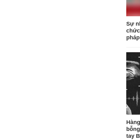
Sự n
chức
pháp
Hàng
bỗng
tay 