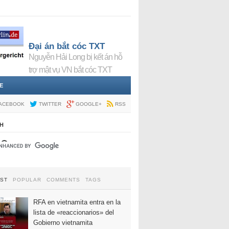
Đại án bắt cóc TXT
Nguyễn Hải Long bị kết án hỗ
trợ mật vụ VN bắt cóc TXT
E
ACEBOOK
TWITTER
GOOGLE+
RSS
H
EST
POPULAR
COMMENTS
TAGS
RFA en vietnamita entra en la
lista de «reaccionarios» del
Gobierno vietnamita