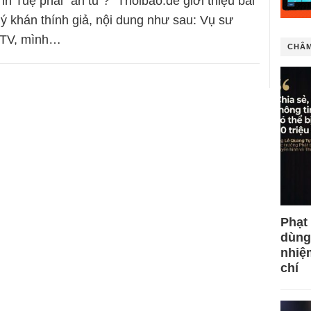
nh Tuệ phải “ẩn tu”?” Thoibao.de giới thiệu bài
uý khán thính giả, nội dung như sau: Vụ sư
VTV, mình…
CHÂM
Phạt
dùng
nhiệ
chí