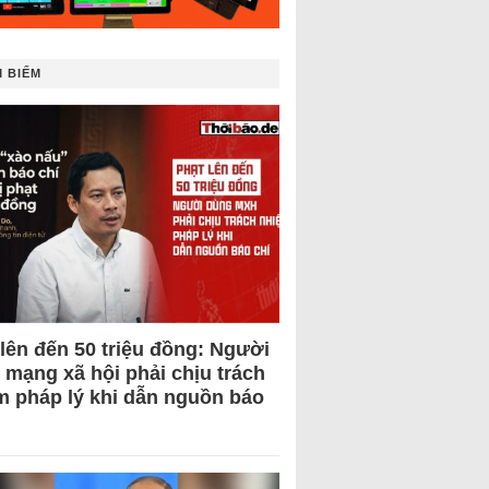
 BIẾM
 lên đến 50 triệu đồng: Người
 mạng xã hội phải chịu trách
m pháp lý khi dẫn nguồn báo