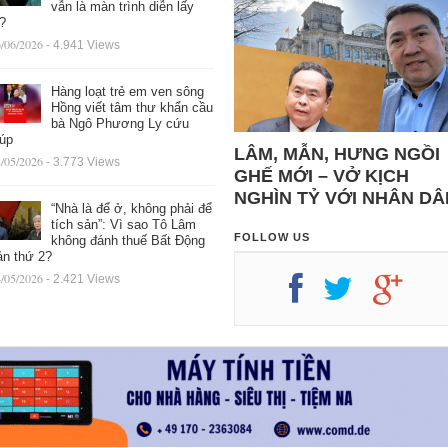
vẫn là màn trình diễn lấy
ệ?
/06/2026
- 4.941 Views
Hàng loạt trẻ em ven sông
Hồng viết tâm thư khẩn cầu
bà Ngô Phương Ly cứu
iúp
LÂM, MẪN, HƯNG NGỒI
/05/2026
- 3.773 Views
GHẾ MỚI – VỞ KỊCH
NGHÌN TỶ VỚI NHÂN DÂ
“Nhà là để ở, không phải để
tích sản”: Vì sao Tô Lâm
FOLLOW US
không đánh thuế Bất Động
ản thứ 2?
/05/2026
- 2.421 Views