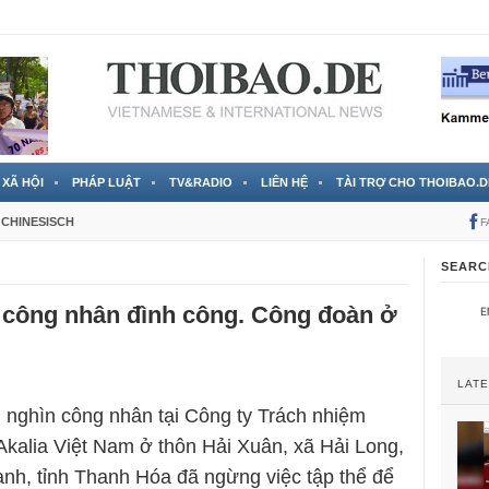
 đã được chính thức xác nhận
3 Jahren ago
XÃ HỘI
PHÁP LUẬT
TV&RADIO
LIÊN HỆ
TÀI TRỢ CHO THOIBAO.D
CHINESISCH
F
SEARC
 công nhân đình công. Công đoàn ở
LAT
 nghìn công nhân tại Công ty Trách nhiệm
kalia Việt Nam ở thôn Hải Xuân, xã Hải Long,
h, tỉnh Thanh Hóa đã ngừng việc tập thể để