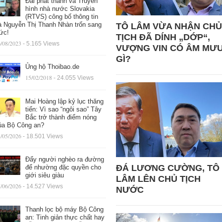
Đài phát thanh và Truyền
hình nhà nước Slovakia
(RTVS) công bố thông tin
à Nguyễn Thị Thanh Nhàn trốn sang
TÔ LÂM VỪA NHẬN CHỦ
ức!
TỊCH ĐÃ DÍNH „DỚP“,
/08/2023
- 5.165 Views
VƯỢNG VIN CÓ ÂM MƯ
GÌ?
Ủng hộ Thoibao.de
15/02/2018
- 24.055 Views
Mai Hoàng lập kỷ lục thăng
tiến: Vì sao “ngôi sao” Tây
Bắc trở thành điểm nóng
ủa Bộ Công an?
/05/2026
- 18.501 Views
Đẩy người nghèo ra đường
ĐÁ LƯƠNG CƯỜNG, TÔ
để nhường đặc quyền cho
giới siêu giàu
LÂM LÊN CHỦ TỊCH
/06/2026
- 14.527 Views
NƯỚC
Thanh lọc bộ máy Bộ Công
an: Tinh giản thực chất hay