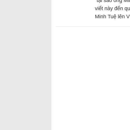
“tại sao ông Mi
viết này đến q
Minh Tuệ lên 