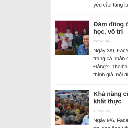
yêu cầu tăng 
Đám đông đ
học, vô tri
05/09/2024
|
Ngày 3/9, Fac
trang cá nhân 
Đảng?” Thoibao.
thính giả, nội
Khả năng c
khất thực
11/06/2024
|
Ngày 9/6, Face