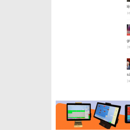
l
16
g
28
s
24