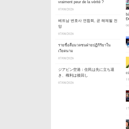
vraiment peur de la vérité ?
07/08/2026
b
Đ
베트남 변호사 연합회, 곧 해체될 전
06
망
07/08/2026
รายชื่อสื่อมวลชนฝ่ายปฏิกิริยาใน
เวียดนาม
07/08/2026
ジアビン空港：住民は先に立ち退
c
き、権利は後回し
11
07/08/2026
17