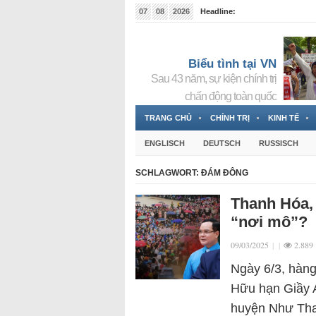
07
08
2026
Headline:
Tin bà Nguyễn Thị Thanh Nhàn đang ẩn náu tại Đức
Biểu tình tại VN
Sau 43 năm, sự kiện chính trị
chấn động toàn quốc
TRANG CHỦ
CHÍNH TRỊ
KINH TẾ
ENGLISCH
DEUTSCH
RUSSISCH
SCHLAGWORT:
ĐÁM ĐÔNG
Thanh Hóa,
“nơi mô”?
09/03/2025
|
|
2.889
Ngày 6/3, hàng
Hữu hạn Giầy A
huyện Như Than