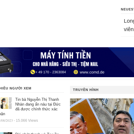
NEUES
Lon
viên
HIỀU NGƯỜI XEM
TRUYỀN HÌNH
Tin bà Nguyễn Thị Thanh
Nhàn đang ẩn náu tại Đức
đã được chính thức xác
hận
/08/2023
- 15.066 Views