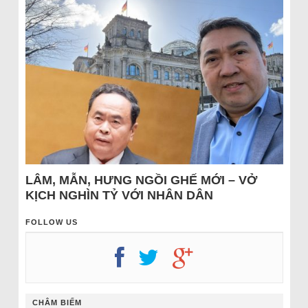
LÂM, MẪN, HƯNG NGỒI GHẾ MỚI – VỞ
KỊCH NGHÌN TỶ VỚI NHÂN DÂN
FOLLOW US
CHÂM BIẾM