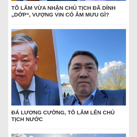
TÔ LÂM VỪA NHẬN CHỦ TỊCH ĐÃ DÍNH
„DỚP“, VƯỢNG VIN CÓ ÂM MƯU GÌ?
ĐÁ LƯƠNG CƯỜNG, TÔ LÂM LÊN CHỦ
TỊCH NƯỚC