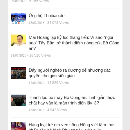
06/08/2023
- 5.165 Views
Ủng hộ Thoibao.de
15/02/2018
- 24.072 Views
Mai Hoàng lập kỷ lục thăng tiến: Vì sao “ngôi
sao” Tây Bắc trở thành điểm nóng của Bộ Công
an?
11/05/2026
- 18.510 Views
Đẩy người nghèo ra đường để nhường đặc
quyền cho giới siêu giàu
17/06/2026
- 14.529 Views
Thanh lọc bộ máy Bộ Công an: Tinh giản thực
chất hay vẫn là màn trình diễn lấy lệ?
16/06/2026
- 4.942 Views
Hàng loạt trẻ em ven sông Hồng viết tâm thư