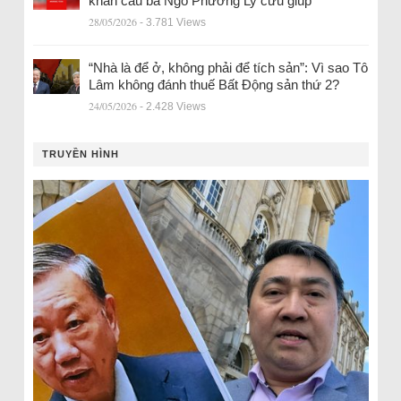
khẩn cầu bà Ngô Phương Ly cứu giúp
28/05/2026
- 3.781 Views
“Nhà là để ở, không phải để tích sản”: Vì sao Tô
Lâm không đánh thuế Bất Động sản thứ 2?
24/05/2026
- 2.428 Views
TRUYỀN HÌNH