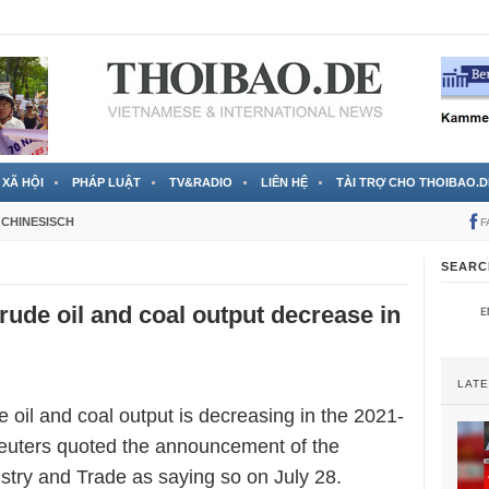
 đã được chính thức xác nhận
3 Jahren ago
XÃ HỘI
PHÁP LUẬT
TV&RADIO
LIÊN HỆ
TÀI TRỢ CHO THOIBAO.D
CHINESISCH
F
SEARC
rude oil and coal output decrease in
LAT
 oil and coal output is decreasing in the 2021-
euters quoted the announcement of the
ustry and Trade as saying so on July 28.