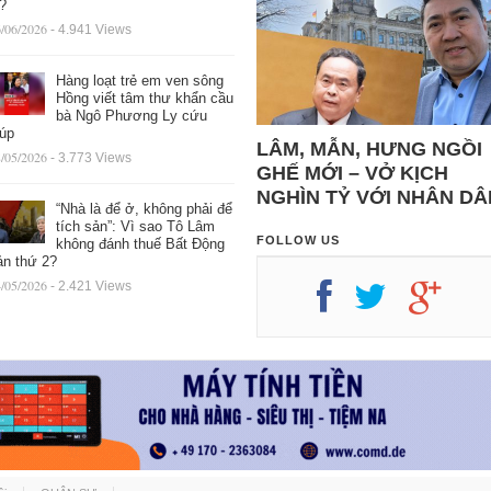
ệ?
/06/2026
- 4.941 Views
Hàng loạt trẻ em ven sông
Hồng viết tâm thư khẩn cầu
bà Ngô Phương Ly cứu
iúp
LÂM, MẪN, HƯNG NGỒI
/05/2026
- 3.773 Views
GHẾ MỚI – VỞ KỊCH
NGHÌN TỶ VỚI NHÂN DÂ
“Nhà là để ở, không phải để
tích sản”: Vì sao Tô Lâm
FOLLOW US
không đánh thuế Bất Động
ản thứ 2?
/05/2026
- 2.421 Views