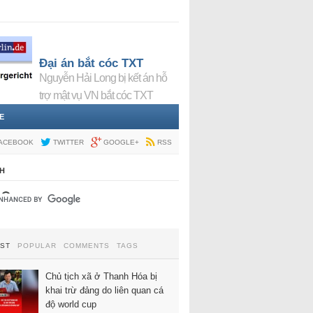
Đại án bắt cóc TXT
Nguyễn Hải Long bị kết án hỗ
trợ mật vụ VN bắt cóc TXT
E
ACEBOOK
TWITTER
GOOGLE+
RSS
H
EST
POPULAR
COMMENTS
TAGS
Chủ tịch xã ở Thanh Hóa bị
khai trừ đảng do liên quan cá
độ world cup