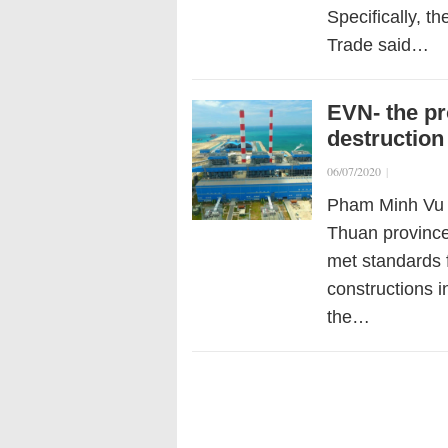
Specifically, t
Trade said…
EVN- the pr
destruction 
06/07/2020
|
Pham Minh Vu R
Thuan province
met standards f
constructions 
the…