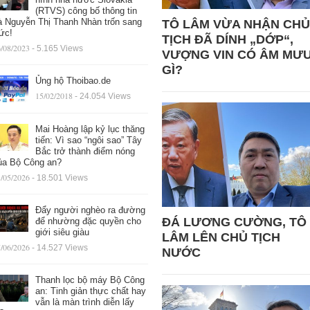
(RTVS) công bố thông tin
à Nguyễn Thị Thanh Nhàn trốn sang
TÔ LÂM VỪA NHẬN CHỦ
ức!
TỊCH ĐÃ DÍNH „DỚP“,
/08/2023
- 5.165 Views
VƯỢNG VIN CÓ ÂM MƯ
GÌ?
Ủng hộ Thoibao.de
15/02/2018
- 24.054 Views
Mai Hoàng lập kỷ lục thăng
tiến: Vì sao “ngôi sao” Tây
Bắc trở thành điểm nóng
ủa Bộ Công an?
/05/2026
- 18.501 Views
Đẩy người nghèo ra đường
ĐÁ LƯƠNG CƯỜNG, TÔ
để nhường đặc quyền cho
giới siêu giàu
LÂM LÊN CHỦ TỊCH
/06/2026
- 14.527 Views
NƯỚC
Thanh lọc bộ máy Bộ Công
an: Tinh giản thực chất hay
vẫn là màn trình diễn lấy