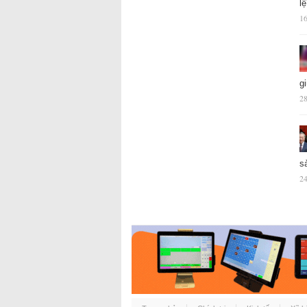
l
16
g
28
s
24