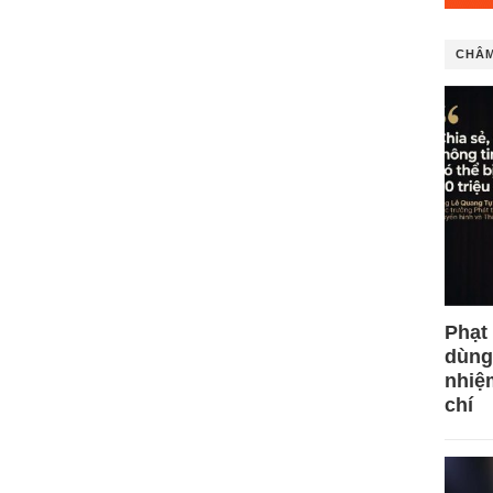
CHÂM
Phạt
dùng
nhiệ
chí