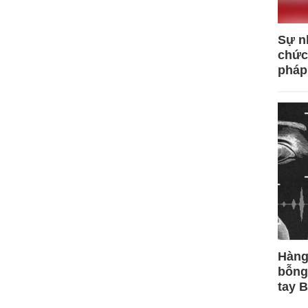
Sự n
chức
pháp
Hàng
bỗng
tay 