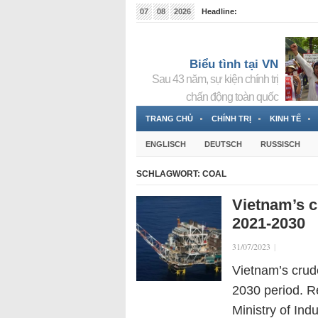
07
08
2026
Headline:
Tin bà Nguyễn Thị Thanh Nhàn đang ẩn náu tại Đức
Biểu tình tại VN
Sau 43 năm, sự kiện chính trị
chấn động toàn quốc
TRANG CHỦ
CHÍNH TRỊ
KINH TẾ
ENGLISCH
DEUTSCH
RUSSISCH
SCHLAGWORT:
COAL
Vietnam’s c
2021-2030
31/07/2023
|
Vietnam’s crude
2030 period. R
Ministry of Ind