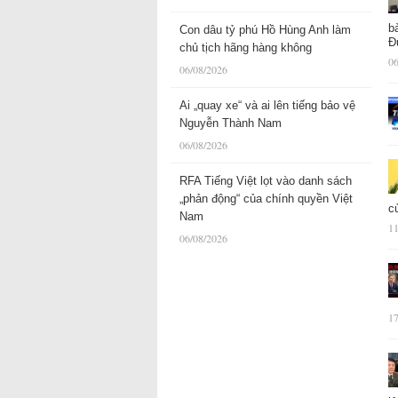
b
Con dâu tỷ phú Hồ Hùng Anh làm
Đ
chủ tịch hãng hàng không
06
06/08/2026
Ai „quay xe“ và ai lên tiếng bảo vệ
Nguyễn Thành Nam
06/08/2026
RFA Tiếng Việt lọt vào danh sách
„phản động“ của chính quyền Việt
c
Nam
11
06/08/2026
17