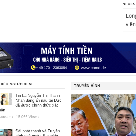
NEUES
Lon
viên
HIỀU NGƯỜI XEM
TRUYỀN HÌNH
Tin bà Nguyễn Thị Thanh
Nhàn đang ẩn náu tại Đức
đã được chính thức xác
hận
/08/2023
- 15.066 Views
Đài phát thanh và Truyền
hình nhà nước Slovakia