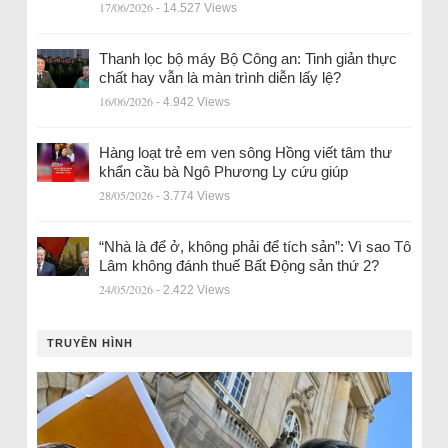
17/06/2026
- 14.527 Views
Thanh lọc bộ máy Bộ Công an: Tinh giản thực
chất hay vẫn là màn trình diễn lấy lệ?
16/06/2026
- 4.942 Views
Hàng loạt trẻ em ven sông Hồng viết tâm thư
khẩn cầu bà Ngô Phương Ly cứu giúp
28/05/2026
- 3.774 Views
“Nhà là để ở, không phải để tích sản”: Vì sao Tô
Lâm không đánh thuế Bất Động sản thứ 2?
24/05/2026
- 2.422 Views
TRUYỀN HÌNH