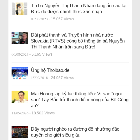
Tin bà Nguyễn Thị Thanh Nhàn đang ẩn náu tại
Đức đã được chính thức xác nhận
07/08/2023
- 15.067 Views
Đài phát thanh và Truyền hình nhà nước
Slovakia (RTVS) công bố thông tin bà Nguyễn
Thị Thanh Nhàn trốn sang Đức!
06/08/2023
- 5.165 Views
Ủng hộ Thoibao.de
15/02/2018
- 24.057 Views
Mai Hoàng lập kỷ lục thăng tiến: Vì sao “ngôi
sao” Tây Bắc trở thành điểm nóng của Bộ Công
an?
11/05/2026
- 18.502 Views
Đẩy người nghèo ra đường để nhường đặc
quyền cho giới siêu giàu