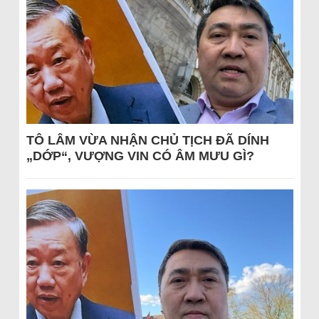
TÔ LÂM VỪA NHẬN CHỦ TỊCH ĐÃ DÍNH
„DỚP“, VƯỢNG VIN CÓ ÂM MƯU GÌ?