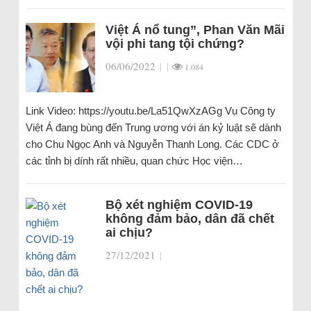
Việt Á nổ tung”, Phan Văn Mãi
vội phi tang tội chứng?
06/06/2022
|
|
1.084
Link Video: https://youtu.be/La51QwXzAGg Vụ Công ty
Việt Á đang bùng đến Trung ương với án kỷ luật sẽ dành
cho Chu Ngọc Anh và Nguyễn Thanh Long. Các CDC ở
các tỉnh bị dính rất nhiều, quan chức Học viện…
Bộ xét nghiệm COVID-19
không đảm bảo, dân đã chết
ai chịu?
27/12/2021
|