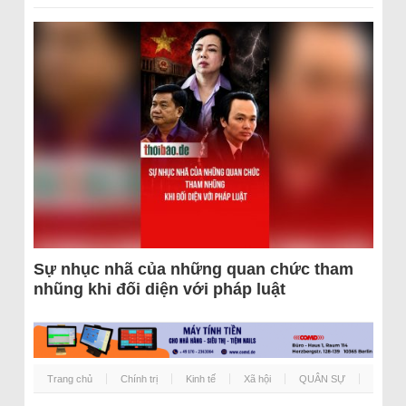
Sự nhục nhã của những quan chức tham
nhũng khi đối diện với pháp luật
Trang chủ
Chính trị
Kinh tế
Xã hội
QUÂN SỰ