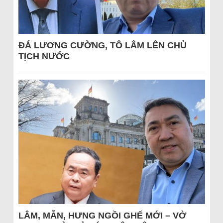
ĐÁ LƯƠNG CƯỜNG, TÔ LÂM LÊN CHỦ
TỊCH NƯỚC
LÂM, MẪN, HƯNG NGỒI GHẾ MỚI – VỞ