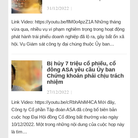
31/12/2022
|
Link Video: https://youtu.be/flM0o4pzZ1A Những tháng
vừa qua, nhiều vụ vi phạm nghiêm trọng trong hoạt động
phát hành trái phiếu doanh nghiệp đã lộ ra, gây bất ổn xã
hội. Vụ Giám sát công ty đại chúng thuộc Ủy ban…
Bị hủy 7 triệu cổ phiếu, cổ
đông ASA yêu cầu Ủy ban
Chứng khoán phải chịu trách
nhiệm
27/12/2022
|
Link Video: https://youtu.be/cRbhAhiM4CA Mới đây,
Công ty Cổ phần Tập đoàn ASA đã công bố biên bản
cuộc họp Đại Hội đồng Cổ đông bất thường vào ngày
10/12/2022. Một trong những nội dung của cuộc họp này
là tìm…