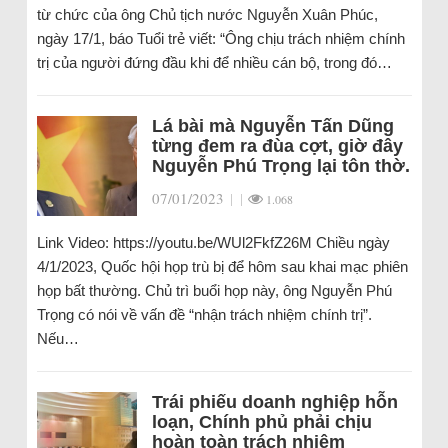
từ chức của ông Chủ tịch nước Nguyễn Xuân Phúc,
ngày 17/1, báo Tuổi trẻ viết: “Ông chịu trách nhiệm chính
trị của người đứng đầu khi để nhiều cán bộ, trong đó…
Lá bài mà Nguyễn Tấn Dũng
từng đem ra đùa cợt, giờ đây
Nguyễn Phú Trọng lại tôn thờ.
07/01/2023
|
|
1.068
Link Video: https://youtu.be/WUl2FkfZ26M Chiều ngày
4/1/2023, Quốc hội họp trù bị để hôm sau khai mạc phiên
họp bất thường. Chủ trì buổi họp này, ông Nguyễn Phú
Trọng có nói về vấn đề “nhận trách nhiệm chính trị”.
Nếu…
Trái phiếu doanh nghiệp hỗn
loạn, Chính phủ phải chịu
hoàn toàn trách nhiệm