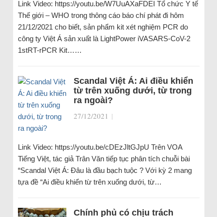
Link Video: https://youtu.be/W7UuAXaFDEI Tổ chức Y tế
Thế giới – WHO trong thông cáo báo chí phát đi hôm
21/12/2021 cho biết, sản phẩm kit xét nghiệm PCR do
công ty Việt Á sản xuất là LightPower iVASARS-CoV-2
1stRT-rPCR Kit……
Scandal Việt Á: Ai điều khiển
từ trên xuống dưới, từ trong
ra ngoài?
27/12/2021
|
Link Video: https://youtu.be/cDEzJltGJpU Trên VOA
Tiếng Việt, tác giả Trân Văn tiếp tục phân tích chuỗi bài
“Scandal Việt Á: Đâu là đầu bạch tuộc ? Với kỳ 2 mang
tựa đề “Ai điều khiển từ trên xuống dưới, từ…
Chính phủ có chịu trách