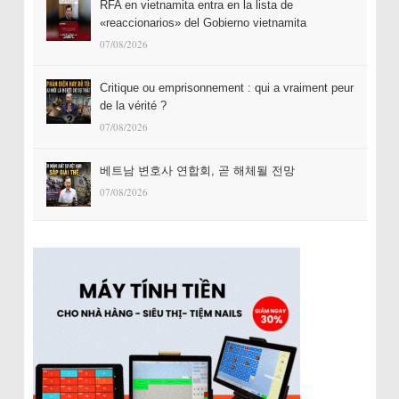
RFA en vietnamita entra en la lista de
«reaccionarios» del Gobierno vietnamita
07/08/2026
Critique ou emprisonnement : qui a vraiment peur
de la vérité ?
07/08/2026
베트남 변호사 연합회, 곧 해체될 전망
07/08/2026