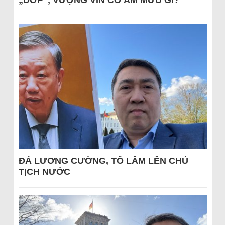
„DỚP“, VƯỢNG VIN CÓ ÂM MƯU GÌ?
ĐÁ LƯƠNG CƯỜNG, TÔ LÂM LÊN CHỦ
TỊCH NƯỚC