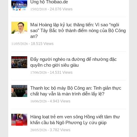
Ủng hộ Thoibao.de
15/02/2018
- 24.076 Views
Mai Hoàng lập kỷ lục thăng tiến: Vì sao “ngôi
sao” Tây Bắc trở thành điểm nóng của Bộ Công
an?
11/05/2026
- 18.515 Views
Đẩy người nghèo ra đường để nhường đặc
quyền cho giới siêu giàu
17/06/2026
- 14.531 Views
Thanh lọc bộ máy Bộ Công an: Tinh giản thực
chất hay vẫn là màn trình diễn lấy lệ?
16/06/2026
- 4.943 Views
Hàng loạt trẻ em ven sông Hồng viết tâm thư
khẩn cầu bà Ngô Phương Ly cứu giúp
28/05/2026
- 3.782 Views