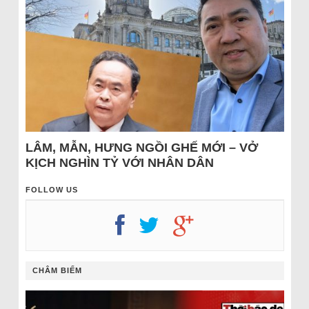
LÂM, MẪN, HƯNG NGỒI GHẾ MỚI – VỞ
KỊCH NGHÌN TỶ VỚI NHÂN DÂN
FOLLOW US
CHÂM BIẾM