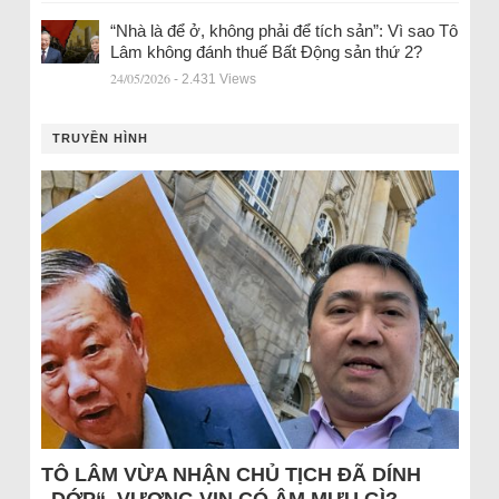
“Nhà là để ở, không phải để tích sản”: Vì sao Tô
Lâm không đánh thuế Bất Động sản thứ 2?
24/05/2026
- 2.431 Views
TRUYỀN HÌNH
TÔ LÂM VỪA NHẬN CHỦ TỊCH ĐÃ DÍNH