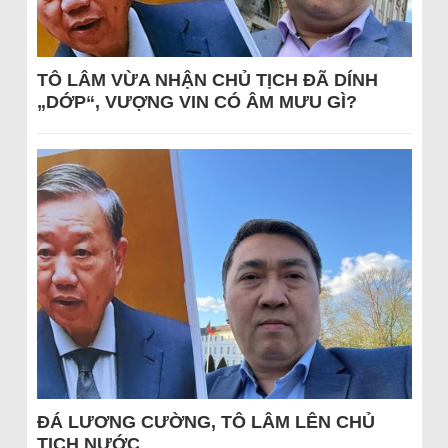
TÔ LÂM VỪA NHẬN CHỦ TỊCH ĐÃ DÍNH
„DỚP“, VƯỢNG VIN CÓ ÂM MƯU GÌ?
ĐÁ LƯƠNG CƯỜNG, TÔ LÂM LÊN CHỦ
TỊCH NƯỚC