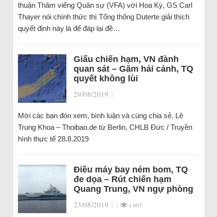
thuận Thăm viếng Quân sự (VFA) với Hoa Kỳ, GS Carl
Thayer nói chính thức thì Tổng thống Duterte giải thích
quyết định này là để đáp lại đề…
Giấu chiến hạm, VN đành
quan sát – Găm hải cảnh, TQ
quyết không lùi
29/08/2019
|
Mời các bạn đón xem, bình luận và cùng chia sẻ. Lê
Trung Khoa – Thoibao.de từ Berlin, CHLB Đức / Truyền
hình thực tế 28.8.2019
Điều máy bay ném bom, TQ
đe dọa – Rút chiến hạm
Quang Trung, VN ngự phòng
23/08/2019
|
|
1.607