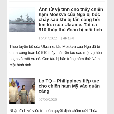
Ảnh từ vệ tinh cho thấy chiến
hạm Moskva của Nga bị bốc
cháy sau khi bị tấn công bởi
tên lửa của Ukraine. Tất cả
510 thủy thủ đoàn bị mất tích
16/04/2022
|
|
2.698
Theo tuyên bố của Ukraine, tàu Moskva của Nga đã bị
chìm cùng toàn bộ 510 thủy thủ trên tàu sau một vụ hỏa
hoạn và một vụ nổ. Con tàu bị bắn trúng hôm thứ Năm
Một hình ảnh…
Lo TQ – Philippines tiếp tục
cho chiến hạm Mỹ vào quân
cảng
07/06/2020
|
Nhận định về việc trì hoãn quyết định chấm dứt Thỏa