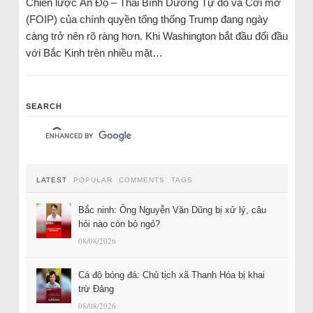
Chiến lược Ấn Độ – Thái Bình Dương Tự do và Cởi mở
(FOIP) của chính quyền tổng thống Trump đang ngày
càng trở nên rõ ràng hơn. Khi Washington bắt đầu đối đầu
với Bắc Kinh trên nhiều mặt…
SEARCH
LATEST
POPULAR
COMMENTS
TAGS
Bắc ninh: Ông Nguyễn Văn Dũng bị xử lý, câu
hỏi nào còn bỏ ngỏ?
08/08/2026
Cá độ bóng đá: Chủ tịch xã Thanh Hóa bị khai
trừ Đảng
08/08/2026