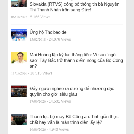
Slovakia (RTVS) công bố thông tin bà Nguyễn
Thị Thanh Nhàn trốn sang Đức!
06/08/2023
- 5.166 Views
Ủng hộ Thoibao.de
15/02/2018
- 24.076 Views
Mai Hoàng lập kỷ lục thăng tiến: Vì sao “ngôi
sao” Tây Bắc trở thành điểm nóng của Bộ Công
an?
11/05/2026
- 18.515 Views
Đẩy người nghèo ra đường để nhường đặc
quyền cho giới siêu giàu
17/06/2026
- 14.531 Views
Thanh lọc bộ máy Bộ Công an: Tinh giản thực
chất hay vẫn là màn trình diễn lấy lệ?
16/06/2026
- 4.943 Views