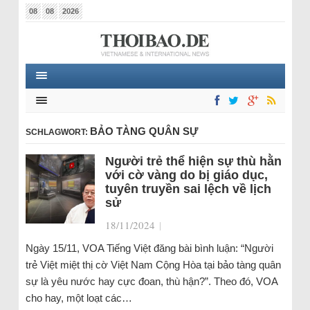
08
08
2026
BẢO TÀNG QUÂN SỰ
SCHLAGWORT:
Người trẻ thể hiện sự thù hằn
với cờ vàng do bị giáo dục,
tuyên truyền sai lệch về lịch
sử
18/11/2024
|
Ngày 15/11, VOA Tiếng Việt đăng bài bình luận: “Người
trẻ Việt miệt thị cờ Việt Nam Cộng Hòa tại bảo tàng quân
sự là yêu nước hay cực đoan, thù hận?”. Theo đó, VOA
cho hay, một loạt các…