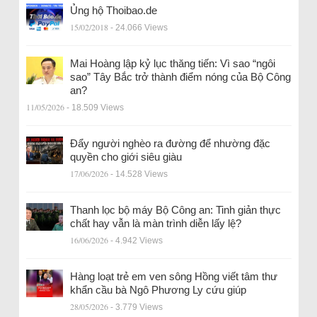
Ủng hộ Thoibao.de
15/02/2018
- 24.066 Views
Mai Hoàng lập kỷ lục thăng tiến: Vì sao “ngôi
sao” Tây Bắc trở thành điểm nóng của Bộ Công
an?
11/05/2026
- 18.509 Views
Đẩy người nghèo ra đường để nhường đặc
quyền cho giới siêu giàu
17/06/2026
- 14.528 Views
Thanh lọc bộ máy Bộ Công an: Tinh giản thực
chất hay vẫn là màn trình diễn lấy lệ?
16/06/2026
- 4.942 Views
Hàng loạt trẻ em ven sông Hồng viết tâm thư
khẩn cầu bà Ngô Phương Ly cứu giúp
28/05/2026
- 3.779 Views