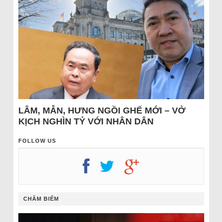
LÂM, MẪN, HƯNG NGỒI GHẾ MỚI – VỞ
KỊCH NGHÌN TỶ VỚI NHÂN DÂN
FOLLOW US
CHÂM BIẾM