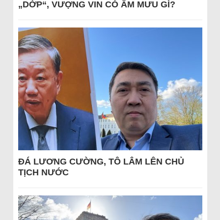
„DỚP“, VƯỢNG VIN CÓ ÂM MƯU GÌ?
ĐÁ LƯƠNG CƯỜNG, TÔ LÂM LÊN CHỦ
TỊCH NƯỚC