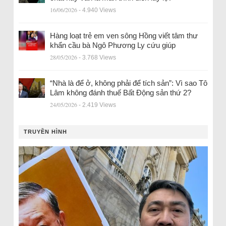
16/06/2026
- 4.940 Views
Hàng loạt trẻ em ven sông Hồng viết tâm thư
khẩn cầu bà Ngô Phương Ly cứu giúp
28/05/2026
- 3.768 Views
“Nhà là để ở, không phải để tích sản”: Vì sao Tô
Lâm không đánh thuế Bất Động sản thứ 2?
24/05/2026
- 2.419 Views
TRUYỀN HÌNH