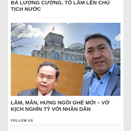
ĐÁ LƯƠNG CƯỜNG, TÔ LÂM LÊN CHỦ
TỊCH NƯỚC
LÂM, MẪN, HƯNG NGỒI GHẾ MỚI – VỞ
KỊCH NGHÌN TỶ VỚI NHÂN DÂN
FOLLOW US