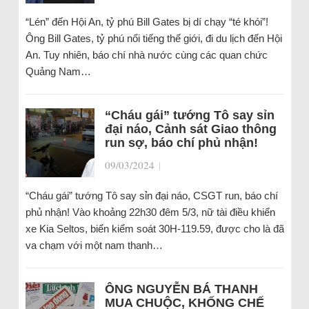
“Lén” đến Hội An, tỷ phú Bill Gates bị dí chạy “té khói”!
Ông Bill Gates, tỷ phú nổi tiếng thế giới, đi du lịch đến Hội
An. Tuy nhiên, báo chí nhà nước cùng các quan chức
Quảng Nam…
“Cháu gái” tướng Tô say sỉn
đại náo, Cảnh sát Giao thông
run sợ, báo chí phủ nhận!
09/03/2024
|
“Cháu gái” tướng Tô say sỉn đại náo, CSGT run, báo chí
phủ nhận! Vào khoảng 22h30 đêm 5/3, nữ tài điều khiển
xe Kia Seltos, biển kiểm soát 30H-119.59, được cho là đã
va chạm với một nam thanh…
ÔNG NGUYỄN BÁ THANH
MUA CHUỘC, KHỐNG CHẾ