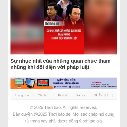
Sự nhục nhã của những quan chức tham
nhũng khi đối diện với pháp luật
Trang chủ
Chính trị
Kinh tế
Xã hội
QUÂN SỰ
© 2026
Thời báo
. All rights reserved.
Bản quyền @2025 Thời báo.de. Mọi sao chép nội dung
từ trang này phải được đồng ý bởi tác giả