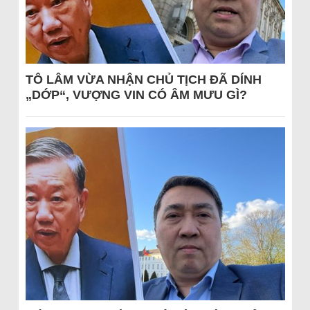
TÔ LÂM VỪA NHẬN CHỦ TỊCH ĐÃ DÍNH
„DỚP“, VƯỢNG VIN CÓ ÂM MƯU GÌ?