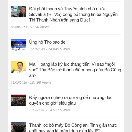
Đài phát thanh và Truyền hình nhà nước
Slovakia (RTVS) công bố thông tin bà Nguyễn
Thị Thanh Nhàn trốn sang Đức!
06/08/2023
- 5.164 Views
Ủng hộ Thoibao.de
15/02/2018
- 24.049 Views
Mai Hoàng lập kỷ lục thăng tiến: Vì sao “ngôi
sao” Tây Bắc trở thành điểm nóng của Bộ Công
an?
11/05/2026
- 18.498 Views
Đẩy người nghèo ra đường để nhường đặc
quyền cho giới siêu giàu
17/06/2026
- 14.527 Views
Thanh lọc bộ máy Bộ Công an: Tinh giản thực
chất hay vẫn là màn trình diễn lấy lệ?