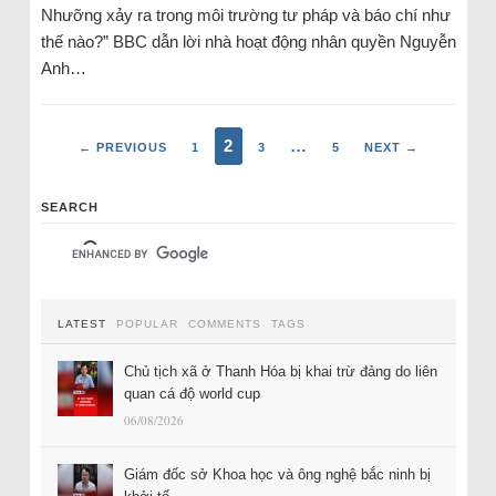
Nhưỡng xảy ra trong môi trường tư pháp và báo chí như
thế nào?” BBC dẫn lời nhà hoạt động nhân quyền Nguyễn
Anh…
2
…
← PREVIOUS
1
3
5
NEXT →
SEARCH
LATEST
POPULAR
COMMENTS
TAGS
Chủ tịch xã ở Thanh Hóa bị khai trừ đảng do liên
quan cá độ world cup
06/08/2026
Giám đốc sở Khoa học và ông nghệ bắc ninh bị