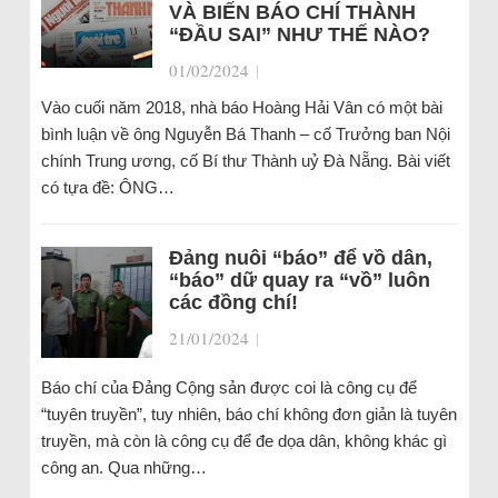
VÀ BIẾN BÁO CHÍ THÀNH
“ĐẦU SAI” NHƯ THẾ NÀO?
01/02/2024
|
Vào cuối năm 2018, nhà báo Hoàng Hải Vân có một bài
bình luận về ông Nguyễn Bá Thanh – cố Trưởng ban Nội
chính Trung ương, cố Bí thư Thành uỷ Đà Nẵng. Bài viết
có tựa đề: ÔNG…
Đảng nuôi “báo” để vồ dân,
“báo” dữ quay ra “vồ” luôn
các đồng chí!
21/01/2024
|
Báo chí của Đảng Cộng sản được coi là công cụ để
“tuyên truyền”, tuy nhiên, báo chí không đơn giản là tuyên
truyền, mà còn là công cụ để đe dọa dân, không khác gì
công an. Qua những…