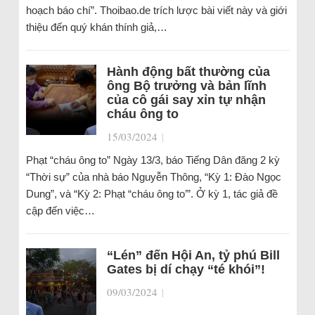
hoạch báo chí”. Thoibao.de trích lược bài viết này và giới
thiệu đến quý khán thính giả,…
Hành động bất thường của
ông Bộ trưởng và bản lĩnh
của cô gái say xỉn tự nhận
cháu ông to
15/03/2024
|
Phạt “cháu ông to” Ngày 13/3, báo Tiếng Dân đăng 2 kỳ
“Thời sự” của nhà báo Nguyễn Thông, “Kỳ 1: Đào Ngọc
Dung”, và “Kỳ 2: Phạt “cháu ông to’”. Ở kỳ 1, tác giả đề
cập đến việc…
“Lén” đến Hội An, tỷ phú Bill
Gates bị dí chạy “té khói”!
09/03/2024
|