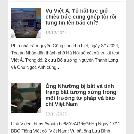
Vụ Việt Á, Tô bất lực giở
chiêu bức cung ghép tội rồi
tung tin lên báo chí?
19/12/2023
|
Phía nhà cầm quyền Cộng sản cho biết, ngày 3/1/2024,
Tòa án Nhân dân thành phố Hà Nội sẽ xét xử vụ kit test
Việt Á. Trong đó, 2 cựu Bộ trưởng Nguyễn Thanh Long
và Chu Ngọc Anh cùng…
Ông Nhưỡng bị bắt và tình
trạng bất tương xứng trong
môi trường tư pháp và báo
chí Việt Nam
22/11/2023
|
Link Video: https://youtu.be/MYvAG9gGbHg Ngày 17/11,
BBC Tiếng Việt có “Việt Nam: Vụ bắt ông Lưu Bình