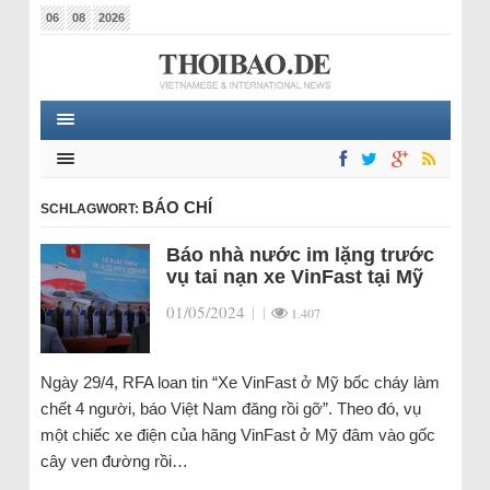
06
08
2026
BÁO CHÍ
SCHLAGWORT:
Báo nhà nước im lặng trước
vụ tai nạn xe VinFast tại Mỹ
01/05/2024
|
|
1.407
Ngày 29/4, RFA loan tin “Xe VinFast ở Mỹ bốc cháy làm
chết 4 người, báo Việt Nam đăng rồi gỡ”. Theo đó, vụ
một chiếc xe điện của hãng VinFast ở Mỹ đâm vào gốc
cây ven đường rồi…