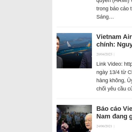
quyền (HRMI) v
trong báo cáo 
Sáng…
Vietnam Air
chính: Nguy
20/04/2023
|
Link Video: ht
ngày 13/4 từ C
hàng không, Ủ
chối yêu cầu c
Báo cáo Vi
Nam đang g
24/06/2021
|