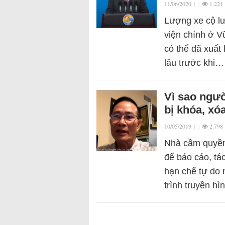
11/06/2020
|
|
1.221
Lượng xe cộ l
viện chính ở V
có thể đã xuất
lâu trước khi…
Vì sao ngườ
bị khóa, xó
10/05/2019
|
|
2.798
Nhà cầm quyền 
để báo cáo, tá
hạn chế tự do 
trình truyền h