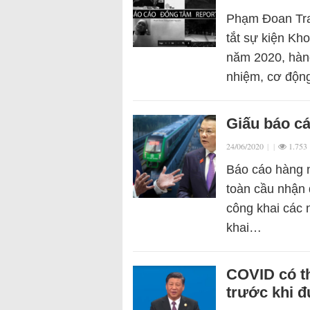
Phạm Đoan Tra
tắt sự kiện Kh
năm 2020, hàng
nhiệm, cơ độn
Giấu báo cá
24/06/2020
|
|
1.753
Báo cáo hàng n
toàn cầu nhận 
công khai các 
khai…
COVID có th
trước khi 