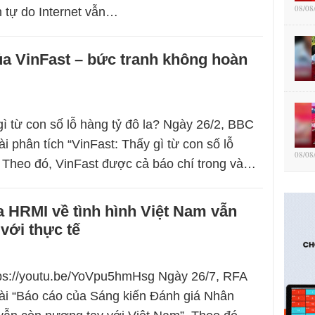
08/08
n tự do Internet vẫn…
ủa VinFast – bức tranh không hoàn
gì từ con số lỗ hàng tỷ đô la? Ngày 26/2, BBC
ài phân tích “VinFast: Thấy gì từ con số lỗ
08/08
” Theo đó, VinFast được cả báo chí trong và…
 HRMI về tình hình Việt Nam vẫn
với thực tế
tps://youtu.be/YoVpu5hmHsg Ngày 26/7, RFA
bài “Báo cáo của Sáng kiến Đánh giá Nhân