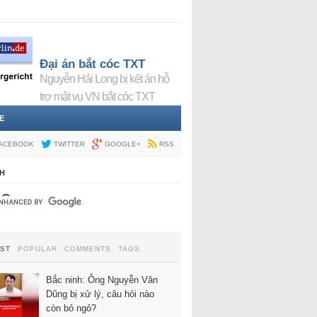
Đại án bắt cóc TXT
Nguyễn Hải Long bị kết án hỗ
trợ mật vụ VN bắt cóc TXT
E
ACEBOOK
TWITTER
GOOGLE+
RSS
H
EST
POPULAR
COMMENTS
TAGS
Bắc ninh: Ông Nguyễn Văn
Dũng bị xử lý, câu hỏi nào
còn bỏ ngỏ?