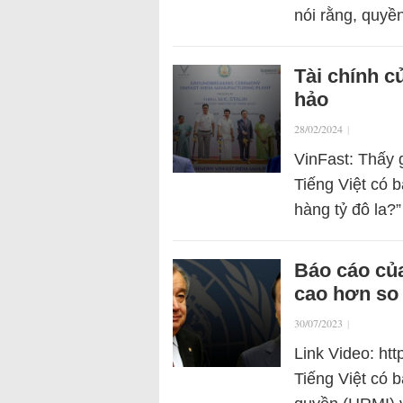
nói rằng, quyề
Tài chính c
hảo
28/02/2024
|
VinFast: Thấy 
Tiếng Việt có b
hàng tỷ đô la?
Báo cáo của
cao hơn so 
30/07/2023
|
Link Video: ht
Tiếng Việt có 