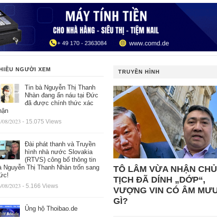
HIỀU NGƯỜI XEM
TRUYỀN HÌNH
Tin bà Nguyễn Thị Thanh
Nhàn đang ẩn náu tại Đức
đã được chính thức xác
hận
/08/2023
- 15.075 Views
Đài phát thanh và Truyền
hình nhà nước Slovakia
(RTVS) công bố thông tin
à Nguyễn Thị Thanh Nhàn trốn sang
TÔ LÂM VỪA NHẬN CHỦ
ức!
TỊCH ĐÃ DÍNH „DỚP“,
/08/2023
- 5.166 Views
VƯỢNG VIN CÓ ÂM MƯ
GÌ?
Ủng hộ Thoibao.de