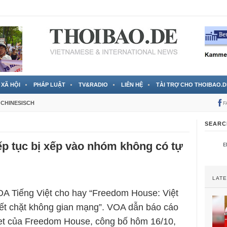
 đã được chính thức xác nhận
3 Jahren ago
XÃ HỘI
PHÁP LUẬT
TV&RADIO
LIÊN HỆ
TÀI TRỢ CHO THOIBAO.D
CHINESISCH
F
SEARC
ếp tục bị xếp vào nhóm không có tự
LAT
A Tiếng Việt cho hay “Freedom House: Việt
iết chặt không gian mạng”. VOA dẫn báo cáo
net của Freedom House, công bố hôm 16/10,