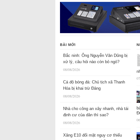
BÀI MỚI
N
Bắc ninh: Ông Nguyễn Văn Dũng bị
xử lý, câu hỏi nào còn bỏ ngỏ?
08/08/2026
n
07
Cá độ bóng đá: Chủ tịch xã Thanh
Hóa bị khai trừ Đảng
08/08/2026
b
Nhà cho công an xây nhanh, nhà tái
Đ
định cư của dân thì sao?
06
08/08/2026
Xăng E10 đối mặt nguy cơ thiếu