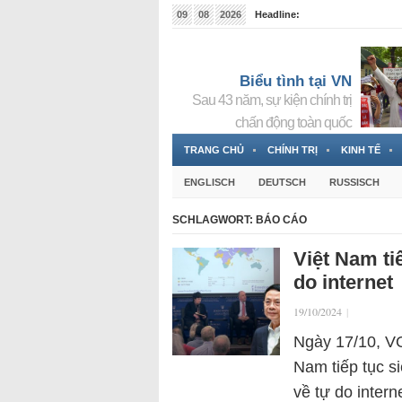
09
08
2026
Headline:
Tin bà Nguyễn Thị Thanh Nhàn đang ẩn náu tại Đức
Biểu tình tại VN
Sau 43 năm, sự kiện chính trị
chấn động toàn quốc
TRANG CHỦ
CHÍNH TRỊ
KINH TẾ
ENGLISCH
DEUTSCH
RUSSISCH
SCHLAGWORT:
BÁO CÁO
Việt Nam ti
do internet
19/10/2024
|
Ngày 17/10, VO
Nam tiếp tục s
về tự do inter