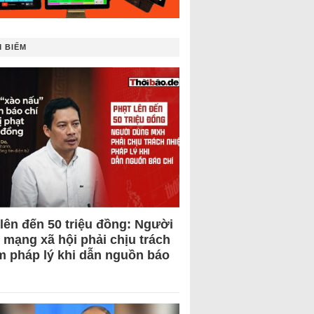
 BIẾM
 lên đến 50 triệu đồng: Người
 mạng xã hội phải chịu trách
m pháp lý khi dẫn nguồn báo