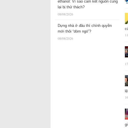
ethanol: Vì sao cam kết nguồn cung
lại bị thử thách?
08/08/2026
Dựng nhà ở đâu thì chính quyền
c
mới thôi “dòm ngó”?
11
08/08/2026
17
l
16
g