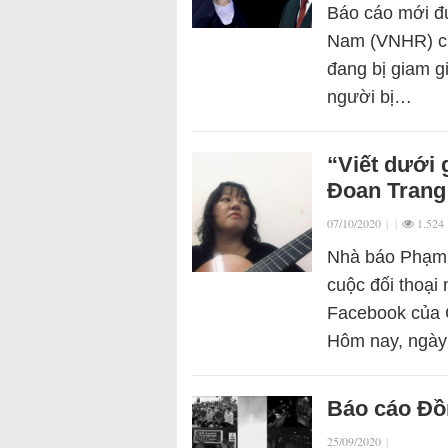
Báo cáo mới đ
Nam (VNHR) ch
đang bị giam g
người bị…
“Viết dưới 
Đoan Trang 
07/10/2020
|
|
1.524
Nhà báo Phạm Đ
cuộc đối thoại
Facebook của 
Hôm nay, ngày
Báo cáo Đ
25/09/2020
|