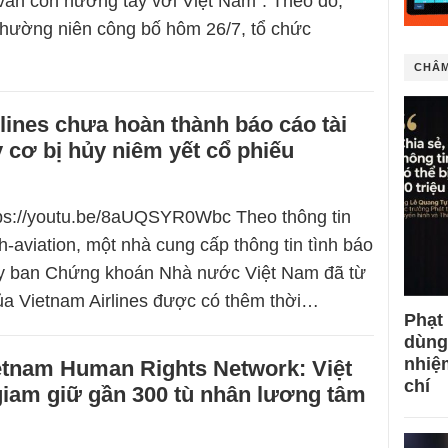
ẫn còn nương tay với Việt Nam”. Theo đó,
thường niên công bố hôm 26/7, tổ chức
CHÂM
lines chưa hoàn thành báo cáo tài
 cơ bị hủy niêm yết cổ phiếu
tps://youtu.be/8aUQSYR0Wbc Theo thông tin
h-aviation, một nhà cung cấp thông tin tình báo
y ban Chứng khoán Nhà nước Việt Nam đã từ
ủa Vietnam Airlines được có thêm thời…
Phạt
dùng
nhiệ
etnam Human Rights Network: Việt
chí
iam giữ gần 300 tù nhân lương tâm