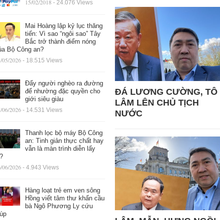
15/02/2018
- 24.076 Views
Mai Hoàng lập kỷ lục thăng
tiến: Vì sao “ngôi sao” Tây
Bắc trở thành điểm nóng
ủa Bộ Công an?
/05/2026
- 18.515 Views
Đẩy người nghèo ra đường
ĐÁ LƯƠNG CƯỜNG, TÔ
để nhường đặc quyền cho
giới siêu giàu
LÂM LÊN CHỦ TỊCH
/06/2026
- 14.531 Views
NƯỚC
Thanh lọc bộ máy Bộ Công
an: Tinh giản thực chất hay
vẫn là màn trình diễn lấy
ệ?
/06/2026
- 4.943 Views
Hàng loạt trẻ em ven sông
Hồng viết tâm thư khẩn cầu
bà Ngô Phương Ly cứu
iúp