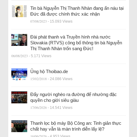
Tin bà Nguyễn Thị Thanh Nhàn đang ẩn náu tại
Đức đã được chính thức xác nhận
07/08/2023
- 15.093 Views
Đài phát thanh và Truyền hình nhà nước
Slovakia (RTVS) công bố thông tin bà Nguyễn
Thị Thanh Nhàn trốn sang Đức!
06/08/2023
- 5.171 Views
Ủng hộ Thoibao.de
15/02/2018
- 24.086 Views
Đẩy người nghèo ra đường để nhường đặc
quyền cho giới siêu giàu
17/06/2026
- 14.541 Views
Thanh lọc bộ máy Bộ Công an: Tinh giản thực
chất hay vẫn là màn trình diễn lấy lệ?
16/06/2026
- 4.953 Views