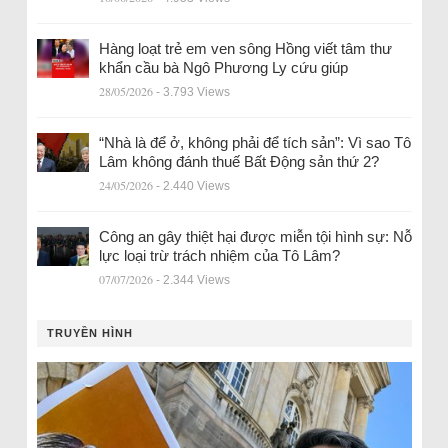
Hàng loạt trẻ em ven sông Hồng viết tâm thư
khẩn cầu bà Ngô Phương Ly cứu giúp
28/05/2026
- 3.793 Views
“Nhà là để ở, không phải để tích sản”: Vì sao Tô
Lâm không đánh thuế Bất Động sản thứ 2?
24/05/2026
- 2.440 Views
Công an gây thiệt hại được miễn tội hình sự: Nỗ
lực loại trừ trách nhiệm của Tô Lâm?
07/07/2026
- 2.344 Views
TRUYỀN HÌNH