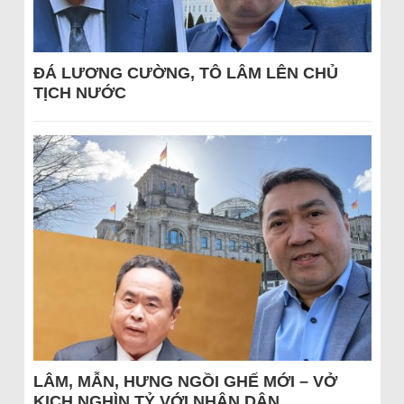
ĐÁ LƯƠNG CƯỜNG, TÔ LÂM LÊN CHỦ
TỊCH NƯỚC
LÂM, MẪN, HƯNG NGỒI GHẾ MỚI – VỞ
KỊCH NGHÌN TỶ VỚI NHÂN DÂN