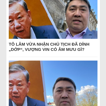
TÔ LÂM VỪA NHẬN CHỦ TỊCH ĐÃ DÍNH
„DỚP“, VƯỢNG VIN CÓ ÂM MƯU GÌ?