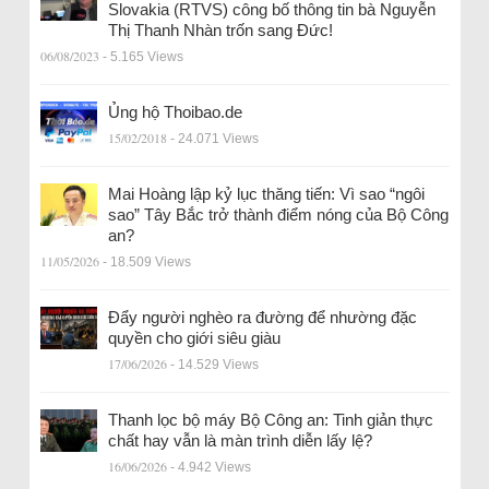
Slovakia (RTVS) công bố thông tin bà Nguyễn
Thị Thanh Nhàn trốn sang Đức!
06/08/2023
- 5.165 Views
Ủng hộ Thoibao.de
15/02/2018
- 24.071 Views
Mai Hoàng lập kỷ lục thăng tiến: Vì sao “ngôi
sao” Tây Bắc trở thành điểm nóng của Bộ Công
an?
11/05/2026
- 18.509 Views
Đẩy người nghèo ra đường để nhường đặc
quyền cho giới siêu giàu
17/06/2026
- 14.529 Views
Thanh lọc bộ máy Bộ Công an: Tinh giản thực
chất hay vẫn là màn trình diễn lấy lệ?
16/06/2026
- 4.942 Views