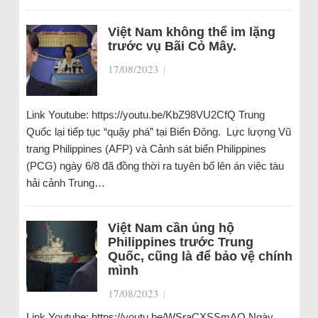
Việt Nam không thể im lặng
trước vụ Bãi Cỏ Mây.
17/08/2023
|
Link Youtube: https://youtu.be/KbZ98VU2CfQ Trung
Quốc lại tiếp tục “quậy phá” tại Biển Đông. Lực lượng Vũ
trang Philippines (AFP) và Cảnh sát biển Philippines
(PCG) ngày 6/8 đã đồng thời ra tuyên bố lên án việc tàu
hải cảnh Trung…
Việt Nam cần ủng hộ
Philippines trước Trung
Quốc, cũng là để bảo vệ chính
mình
17/08/2023
|
Link Youtube: https://youtu.be/WSraCXSSmAQ Ngày