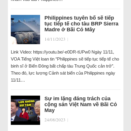
Philippines tuyên bố sẽ tiếp
tục tiếp tế cho tàu BRP Sierra
Madre ở Bãi Cỏ Mây
14/11/2023
|
Link Video: https://youtu.be/-e0DR-tUPw0 Ngày 11/11,
VOA Tiếng Việt loan tin “Philippines sẽ tiếp tục tiếp tế cho
binh sĩ ở Biển Đông bất chấp tàu Trung Quốc cản trở”.
Theo đó, lực lượng Cảnh sát biển của Philippines ngày
11/11…
Sự im lặng đáng trách của
cộng sản Việt Nam về Bãi Cỏ
May
24/08/2023
|