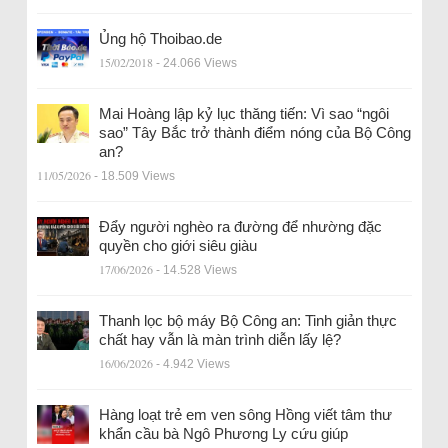
Ủng hộ Thoibao.de
15/02/2018
- 24.066 Views
Mai Hoàng lập kỷ lục thăng tiến: Vì sao “ngôi
sao” Tây Bắc trở thành điểm nóng của Bộ Công
an?
11/05/2026
- 18.509 Views
Đẩy người nghèo ra đường để nhường đặc
quyền cho giới siêu giàu
17/06/2026
- 14.528 Views
Thanh lọc bộ máy Bộ Công an: Tinh giản thực
chất hay vẫn là màn trình diễn lấy lệ?
16/06/2026
- 4.942 Views
Hàng loạt trẻ em ven sông Hồng viết tâm thư
khẩn cầu bà Ngô Phương Ly cứu giúp