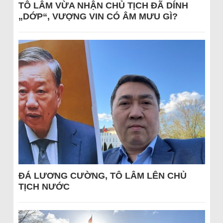
TÔ LÂM VỪA NHẬN CHỦ TỊCH ĐÃ DÍNH
„DỚP“, VƯỢNG VIN CÓ ÂM MƯU GÌ?
ĐÁ LƯƠNG CƯỜNG, TÔ LÂM LÊN CHỦ
TỊCH NƯỚC