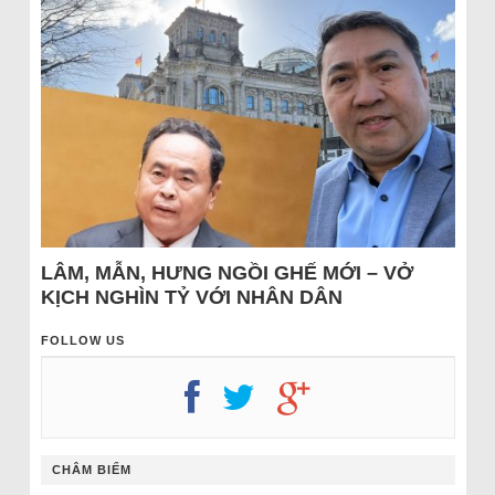
LÂM, MẪN, HƯNG NGỒI GHẾ MỚI – VỞ
KỊCH NGHÌN TỶ VỚI NHÂN DÂN
FOLLOW US
CHÂM BIẾM