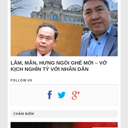
LÂM, MẪN, HƯNG NGỒI GHẾ MỚI – VỞ
KỊCH NGHÌN TỶ VỚI NHÂN DÂN
FOLLOW US
CHÂM BIẾM