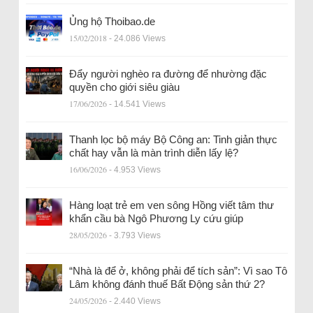
Ủng hộ Thoibao.de
15/02/2018
- 24.086 Views
Đẩy người nghèo ra đường để nhường đặc
quyền cho giới siêu giàu
17/06/2026
- 14.541 Views
Thanh lọc bộ máy Bộ Công an: Tinh giản thực
chất hay vẫn là màn trình diễn lấy lệ?
16/06/2026
- 4.953 Views
Hàng loạt trẻ em ven sông Hồng viết tâm thư
khẩn cầu bà Ngô Phương Ly cứu giúp
28/05/2026
- 3.793 Views
“Nhà là để ở, không phải để tích sản”: Vì sao Tô
Lâm không đánh thuế Bất Động sản thứ 2?
24/05/2026
- 2.440 Views