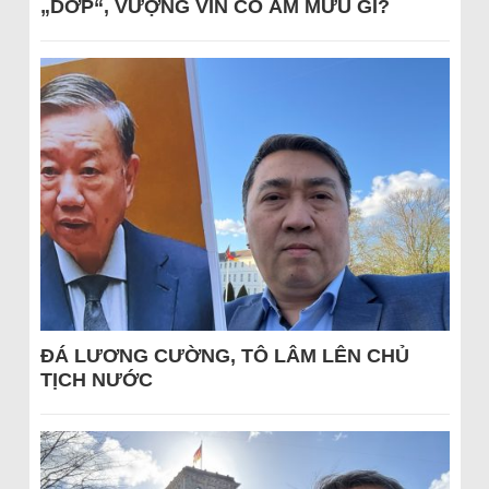
„DỚP“, VƯỢNG VIN CÓ ÂM MƯU GÌ?
ĐÁ LƯƠNG CƯỜNG, TÔ LÂM LÊN CHỦ
TỊCH NƯỚC