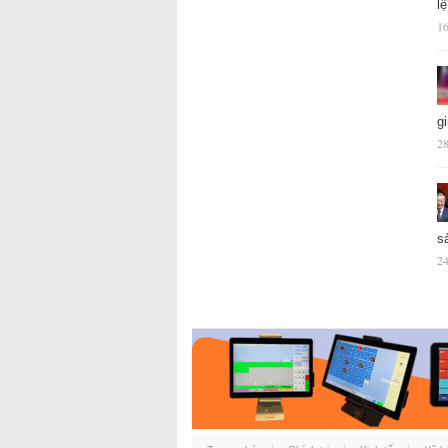
l
16
g
28
s
24