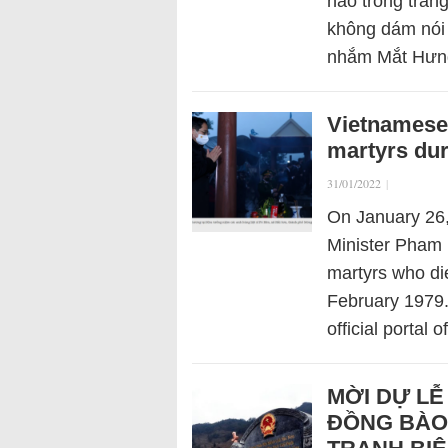
nào trong tran
không dám nói 
nhắm Mắt Hưn
Vietnamese 
martyrs dur
31/01/2022
|
On January 26,
Minister Pham
martyrs who die
February 1979
official portal
MỜI DỰ LỄ
ĐỒNG BÀO