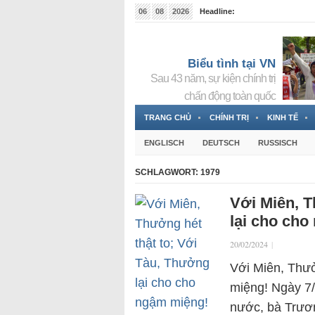
06
08
2026
Headline:
Tin bà Nguyễn Thị Thanh Nhàn đang ẩn náu tại Đức
Biểu tình tại VN
Sau 43 năm, sự kiện chính trị
chấn động toàn quốc
TRANG CHỦ
CHÍNH TRỊ
KINH TẾ
ENGLISCH
DEUTSCH
RUSSISCH
SCHLAGWORT:
1979
Với Miên, T
lại cho cho
20/02/2024
|
Với Miên, Thưở
miệng! Ngày 7
nước, bà Trươn