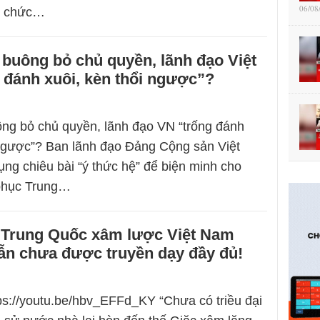
06/08
ổ chức…
buông bỏ chủ quyền, lãnh đạo Việt
 đánh xuôi, kèn thổi ngược”?
ng bỏ chủ quyền, lãnh đạo VN “trống đánh
 ngược”? Ban lãnh đạo Đảng Cộng sản Việt
ng chiêu bài “ý thức hệ” để biện minh cho
 phục Trung…
 Trung Quốc xâm lược Việt Nam
ẫn chưa được truyền dạy đầy đủ!
tps://youtu.be/hbv_EFFd_KY “Chưa có triều đại