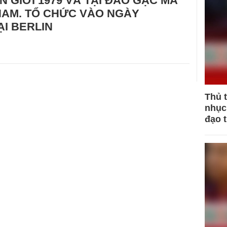
N GIỚI 1979 VÀ TẠI ĐẢO GẠC MA
NAM. TỔ CHỨC VÀO NGÀY
TẠI BERLIN
Thủ 
nhục 
đạo 