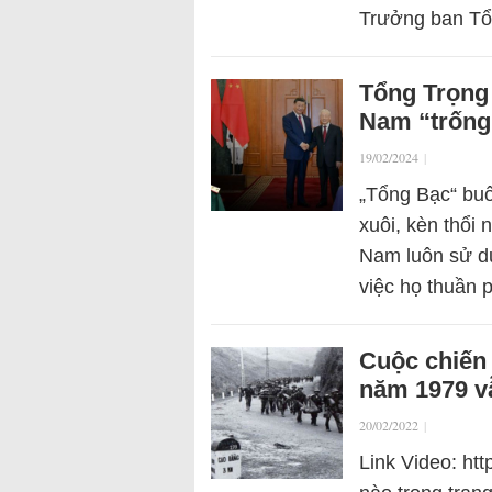
Trưởng ban T
Tổng Trọng 
Nam “trống
19/02/2024
|
„Tổng Bạc“ buô
xuôi, kèn thổi
Nam luôn sử dụ
việc họ thuần
Cuộc chiến
năm 1979 v
20/02/2022
|
Link Video: ht