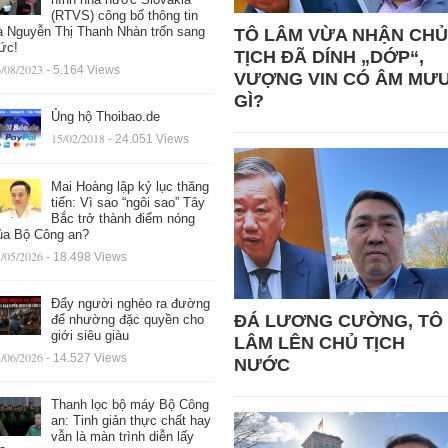
(RTVS) công bố thông tin
à Nguyễn Thị Thanh Nhàn trốn sang
TÔ LÂM VỪA NHẬN CHỦ
ức!
TỊCH ĐÃ DÍNH „DỚP“,
/08/2023
- 5.164 Views
VƯỢNG VIN CÓ ÂM MƯ
GÌ?
Ủng hộ Thoibao.de
15/02/2018
- 24.051 Views
Mai Hoàng lập kỷ lục thăng
tiến: Vì sao “ngôi sao” Tây
Bắc trở thành điểm nóng
ủa Bộ Công an?
/05/2026
- 18.498 Views
Đẩy người nghèo ra đường
ĐÁ LƯƠNG CƯỜNG, TÔ
để nhường đặc quyền cho
giới siêu giàu
LÂM LÊN CHỦ TỊCH
/06/2026
- 14.527 Views
NƯỚC
Thanh lọc bộ máy Bộ Công
an: Tinh giản thực chất hay
vẫn là màn trình diễn lấy