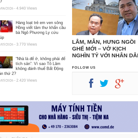
ệ?
/06/2026
- 4.940 Views
Hàng loạt trẻ em ven sông
Hồng viết tâm thư khẩn cầu
bà Ngô Phương Ly cứu
iúp
LÂM, MẪN, HƯNG NGỒI
/05/2026
- 3.770 Views
GHẾ MỚI – VỞ KỊCH
NGHÌN TỶ VỚI NHÂN DÂ
“Nhà là để ở, không phải để
tích sản”: Vì sao Tô Lâm
FOLLOW US
không đánh thuế Bất Động
ản thứ 2?
/05/2026
- 2.420 Views