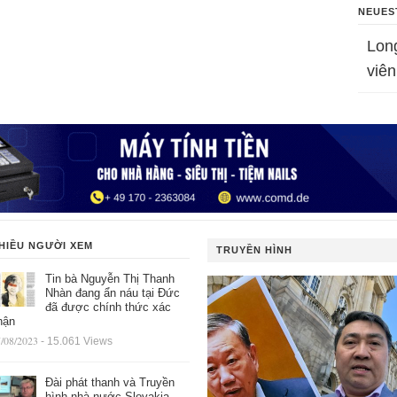
NEUES
Lon
viên
HIỀU NGƯỜI XEM
TRUYỀN HÌNH
Tin bà Nguyễn Thị Thanh
Nhàn đang ẩn náu tại Đức
đã được chính thức xác
hận
/08/2023
- 15.061 Views
Đài phát thanh và Truyền
hình nhà nước Slovakia