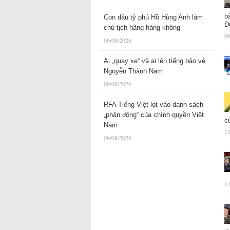
b
Con dâu tỷ phú Hồ Hùng Anh làm
Đ
chủ tịch hãng hàng không
06
06/08/2026
Ai „quay xe“ và ai lên tiếng bảo vệ
Nguyễn Thành Nam
06/08/2026
RFA Tiếng Việt lọt vào danh sách
„phản động“ của chính quyền Việt
c
Nam
11
06/08/2026
17