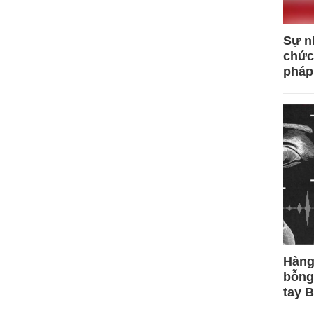
Sự n
chức
pháp
Hàng
bỗng
tay 