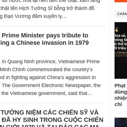
g sử nước nhà lại hèn đến thế Giặc xâm lăng
thật tên Hịch Tướng Sĩ bỗng trở thành đồ
CHÂM
g Đạo Vương đâm xuyên ly…
Prime Minister pays tribute to
ing a Chinese invasion in 1979
 in Quang Ninh province, Vietnamese Prime
 Minh Chinh commemorated the country’s
d in fighting against China’s aggression in
. The Government Electronic Newspaper, the
Phạt
dùng
 of the Vietnamese government, said that…
nhiệ
chí
 TƯỞNG NIỆM CÁC CHIẾN SỸ VÀ
 ĐÃ HY SINH TRONG CUỘC CHIẾN