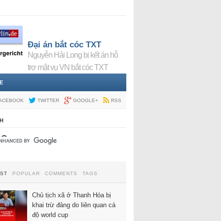
Đại án bắt cóc TXT
Nguyễn Hải Long bị kết án hỗ
trợ mật vụ VN bắt cóc TXT
E
ACEBOOK
TWITTER
GOOGLE+
RSS
H
EST
POPULAR
COMMENTS
TAGS
Chủ tịch xã ở Thanh Hóa bị
khai trừ đảng do liên quan cá
độ world cup