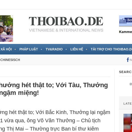
 đã được chính thức xác nhận
3 Jahren ago
XÃ HỘI
PHÁP LUẬT
TV&RADIO
LIÊN HỆ
TÀI TRỢ CHO THOIBAO.D
CHINESISCH
F
SEARC
hưởng hét thật to; Với Tàu, Thưởng
 ngậm miệng!
LAT
ng hét thật to; Với Bắc Kinh, Thưởng lại ngậm
/1 vừa qua, ông Võ Văn Thưởng – Chủ tịch
g Thị Mai – Thường trực Ban bí thư kiêm