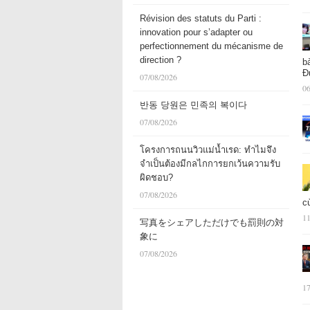
Révision des statuts du Parti :
innovation pour s’adapter ou
perfectionnement du mécanisme de
direction ?
b
Đ
07/08/2026
06
반동 당원은 민족의 복이다
07/08/2026
โครงการถนนวิวแม่น้ำเรด: ทำไมจึง
จำเป็นต้องมีกลไกการยกเว้นความรับ
ผิดชอบ?
07/08/2026
c
11
写真をシェアしただけでも罰則の対
象に
07/08/2026
17