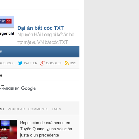
Đại án bắt cóc TXT
Nguyễn Hải Long bị kết án hỗ
trợ mật vụ VN bắt cóc TXT
E
ACEBOOK
TWITTER
GOOGLE+
RSS
H
EST
POPULAR
COMMENTS
TAGS
Repetición de exámenes en
Tuyên Quang: ¿una solución
justa o un precedente