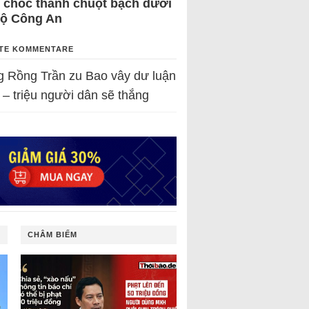
 chốc thành chuột bạch dưới
Bộ Công An
TE KOMMENTARE
g Rồng Trần
zu
Bao vây dư luận
 – triệu người dân sẽ thắng
CHÂM BIẾM