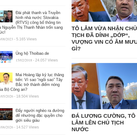
Đài phát thanh và Truyền
hình nhà nước Slovakia
(RTVS) công bố thông tin
à Nguyễn Thị Thanh Nhàn trốn sang
TÔ LÂM VỪA NHẬN CHỦ
ức!
TỊCH ĐÃ DÍNH „DỚP“,
/08/2023
- 5.165 Views
VƯỢNG VIN CÓ ÂM MƯ
GÌ?
Ủng hộ Thoibao.de
15/02/2018
- 24.057 Views
Mai Hoàng lập kỷ lục thăng
tiến: Vì sao “ngôi sao” Tây
Bắc trở thành điểm nóng
ủa Bộ Công an?
/05/2026
- 18.504 Views
Đẩy người nghèo ra đường
ĐÁ LƯƠNG CƯỜNG, TÔ
để nhường đặc quyền cho
giới siêu giàu
LÂM LÊN CHỦ TỊCH
/06/2026
- 14.527 Views
NƯỚC