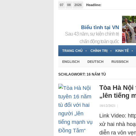
07
08
2026
Headline:
Tin bà Nguyễn Thị Thanh Nhàn đang ẩn náu tại Đức
Biểu tình tại VN
Sau 43 năm, sự kiện chính trị
chấn động toàn quốc
TRANG CHỦ
CHÍNH TRỊ
KINH TẾ
ENGLISCH
DEUTSCH
RUSSISCH
SCHLAGWORT:
16 NĂM TÙ
Tòa Hà Nội 
„lên tiếng
18/12/2021
|
Link Video: ht
xử hai nhà ho
diễn ra vỏn vẹ