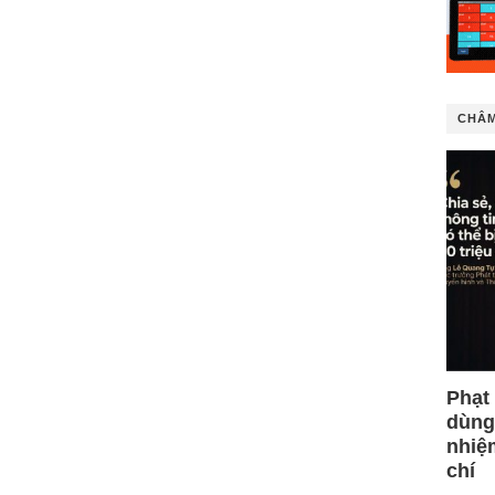
CHÂM
Phạt
dùng
nhiệ
chí