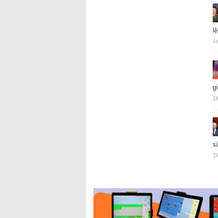
l
16
g
28
s
24