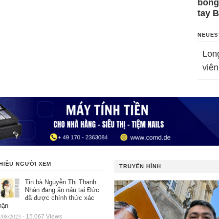
bỗng
tay 
NEUES
Lon
viên
HIỀU NGƯỜI XEM
TRUYỀN HÌNH
Tin bà Nguyễn Thị Thanh
Nhàn đang ẩn náu tại Đức
đã được chính thức xác
hận
/08/2023
- 15.067 Views