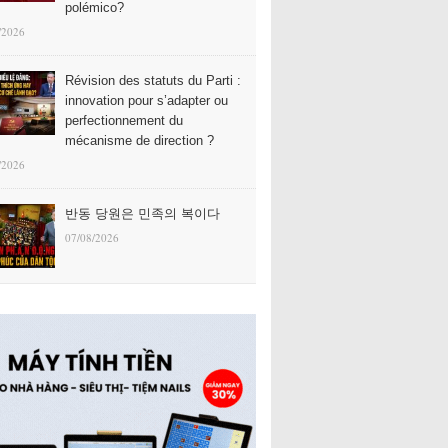
polémico?
/2026
Révision des statuts du Parti :
innovation pour s’adapter ou
perfectionnement du
mécanisme de direction ?
/2026
반동 당원은 민족의 복이다
07/08/2026