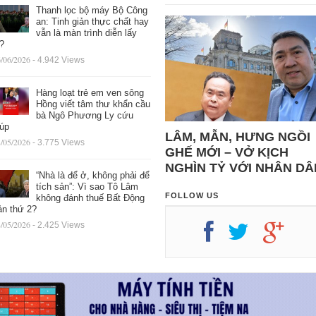
Thanh lọc bộ máy Bộ Công
an: Tinh giản thực chất hay
vẫn là màn trình diễn lấy
ệ?
/06/2026
- 4.942 Views
Hàng loạt trẻ em ven sông
Hồng viết tâm thư khẩn cầu
bà Ngô Phương Ly cứu
iúp
LÂM, MẪN, HƯNG NGỒI
/05/2026
- 3.775 Views
GHẾ MỚI – VỞ KỊCH
NGHÌN TỶ VỚI NHÂN DÂ
“Nhà là để ở, không phải để
tích sản”: Vì sao Tô Lâm
FOLLOW US
không đánh thuế Bất Động
ản thứ 2?
/05/2026
- 2.425 Views