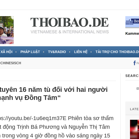
 đã được chính thức xác nhận
3 Jahren ago
XÃ HỘI
PHÁP LUẬT
TV&RADIO
LIÊN HỆ
TÀI TRỢ CHO THOIBAO.D
CHINESISCH
F
SEARC
tuyên 16 năm tù đối với hai người
 mạnh vụ Đồng Tâm“
LAT
tps://youtu.be/-1u6eq1m37E Phiên tòa sơ thẩm
ạt động Trịnh Bá Phương và Nguyễn Thị Tâm
n trong vòng 4 giờ đồng hồ vào sáng ngày 15