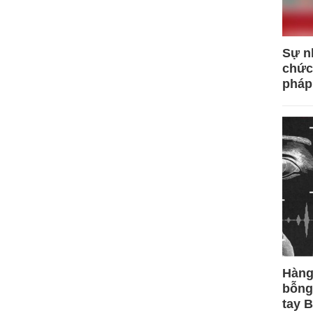
Sự n
chức
pháp
Hàng
bỗng
tay 