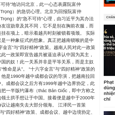
“急不可待”地访问北京，此一心态表露阮富仲
Phú Trọng）的急切心理。北京为回报阮富仲
CHÂM
Phú Trọng）的“急不可待”心理，由习近平为其办法
份友谊勋章及其不同，它不是别在胸前衣服，而
链挂在项上，暗示着越共时刻被锁着项颈。 实际
只是一种象征式的想象。真正把越南锁喉的是中
字金言”与“四好精神”政策。越南人民对此一政策
此此一政策即宣告越共被逼迫承认中国为其主，
中国的奴！此一关系并非是平等关系，而是主奴
“惟命是从”。 “十六字金言”与“四好精神”政策的
他是1990年越中成都会议的导演，把越南拉回
Phạt
。成都会议之后方有1999年越中边界协定，此
dùng
一半版约瀑布（thác Bản Giốc，即中方称之
nhiệ
领土拱手想让于中国。接着便是越中于2000年
chí
协议让越南失去大部分领海。 江泽民一首策
”与“四好精神”政策、成都会议、越中边境协定、