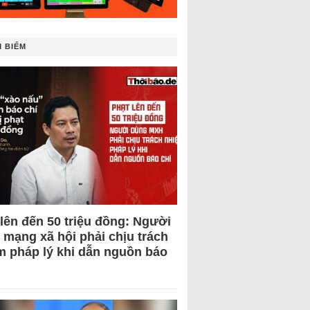
 BIẾM
 lên đến 50 triệu đồng: Người
 mạng xã hội phải chịu trách
m pháp lý khi dẫn nguồn báo