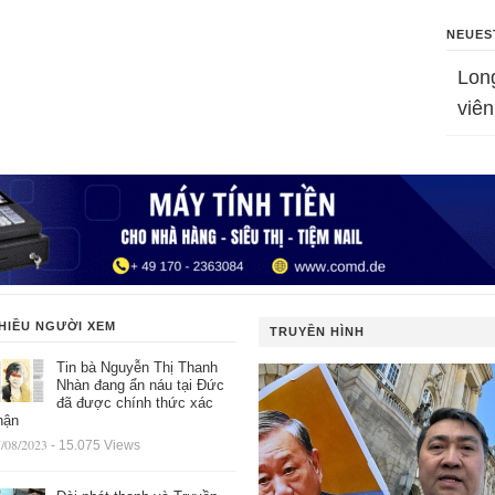
NEUES
Lon
viên
HIỀU NGƯỜI XEM
TRUYỀN HÌNH
Tin bà Nguyễn Thị Thanh
Nhàn đang ẩn náu tại Đức
đã được chính thức xác
hận
/08/2023
- 15.075 Views