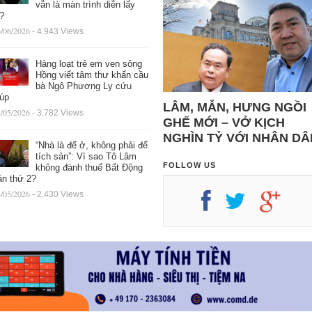
vẫn là màn trình diễn lấy
ệ?
/06/2026
- 4.943 Views
Hàng loạt trẻ em ven sông
Hồng viết tâm thư khẩn cầu
bà Ngô Phương Ly cứu
iúp
LÂM, MẪN, HƯNG NGỒI
/05/2026
- 3.782 Views
GHẾ MỚI – VỞ KỊCH
NGHÌN TỶ VỚI NHÂN DÂ
“Nhà là để ở, không phải để
tích sản”: Vì sao Tô Lâm
FOLLOW US
không đánh thuế Bất Động
ản thứ 2?
/05/2026
- 2.430 Views