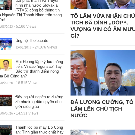
Đài phát thanh và Truyền
hình nhà nước Slovakia
(RTVS) công bố thông tin
à Nguyễn Thị Thanh Nhàn trốn sang
TÔ LÂM VỪA NHẬN CHỦ
ức!
TỊCH ĐÃ DÍNH „DỚP“,
/08/2023
- 5.166 Views
VƯỢNG VIN CÓ ÂM MƯ
GÌ?
Ủng hộ Thoibao.de
15/02/2018
- 24.076 Views
Mai Hoàng lập kỷ lục thăng
tiến: Vì sao “ngôi sao” Tây
Bắc trở thành điểm nóng
ủa Bộ Công an?
/05/2026
- 18.515 Views
Đẩy người nghèo ra đường
ĐÁ LƯƠNG CƯỜNG, TÔ
để nhường đặc quyền cho
giới siêu giàu
LÂM LÊN CHỦ TỊCH
/06/2026
- 14.531 Views
NƯỚC
Thanh lọc bộ máy Bộ Công
an: Tinh giản thực chất hay