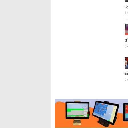
l
16
g
28
s
24