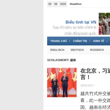
09
08
2026
Headline:
Tin bà Nguyễn Thị Thanh Nhàn đang ẩn náu tại Đức
Biểu tình tại VN
Sau 43 năm, sự kiện chính trị
chấn động toàn quốc
TRANG CHỦ
CHÍNH TRỊ
KINH TẾ
ENGLISCH
DEUTSCH
RUSSISCH
SCHLAGWORT:
越南
在北京，习
言！
28/02/2023
|
越共竹式外交
看，此一外交
国。越南在经济