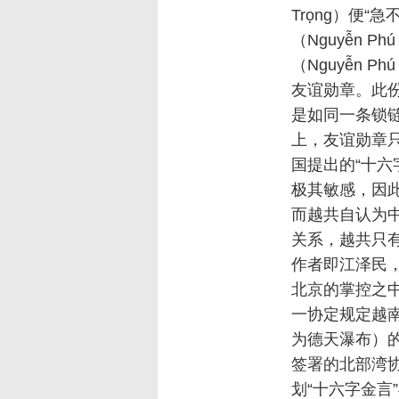
Trọng）便
（Nguyễn 
（Nguyễn 
友谊勋章。此
是如同一条锁
上，友谊勋章
国提出的“十六
极其敏感，因
而越共自认为
关系，越共只有
作者即江泽民，
北京的掌控之中
一协定规定越南把
为德天瀑布）的
签署的北部湾
划“十六字金言