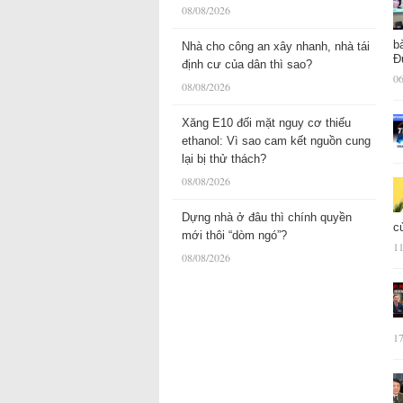
08/08/2026
b
Nhà cho công an xây nhanh, nhà tái
Đ
định cư của dân thì sao?
06
08/08/2026
Xăng E10 đối mặt nguy cơ thiếu
ethanol: Vì sao cam kết nguồn cung
lại bị thử thách?
08/08/2026
Dựng nhà ở đâu thì chính quyền
c
mới thôi “dòm ngó”?
11
08/08/2026
17