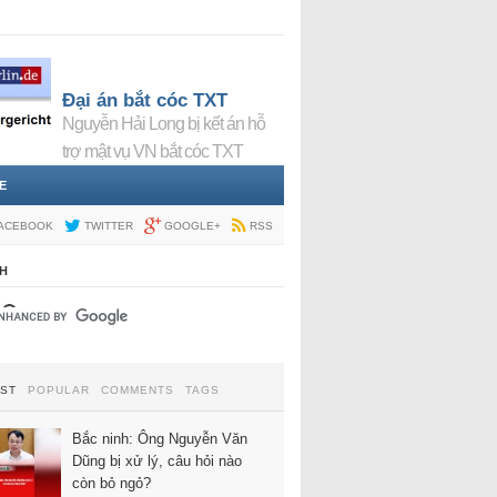
Đại án bắt cóc TXT
Nguyễn Hải Long bị kết án hỗ
trợ mật vụ VN bắt cóc TXT
E
ACEBOOK
TWITTER
GOOGLE+
RSS
H
EST
POPULAR
COMMENTS
TAGS
Bắc ninh: Ông Nguyễn Văn
Dũng bị xử lý, câu hỏi nào
còn bỏ ngỏ?