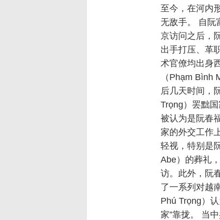
至今，在河内
无敌手。 自阮富仲
京访问之后，阮富
出手打压、革
术官僚均出身西
（Phạm Bìn
后几天时间，阮富仲
Trọng）罢黜国
被认为是阮春福（
家的外交工作上有
轻视，特别是阮
Abe）的葬礼
访。此外，阮春福
了一系列对越南
Phú Trọng
家”靠拢。 当中