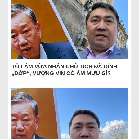
TÔ LÂM VỪA NHẬN CHỦ TỊCH ĐÃ DÍNH
„DỚP“, VƯỢNG VIN CÓ ÂM MƯU GÌ?