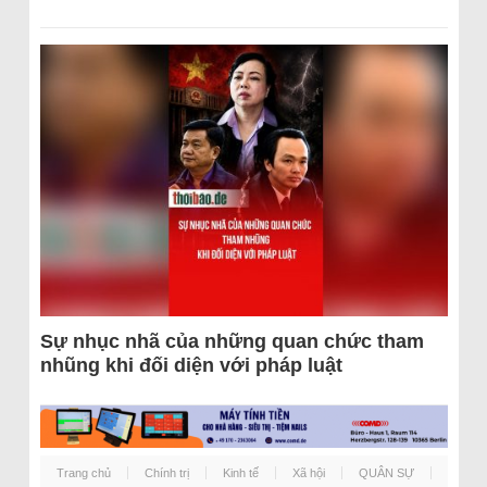
Sự nhục nhã của những quan chức tham
nhũng khi đối diện với pháp luật
Trang chủ
Chính trị
Kinh tế
Xã hội
QUÂN SỰ