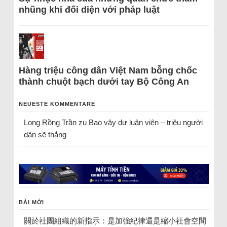
nhũng khi đối diện với pháp luật
Hàng triệu công dân Việt Nam bỗng chốc
thành chuột bạch dưới tay Bộ Công An
NEUESTE KOMMENTARE
Long Rồng Trần
zu
Bao vây dư luận viên – triệu người
dân sẽ thắng
BÀI MỚI
關於社團組織的新指示：是加強紀律還是縮小社會空間