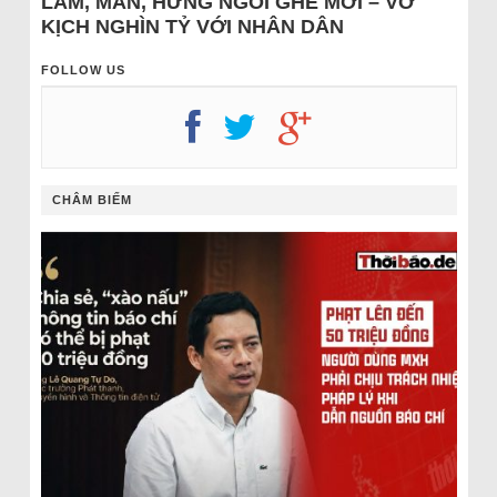
LÂM, MẪN, HƯNG NGỒI GHẾ MỚI – VỞ
KỊCH NGHÌN TỶ VỚI NHÂN DÂN
FOLLOW US
CHÂM BIẾM