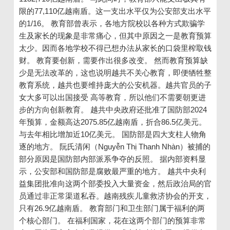
限的77,110亿越南盾。这一支出水平仅为公安部支出水平
的1/16。 教育部曾表示，各地方院校以各种方式欺骗学
生及家长的现象是非常痛心，但其中原因之一是教育预算
太少。因而各地学校不得已想办法从家长的口袋里榨取钱
财。 教育要创新，需要作出很多改变。 然而教育预算缺
少是无法改革的，这也说明越共不关心教育，即便牺牲整
教育系统，越共也要维持庞大的公安机器。越共官员的子
女大多可以出国接受 高等教育，所以他们不需要朝更进
步的方向创新教育。 越共中央政府还批准了国防部2024
年预算，金额高达2075.85亿越南盾，折合86.5亿美元。
与去年相比增加近10亿美元。 国防部是四大支柱人物角
逐的地方。 阮氏清闲（Nguyễn Thị Thanh Nhàn）被捕的
部分原因是国防部内部派系争夺的反照。 据内部资料显
示，公安部和国防部是腐败最严重的地方。 越共中央利
益集团批准向这两个部委投入大量资金，然后政治局的官
员通过非正常渠道私吞。越南残疾儿童救济协会的开支，
只有26.9亿越南盾。 教育部门和卫生部门属于福利的两
个核心部门。 在福利国家，花在这两个部门的预算非常