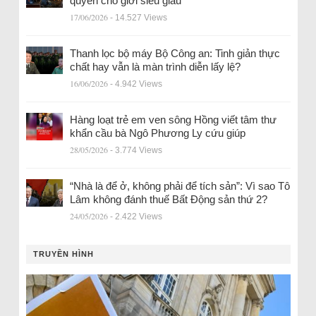
quyền cho giới siêu giàu
17/06/2026
- 14.527 Views
Thanh lọc bộ máy Bộ Công an: Tinh giản thực
chất hay vẫn là màn trình diễn lấy lệ?
16/06/2026
- 4.942 Views
Hàng loạt trẻ em ven sông Hồng viết tâm thư
khẩn cầu bà Ngô Phương Ly cứu giúp
28/05/2026
- 3.774 Views
“Nhà là để ở, không phải để tích sản”: Vì sao Tô
Lâm không đánh thuế Bất Động sản thứ 2?
24/05/2026
- 2.422 Views
TRUYỀN HÌNH