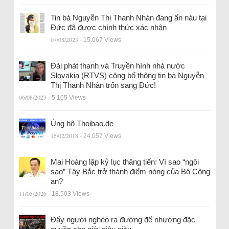
Tin bà Nguyễn Thị Thanh Nhàn đang ẩn náu tại
Đức đã được chính thức xác nhận
07/08/2023
- 15.067 Views
Đài phát thanh và Truyền hình nhà nước
Slovakia (RTVS) công bố thông tin bà Nguyễn
Thị Thanh Nhàn trốn sang Đức!
06/08/2023
- 5.165 Views
Ủng hộ Thoibao.de
15/02/2018
- 24.057 Views
Mai Hoàng lập kỷ lục thăng tiến: Vì sao “ngôi
sao” Tây Bắc trở thành điểm nóng của Bộ Công
an?
11/05/2026
- 18.503 Views
Đẩy người nghèo ra đường để nhường đặc