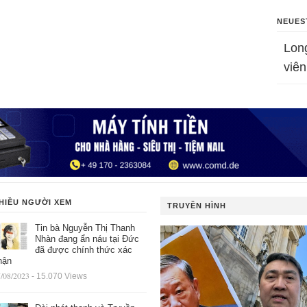
NEUES
Lon
viên
HIỀU NGƯỜI XEM
TRUYỀN HÌNH
Tin bà Nguyễn Thị Thanh
Nhàn đang ẩn náu tại Đức
đã được chính thức xác
hận
/08/2023
- 15.070 Views