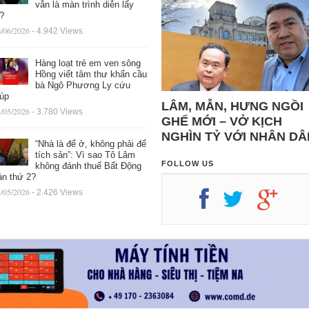
vẫn là màn trình diễn lấy
ệ?
/06/2026
- 4.942 Views
Hàng loạt trẻ em ven sông
Hồng viết tâm thư khẩn cầu
bà Ngô Phương Ly cứu
iúp
LÂM, MẪN, HƯNG NGỒI
/05/2026
- 3.780 Views
GHẾ MỚI – VỞ KỊCH
NGHÌN TỶ VỚI NHÂN DÂ
“Nhà là để ở, không phải để
tích sản”: Vì sao Tô Lâm
FOLLOW US
không đánh thuế Bất Động
ản thứ 2?
/05/2026
- 2.426 Views