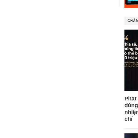
CHÂM
Phạt
dùng
nhiệ
chí