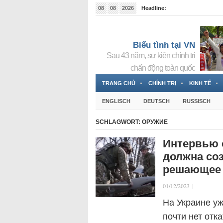
08
08
2026
Headline:
Tin bà Nguyễn Thị Thanh Nhàn đang ẩn náu tại Đức
Biểu tình tại VN
Sau 43 năm, sự kiện chính trị
chấn động toàn quốc
TRANG CHỦ
CHÍNH TRỊ
KINH TẾ
ENGLISCH
DEUTSCH
RUSSISCH
SCHLAGWORT:
ОРУЖИЕ
Интервью с
должна соз
решающее
01/12/2023
|
На Украине уж
почти нет отк