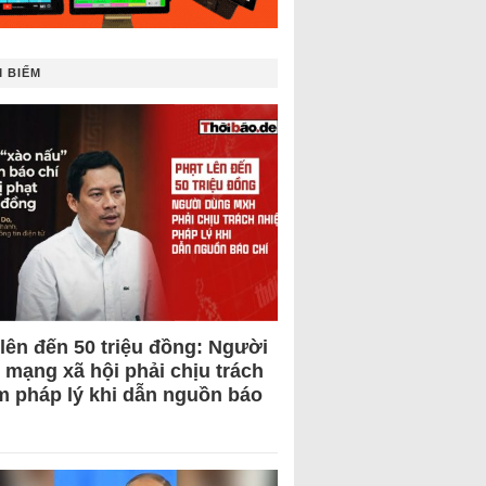
 BIẾM
 lên đến 50 triệu đồng: Người
 mạng xã hội phải chịu trách
m pháp lý khi dẫn nguồn báo