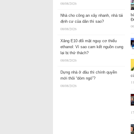
08/08/2026
b
Nhà cho công an xây nhanh, nhà tái
Đ
định cư của dân thì sao?
06
08/08/2026
Xăng E10 đối mặt nguy cơ thiếu
ethanol: Vì sao cam kết nguồn cung
lại bị thử thách?
08/08/2026
Dựng nhà ở đâu thì chính quyền
c
mới thôi “dòm ngó”?
11
08/08/2026
17