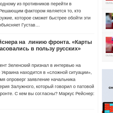
08/08
одному из противников перейти в
 Решающим фактором является то, кто
ружие, которое сможет быстрее обойти эти
объясняет Густав…
йснера на линию фронта. «Карты
асовались в пользу русских»
08/08
дент Зеленский признал в интервью на
 Украина находится в «сложной ситуации»,
емя опроверг заявление начальника
ерия Залужного, который говорил о патовой
ронте. С кем вы согласны? Маркус Рейснер: