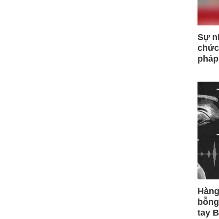
Sự n
chức
pháp
Hàng
bỗng
tay 