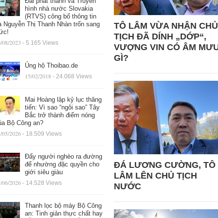
Đài phát thanh và Truyền
hình nhà nước Slovakia
(RTVS) công bố thông tin
à Nguyễn Thị Thanh Nhàn trốn sang
TÔ LÂM VỪA NHẬN CHỦ
ức!
TỊCH ĐÃ DÍNH „DỚP“,
/08/2023
- 5.165 Views
VƯỢNG VIN CÓ ÂM MƯ
GÌ?
Ủng hộ Thoibao.de
15/02/2018
- 24.068 Views
Mai Hoàng lập kỷ lục thăng
tiến: Vì sao “ngôi sao” Tây
Bắc trở thành điểm nóng
ủa Bộ Công an?
/05/2026
- 18.509 Views
Đẩy người nghèo ra đường
ĐÁ LƯƠNG CƯỜNG, TÔ
để nhường đặc quyền cho
giới siêu giàu
LÂM LÊN CHỦ TỊCH
/06/2026
- 14.528 Views
NƯỚC
Thanh lọc bộ máy Bộ Công
an: Tinh giản thực chất hay