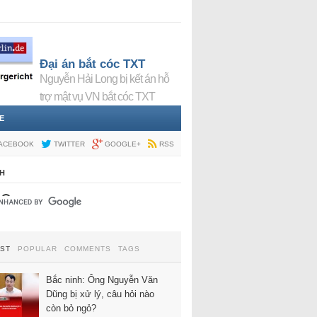
Đại án bắt cóc TXT
Nguyễn Hải Long bị kết án hỗ
trợ mật vụ VN bắt cóc TXT
E
ACEBOOK
TWITTER
GOOGLE+
RSS
H
EST
POPULAR
COMMENTS
TAGS
Bắc ninh: Ông Nguyễn Văn
Dũng bị xử lý, câu hỏi nào
còn bỏ ngỏ?