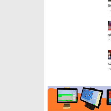
l
16
g
28
s
24