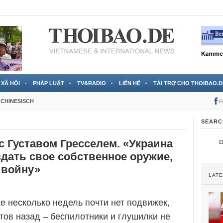
 đã được chính thức xác nhận
3 Jahren ago
XÃ HỘI
PHÁP LUẬT
TV&RADIO
LIÊN HỆ
TÀI TRỢ CHO THOIBAO.D
CHINESISCH
F
SEARC
 Густавом Гресселем. «Украина
дать свое собственное оружие,
 войну»
LAT
е несколько недель почти нет подвижек,
атов назад – беспилотники и глушилки не