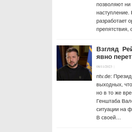
позволяют ни 
наступление.
разработает о
препятствия, 
Взгляд Ре
явно перет
08/11/2023
|
ntv.de: Прези
выходных, что
но в то же вр
Генштаба Вал
ситуации на ф
В своей…