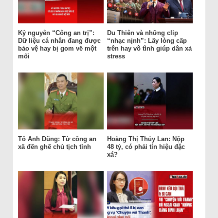
Kỷ nguyên “Công an trị”:
Du Thiên và những clip
Dữ liệu cá nhân đang được
“nhạc nịnh”: Lấy lòng cấp
bảo vệ hay bị gom về một
trên hay vô tình giúp dân xả
mối
stress
Tô Anh Dũng: Từ công an
Hoàng Thị Thúy Lan: Nộp
xã đến ghế chủ tịch tỉnh
48 tỷ, có phải tín hiệu đặc
xá?