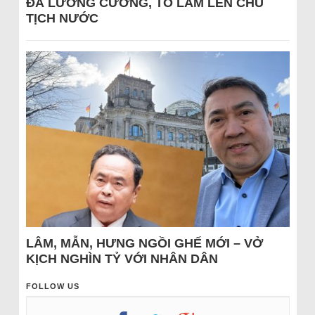
ĐÁ LƯƠNG CƯỜNG, TÔ LÂM LÊN CHỦ
TỊCH NƯỚC
LÂM, MẪN, HƯNG NGỒI GHẾ MỚI – VỞ
KỊCH NGHÌN TỶ VỚI NHÂN DÂN
FOLLOW US