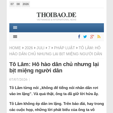
07
08
2026
HOME
2026
JULI
7
PHÁP LUẬT
TÔ LÂM: HÔ
HÀO DÂN CHỦ NHƯNG LẠI BỊT MIỆNG NGƯỜI DÂN
Tô Lâm: Hô hào dân chủ nhưng lại
bịt miệng người dân
07/07/2026
|
Tô Lâm từng nói „không để tiếng nói nhân dân rơi
vào im lặng“. Và quả thật, ông ta đã giữ lời hứa ấy.
Tô Lâm không ép dân im lặng. Trên báo đài, hay trong
các cuộc họp, những lời phát biểu của ông ta vô