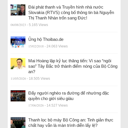
Đài phát thanh và Truyền hình nhà nước
Slovakia (RTVS) công bố thông tin bà Nguyễn
Thị Thanh Nhàn trốn sang Đức!
06/08/2023
- 5.165 Views
Ủng hộ Thoibao.de
15/02/2018
- 24.063 Views
Mai Hoàng lập kỷ lục thăng tiến: Vì sao “ngôi
sao” Tây Bắc trở thành điểm nóng của Bộ Công
an?
11/05/2026
- 18.505 Views
Đẩy người nghèo ra đường để nhường đặc
quyền cho giới siêu giàu
17/06/2026
- 14.527 Views
Thanh lọc bộ máy Bộ Công an: Tinh giản thực
chất hay vẫn là màn trình diễn lấy lệ?