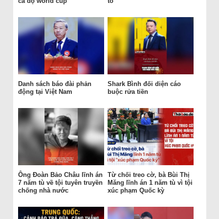
cá độ world cup
tố
Danh sách báo đài phản
Shark Bình đối diện cáo
động tại Việt Nam
buộc rửa tiền
Ông Đoàn Bảo Châu lĩnh án
Từ chối treo cờ, bà Bùi Thị
7 năm tù về tội tuyên truyền
Măng lĩnh án 1 năm tù vì tội
chống nhà nước
xúc phạm Quốc kỳ