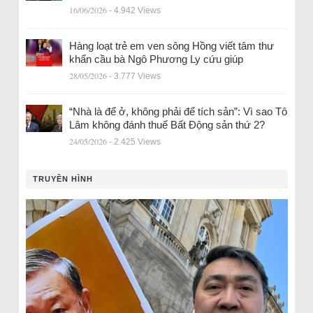
16/06/2026
- 4.942 Views
Hàng loạt trẻ em ven sông Hồng viết tâm thư
khẩn cầu bà Ngô Phương Ly cứu giúp
28/05/2026
- 3.777 Views
“Nhà là để ở, không phải để tích sản”: Vì sao Tô
Lâm không đánh thuế Bất Động sản thứ 2?
24/05/2026
- 2.425 Views
TRUYỀN HÌNH