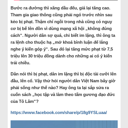
Bước ra đường thì xăng dầu đểu, giá lại tăng cao.
Tham gia giao thông cũng phải ngó trước nhìn sau
kẻo bị phạt. Thậm chí ngồi trong nhà cũng có nguy
cơ bị bế lên đồn vì dùng mạng xã hội „không đúng
cách“. Người dân sợ quá, chỉ biết im lặng, thì ông ta
ra lệnh cho thuộc hạ „mở khoá bình luận để lắng
nghe ý kiến góp ý“. Sau đó lại tăng mức phạt từ 7,5
triệu lên 30 triệu đồng dành cho những ai có ý kiến
trái chiều.
Dân nói thì bị phạt, dân im lặng thì bị độc tài cưỡi lên
đầu, lên cổ. Vậy thử hỏi người dân Việt Nam bây giờ
phải sống như thế nào? Hay ông ta lại sắp sửa ra
cuốn sách „học tập và làm theo tấm gương đạo đức
của Tô Lâm“?
https://www.facebook.com/share/p/18g9YSLuaa/