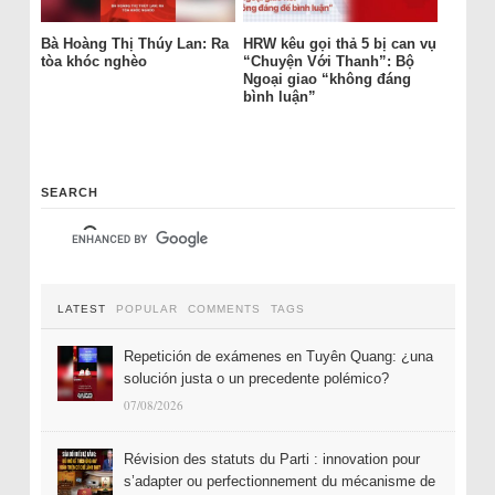
Bà Hoàng Thị Thúy Lan: Ra
HRW kêu gọi thả 5 bị can vụ
tòa khóc nghèo
“Chuyện Với Thanh”: Bộ
Ngoại giao “không đáng
bình luận”
SEARCH
LATEST
POPULAR
COMMENTS
TAGS
Repetición de exámenes en Tuyên Quang: ¿una
solución justa o un precedente polémico?
07/08/2026
Révision des statuts du Parti : innovation pour
s’adapter ou perfectionnement du mécanisme de