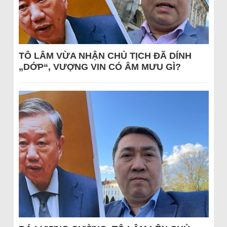
TÔ LÂM VỪA NHẬN CHỦ TỊCH ĐÃ DÍNH
„DỚP“, VƯỢNG VIN CÓ ÂM MƯU GÌ?