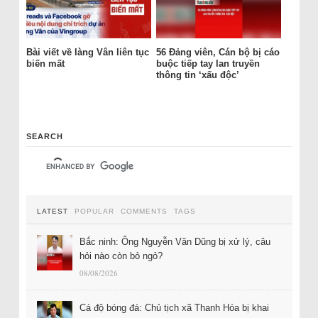
Bài viết về làng Vân liên tục
56 Đảng viên, Cán bộ bị cáo
biến mất
buộc tiếp tay lan truyền
thông tin ‘xấu độc’
SEARCH
LATEST
POPULAR
COMMENTS
TAGS
Bắc ninh: Ông Nguyễn Văn Dũng bị xử lý, câu
hỏi nào còn bỏ ngỏ?
08/08/2026
Cá độ bóng đá: Chủ tịch xã Thanh Hóa bị khai