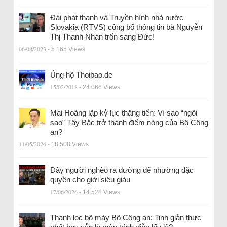
Đài phát thanh và Truyền hình nhà nước
Slovakia (RTVS) công bố thông tin bà Nguyễn
Thị Thanh Nhàn trốn sang Đức!
06/08/2023
- 5.165 Views
Ủng hộ Thoibao.de
15/02/2018
- 24.066 Views
Mai Hoàng lập kỷ lục thăng tiến: Vì sao “ngôi
sao” Tây Bắc trở thành điểm nóng của Bộ Công
an?
11/05/2026
- 18.508 Views
Đẩy người nghèo ra đường để nhường đặc
quyền cho giới siêu giàu
17/06/2026
- 14.528 Views
Thanh lọc bộ máy Bộ Công an: Tinh giản thực