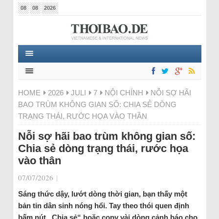
08
08
2026
HOME
2026
JULI
7
NỘI CHÍNH
NỖI SỢ HÃI
BAO TRÙM KHÔNG GIAN SỐ: CHIA SẺ DÒNG
TRẠNG THÁI, RƯỚC HỌA VÀO THÂN
Nỗi sợ hãi bao trùm không gian số:
Chia sẻ dòng trạng thái, rước họa
vào thân
07/07/2026
|
Sáng thức dậy, lướt dòng thời gian, bạn thấy một
bản tin dân sinh nóng hổi. Tay theo thói quen định
bấm nút „Chia sẻ“ hoặc copy vài dòng cảnh báo cho