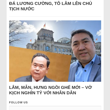
ĐÁ LƯƠNG CƯỜNG, TÔ LÂM LÊN CHỦ
TỊCH NƯỚC
LÂM, MẪN, HƯNG NGỒI GHẾ MỚI – VỞ
KỊCH NGHÌN TỶ VỚI NHÂN DÂN
FOLLOW US