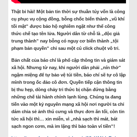
Thật bi hài! Một bản tin thời sự thuần túy vốn là công
cụ phục vụ cộng đồng, bỗng chốc biến thành „vũ khí
tối mật“ được bảo hộ nghiêm ngặt như thể công
thức chế tạo tên lửa. Người dân từ chỗ là „độc giả
trung thành“ nay bỗng có nguy cơ biến thành „tội
phạm bản quyền“ chỉ sau một cú click chuột vô tri.
Bản chất của báo chí là phổ cập thông tin và giám sát
xã hội. Nhưng từ nay, khi người dân phải „nín thở“
ngậm miệng để tự bảo vệ túi tiền, báo chí sẽ tự cô lập
mình trong ốc đảo cô đơn. Quyền tiếp cận thông tin
bị thu hẹp, dòng chảy tri thức bị chặn đứng bằng
những chế tài hành chính lạnh lùng. Chúng ta đang
tiến vào một kỷ nguyên mạng xã hội nơi người ta chỉ
dám chia sẻ ảnh thú cưng và thực đơn ăn tối, còn tin
tức xã hội thì… xin miễn, vì „nhà sạch thì mát, bát
sạch ngon cơm, mà im lặng thì bảo toàn ví tiền“!