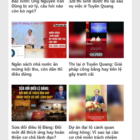
Bắc ninh: Ông Nguyễn Văn
328 thí sinh được thi lại sau
Dũng bị xử lý, câu hỏi nào
vụ việc ở Tuyên Quang
còn bỏ ngỏ?
Ngân sách nhà nước ăn
Thi lại ở Tuyên Quang: Giải
mừng bội thu, còn dân thì
pháp công bằng hay tiền lệ
điêu đứng
gây tranh cãi
Sửa đổi điều lệ Đảng: Đổi
Dự án đại lộ cảnh quan
mới để thích ứng hay hoàn
sông hồng: Vì sao lại cần
thiện cơ chế lãnh đạo?
cơ chế miễn trách nhiệm