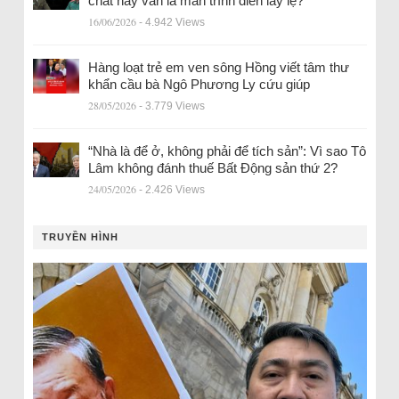
chất hay vẫn là màn trình diễn lấy lệ?
16/06/2026
- 4.942 Views
Hàng loạt trẻ em ven sông Hồng viết tâm thư
khẩn cầu bà Ngô Phương Ly cứu giúp
28/05/2026
- 3.779 Views
“Nhà là để ở, không phải để tích sản”: Vì sao Tô
Lâm không đánh thuế Bất Động sản thứ 2?
24/05/2026
- 2.426 Views
TRUYỀN HÌNH