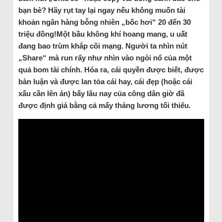
bạn bè? Hãy rụt tay lại ngay nếu không muốn tài
khoản ngân hàng bỗng nhiên „bốc hơi“ 20 đến 30
triệu đồng!Một bầu không khí hoang mang, u uất
đang bao trùm khắp cõi mạng. Người ta nhìn nút
„Share“ mà run rẩy như nhìn vào ngòi nổ của một
quả bom tài chính. Hóa ra, cái quyền được biết, được
bàn luận và được lan tỏa cái hay, cái đẹp (hoặc cái
xấu cần lên án) bấy lâu nay của công dân giờ đã
được định giá bằng cả mấy tháng lương tối thiểu.