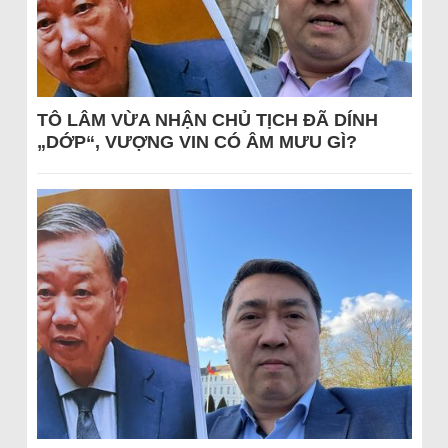
TÔ LÂM VỪA NHẬN CHỦ TỊCH ĐÃ DÍNH
„DỚP“, VƯỢNG VIN CÓ ÂM MƯU GÌ?